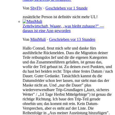
Von
ShyFly
·
Geschrieben
vor 1 Stunde
zusätzliche Person ist definitiv nicht mehr UL!
Zettelwirtschaft, Waage, „was bleibt zuhause?" —
daraus ist eine App geworden
Von
MiniMuli
·
Geschrieben
vor 13 Stunden
Hallo Conrad, freut mich sehr und danke fürs
ausführliche Rückmelden. Dass die Migration deiner
Teile reibungslos lief und dir die eigenen Kategorien
und das Zusammenführen gefallen, ist genau das,
wofür der Teil gebaut ist. Zu deinen zwei Punkten, und
du hast bei beiden recht: Trips ohne festes Datum / nach
Dauer. Guter Gedanke. Tatsächlich kannst du die
Datumsfelder schon leer lassen, nur sieht man das der
Maske nicht an. Und „nur die Dauer" plus
wiederverwendbare Trip-Grundlagen („kurz, sicheres
Wetter" / „14 Tage Herbst Mittelgebirge") ist genau die
richtige Richtung. Ich baue den Trip-Teil gerade
ohnehin um; das kommt mit rein. Kein Datum-
Versprechen, aber es steht auf der Liste. Die
Reihenfolge in „Aus meiner Ausrüstung hinzufügen".