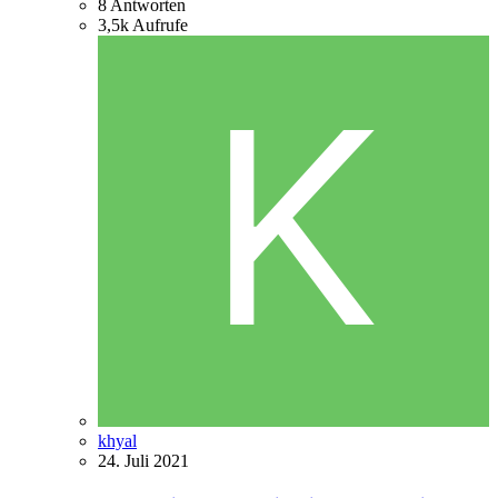
8
Antworten
3,5k
Aufrufe
khyal
24. Juli 2021