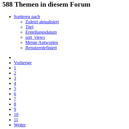
588 Themen in diesem Forum
Sortieren nach
Zuletzt aktualisiert
Titel
Erstellungsdatum
sort_views
Meiste Antworten
Benutzerdefiniert
Vorherige
1
2
3
4
5
6
7
8
9
10
11
Weiter