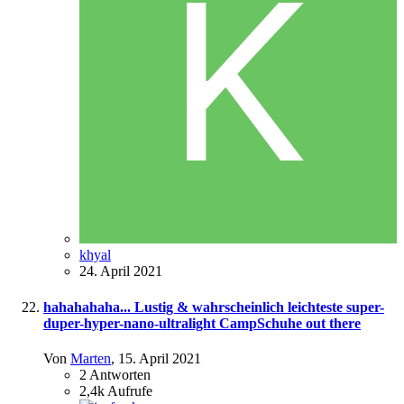
khyal
24. April 2021
hahahahaha... Lustig & wahrscheinlich leichteste super-
duper-hyper-nano-ultralight CampSchuhe out there
Von
Marten
,
15. April 2021
2
Antworten
2,4k
Aufrufe