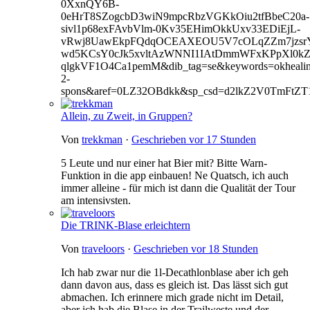
0XxnQY6B-
0eHrT8SZogcbD3wiN9mpcRbzVGKkOiu2tfBbeC20a-
sivl1p68exFAvbVlm-0Kv35EHimOkkUxv33EDiEjL-
vRwj8UawEkpFQdqOCEAXEOU5V7cOLqZZm7jzsrY
wd5KCsY0cJk5xvltAzWNNI1IAtDmmWFxKPpXl0kZkz
qlgkVF1O4Ca1pemM&dib_tag=se&keywords=okhealin
2-
spons&aref=0LZ32OBdkk&sp_csd=d2lkZ2V0TmFtZT
Allein, zu Zweit, in Gruppen?
Von
trekkman
·
Geschrieben
vor 17 Stunden
5 Leute und nur einer hat Bier mit? Bitte Warn-
Funktion in die app einbauen! Ne Quatsch, ich auch
immer alleine - für mich ist dann die Qualität der Tour
am intensivsten.
Die TRINK-Blase erleichtern
Von
traveloors
·
Geschrieben
vor 18 Stunden
Ich hab zwar nur die 1l-Decathlonblase aber ich geh
dann davon aus, dass es gleich ist. Das lässt sich gut
abmachen. Ich erinnere mich grade nicht im Detail,
aber ich hab die Blase in der Trailweste und der