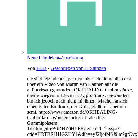
Neue Ultraleicht-Ausrüstung
Von
HEB
·
Geschrieben
vor 14 Stunden
die sind jetzt nicht super neu, aber ich bin neulich erst
über ein Video von Martin van Dannen auf die
aufmerksam geworden: OKHEALING Carbonstöcke,
meine wiegen in 120cm 122g pro Stück. Gewandert
bin ich jedoch noch nicht mit ihnen. Machen ansich
einen guten Eindruck, der Griff gefällt mir aber nur
semi. https://www.amazon.de/OKHEALING-
Carbonfaser-Wanderstöcke-Ultraleichte-
Gummipolstern-
Trekking/dp/B0DHZ6HLFK/ref=sr_1_2_sspa?
crid=HRTBRHHGZHY1&dib=eyJ2IjoiMSJ9.m9grQv