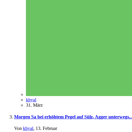
khyal
31. März
Morgen Sa bei erhöhtem Pegel auf Sülz, Agger unterwegs..
Von
khyal
,
13. Februar