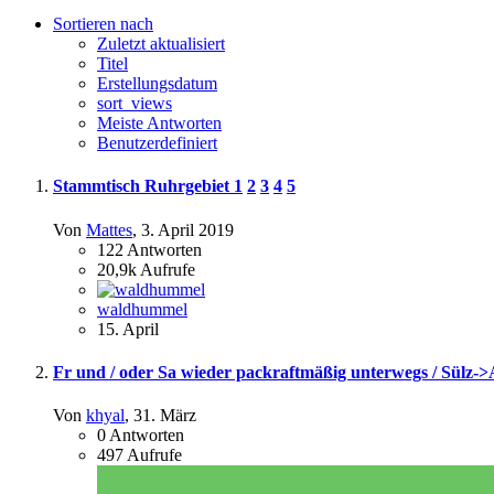
Sortieren nach
Zuletzt aktualisiert
Titel
Erstellungsdatum
sort_views
Meiste Antworten
Benutzerdefiniert
Stammtisch Ruhrgebiet
1
2
3
4
5
Von
Mattes
,
3. April 2019
122
Antworten
20,9k
Aufrufe
waldhummel
15. April
Fr und / oder Sa wieder packraftmäßig unterwegs / Sülz-
Von
khyal
,
31. März
0
Antworten
497
Aufrufe