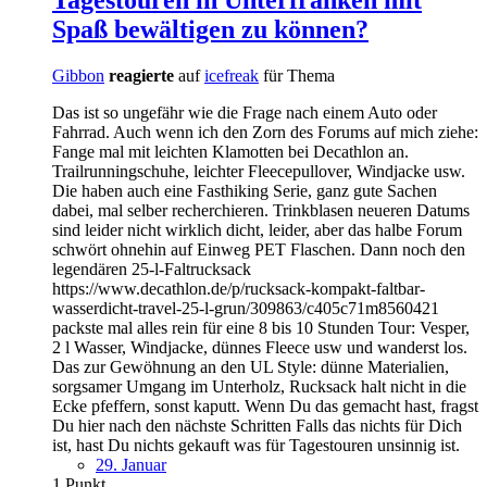
Spaß bewältigen zu können?
Gibbon
reagierte
auf
icefreak
für Thema
Das ist so ungefähr wie die Frage nach einem Auto oder
Fahrrad. Auch wenn ich den Zorn des Forums auf mich ziehe:
Fange mal mit leichten Klamotten bei Decathlon an.
Trailrunningschuhe, leichter Fleecepullover, Windjacke usw.
Die haben auch eine Fasthiking Serie, ganz gute Sachen
dabei, mal selber recherchieren. Trinkblasen neueren Datums
sind leider nicht wirklich dicht, leider, aber das halbe Forum
schwört ohnehin auf Einweg PET Flaschen. Dann noch den
legendären 25-l-Faltrucksack
https://www.decathlon.de/p/rucksack-kompakt-faltbar-
wasserdicht-travel-25-l-grun/309863/c405c71m8560421
packste mal alles rein für eine 8 bis 10 Stunden Tour: Vesper,
2 l Wasser, Windjacke, dünnes Fleece usw und wanderst los.
Das zur Gewöhnung an den UL Style: dünne Materialien,
sorgsamer Umgang im Unterholz, Rucksack halt nicht in die
Ecke pfeffern, sonst kaputt. Wenn Du das gemacht hast, fragst
Du hier nach den nächste Schritten Falls das nichts für Dich
ist, hast Du nichts gekauft was für Tagestouren unsinnig ist.
29. Januar
1
Punkt