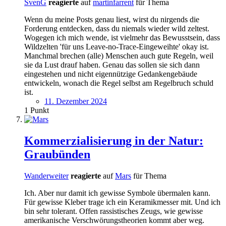
SvenG
reagierte
auf
martinfarrent
für Thema
Wenn du meine Posts genau liest, wirst du nirgends die
Forderung entdecken, dass du niemals wieder wild zeltest.
Wogegen ich mich wende, ist vielmehr das Bewusstsein, dass
Wildzelten 'für uns Leave-no-Trace-Eingeweihte' okay ist.
Manchmal brechen (alle) Menschen auch gute Regeln, weil
sie da Lust drauf haben. Genau das sollen sie sich dann
eingestehen und nicht eigennützige Gedankengebäude
entwickeln, wonach die Regel selbst am Regelbruch schuld
ist.
11. Dezember 2024
1
Punkt
Kommerzialisierung in der Natur:
Graubünden
Wanderweiter
reagierte
auf
Mars
für Thema
Ich. Aber nur damit ich gewisse Symbole übermalen kann.
Für gewisse Kleber trage ich ein Keramikmesser mit. Und ich
bin sehr tolerant. Offen rassistisches Zeugs, wie gewisse
amerikanische Verschwörungstheorien kommt aber weg.