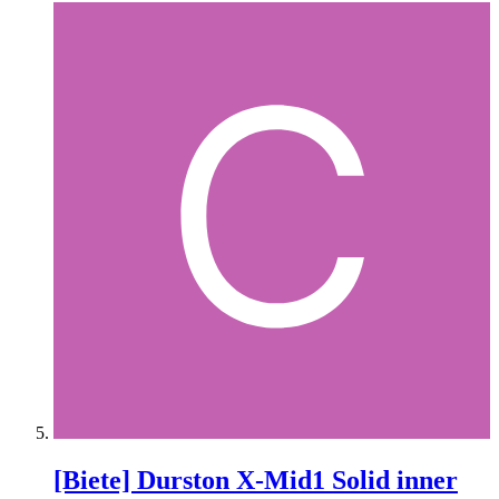
[Biete] Durston X-Mid1 Solid inner