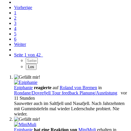
Vorherige
1
2
3
4
5
6
Weiter
Seite 1 von 42
Epiphanie
reagierte
auf
Roland von Bremen
in
Rondane/Dovrefjell Tour feedback Planung/Ausrüstung
vor
11 Stunden
Sauwetter auch im Saltfjell und Nasafjell. Nach Jahrzehnten
mit Gummistiefeln mal wieder Lederschuhe probiert. Nie
wieder.
Epiphanie
hat eine Reaktion von
MiniMuli
erhalten in