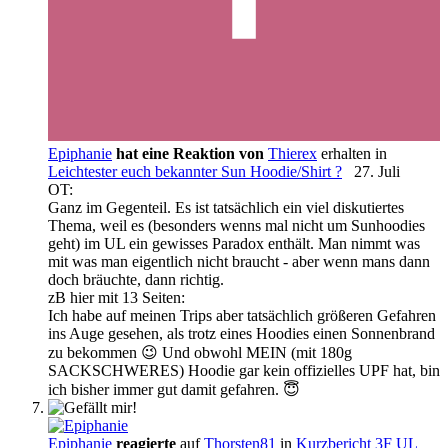
Epiphanie
hat eine Reaktion von
Thierex
erhalten in
Leichtester euch bekannter Sun Hoodie/Shirt ?
27. Juli
OT:
Ganz im Gegenteil. Es ist tatsächlich ein viel diskutiertes
Thema, weil es (besonders wenns mal nicht um Sunhoodies
geht) im UL ein gewisses Paradox enthält. Man nimmt was
mit was man eigentlich nicht braucht - aber wenn mans dann
doch bräuchte, dann richtig.
zB hier mit 13 Seiten:
Ich habe auf meinen Trips aber tatsächlich größeren Gefahren
ins Auge gesehen, als trotz eines Hoodies einen Sonnenbrand
zu bekommen 😉 Und obwohl MEIN (mit 180g
SACKSCHWERES) Hoodie gar kein offizielles UPF hat, bin
ich bisher immer gut damit gefahren. 😇
Epiphanie
reagierte
auf
Thorsten81
in
Kurzbericht 3F UL