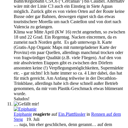
Bahn/Regiobahn C5/C6 ("Cercanias") bis Caudiel. Alternativ
wäre mit der Linie C3 auch ein Einstieg in Siete Aguas
möglich. Zurück gibt es von vielen Orten auf der Route keine
Busse oder gar Bahnen, deswegen eignet sich das etwas
touristischere Morella um nach Castellon und von dort nach
Valencia zu gelangen.
Klima war Mitte April (KW 16) recht angenehm, so zwischen
18 und 22 Grad. Ein Regentag. Nacken eincremen, da es
zumeist nach Norden geht. Es gab unterwegs lt. Karte
(Gratis-App Organic Maps mit runtergeladener Karte der
Provinz) ein paar Quellen, allerdings manchmal trocken oder
von fragwürdiger Qualität (z.B. viele Fliegen). Auf den von
mir absolvierten Etappen gibt es zwischen den Dörfern
ansonsten keine (!) Verpflegungsmöglichkeiten, Supermärkte
etc. - gar nichts! Ich hatte immer so ca. 4 Liter dabei, das hat
für mich gereicht. Am Anfang teilweise in der Decathlon-
Trinkblase, allerdings habe ich diese schnell außer Betrieb
genommen, da mir vom Plastik-Geschmack etwas blümerant
wurde.
Saludos!
Epiphanie
reagierte
auf
Ein.Plattfüssler
in
Rennen auf dem
Steig
19. Juli
… naja, bin eher geschlichen, denn gerannt… auf dem