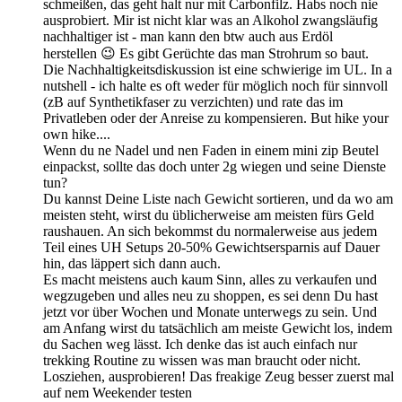
schmeißen, das geht halt nur mit Carbonfilz. Habs noch nie
ausprobiert. Mir ist nicht klar was an Alkohol zwangsläufig
nachhaltiger ist - man kann den btw auch aus Erdöl
herstellen 😉 Es gibt Gerüchte das man Strohrum so baut.
Die Nachhaltigkeitsdiskussion ist eine schwierige im UL. In a
nutshell - ich halte es oft weder für möglich noch für sinnvoll
(zB auf Synthetikfaser zu verzichten) und rate das im
Privatleben oder der Anreise zu kompensieren. But hike your
own hike....
Wenn du ne Nadel und nen Faden in einem mini zip Beutel
einpackst, sollte das doch unter 2g wiegen und seine Dienste
tun?
Du kannst Deine Liste nach Gewicht sortieren, und da wo am
meisten steht, wirst du üblicherweise am meisten fürs Geld
raushauen. An sich bekommst du normalerweise aus jedem
Teil eines UH Setups 20-50% Gewichtsersparnis auf Dauer
hin, das läppert sich dann auch.
Es macht meistens auch kaum Sinn, alles zu verkaufen und
wegzugeben und alles neu zu shoppen, es sei denn Du hast
jetzt vor über Wochen und Monate unterwegs zu sein. Und
am Anfang wirst du tatsächlich am meiste Gewicht los, indem
du Sachen weg lässt. Ich denke das ist auch einfach nur
trekking Routine zu wissen was man braucht oder nicht.
Losziehen, ausprobieren! Das freakige Zeug besser zuerst mal
auf nem Weekender testen