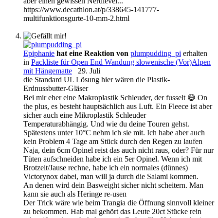
aber einen gewissen Nerdlevel...
https://www.decathlon.at/p/338645-141777-
multifunktionsgurte-10-mm-2.html
Epiphanie
hat eine Reaktion von
plumpudding_pi
erhalten
in
Packliste für Open End Wandung slowenische (Vor)Alpen
mit Hängematte
29. Juli
die Standard UL Lösung hier wären die Plastik-
Erdnussbutter-Gläser
Bei mir eher eine Makroplastik Schleuder, der fusselt 😅 On
the plus, es besteht hauptsächlich aus Luft. Ein Fleece ist aber
sicher auch eine Mikroplastik Schleuder
Temperaturabhängig. Und wie du deine Touren gehst.
Spätestens unter 10°C nehm ich sie mit. Ich habe aber auch
kein Problem 4 Tage am Stück durch den Regen zu laufen
Naja, dein 6cm Opinel reist das auch nicht raus, oder? Für nur
Tüten aufschneiden habe ich ein 5er Opinel. Wenn ich mit
Brotzeit/Jause rechne, habe ich ein normales (dünnes)
Victorynox dabei, man will ja durch die Salami kommen.
An denen wird dein Basweight sicher nicht scheitern. Man
kann sie auch als Heringe re-usen
Der Trick wäre wie beim Trangia die Öffnung sinnvoll kleiner
zu bekommen. Hab mal gehört das Leute 20ct Stücke rein