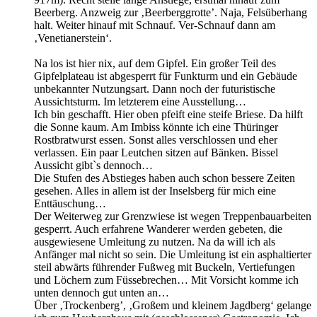
Beerberg. Anzweig zur ‚Beerberggrotte’. Naja, Felsüberhang
halt. Weiter hinauf mit Schnauf. Ver-Schnauf dann am
‚Venetianerstein‘.
Na los ist hier nix, auf dem Gipfel. Ein großer Teil des
Gipfelplateau ist abgesperrt für Funkturm und ein Gebäude
unbekannter Nutzungsart. Dann noch der futuristische
Aussichtsturm. Im letzterem eine Ausstellung…
Ich bin geschafft. Hier oben pfeift eine steife Briese. Da hilft
die Sonne kaum. Am Imbiss könnte ich eine Thüringer
Rostbratwurst essen. Sonst alles verschlossen und eher
verlassen. Ein paar Leutchen sitzen auf Bänken. Bissel
Aussicht gibt`s dennoch…
Die Stufen des Abstieges haben auch schon bessere Zeiten
gesehen. Alles in allem ist der Inselsberg für mich eine
Enttäuschung…
Der Weiterweg zur Grenzwiese ist wegen Treppenbauarbeiten
gesperrt. Auch erfahrene Wanderer werden gebeten, die
ausgewiesene Umleitung zu nutzen. Na da will ich als
Anfänger mal nicht so sein. Die Umleitung ist ein asphaltierter
steil abwärts führender Fußweg mit Buckeln, Vertiefungen
und Löchern zum Füssebrechen… Mit Vorsicht komme ich
unten dennoch gut unten an…
Über ‚Trockenberg’, ‚Großem und kleinem Jagdberg‘ gelange