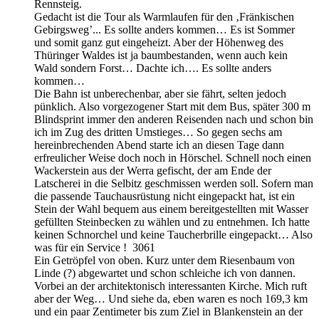
Rennsteig.
Gedacht ist die Tour als Warmlaufen für den ‚Fränkischen
Gebirgsweg’... Es sollte anders kommen… Es ist Sommer
und somit ganz gut eingeheizt. Aber der Höhenweg des
Thüringer Waldes ist ja baumbestanden, wenn auch kein
Wald sondern Forst… Dachte ich…. Es sollte anders
kommen…
Die Bahn ist unberechenbar, aber sie fährt, selten jedoch
pünklich. Also vorgezogener Start mit dem Bus, später 300 m
Blindsprint immer den anderen Reisenden nach und schon bin
ich im Zug des dritten Umstieges… So gegen sechs am
hereinbrechenden Abend starte ich an diesen Tage dann
erfreulicher Weise doch noch in Hörschel. Schnell noch einen
Wackerstein aus der Werra gefischt, der am Ende der
Latscherei in die Selbitz geschmissen werden soll. Sofern man
die passende Tauchausrüstung nicht eingepackt hat, ist ein
Stein der Wahl bequem aus einem bereitgestellten mit Wasser
gefüllten Steinbecken zu wählen und zu entnehmen. Ich hatte
keinen Schnorchel und keine Taucherbrille eingepackt… Also
was für ein Service ! 3061
Ein Getröpfel von oben. Kurz unter dem Riesenbaum von
Linde (?) abgewartet und schon schleiche ich von dannen.
Vorbei an der architektonisch interessanten Kirche. Mich ruft
aber der Weg… Und siehe da, eben waren es noch 169,3 km
und ein paar Zentimeter bis zum Ziel in Blankenstein an der