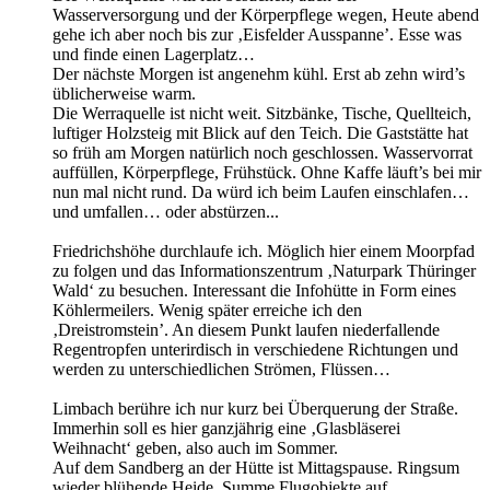
Wasserversorgung und der Körperpflege wegen, Heute abend
gehe ich aber noch bis zur ‚Eisfelder Ausspanne’. Esse was
und finde einen Lagerplatz…
Der nächste Morgen ist angenehm kühl. Erst ab zehn wird’s
üblicherweise warm.
Die Werraquelle ist nicht weit. Sitzbänke, Tische, Quellteich,
luftiger Holzsteig mit Blick auf den Teich. Die Gaststätte hat
so früh am Morgen natürlich noch geschlossen. Wasservorrat
auffüllen, Körperpflege, Frühstück. Ohne Kaffe läuft’s bei mir
nun mal nicht rund. Da würd ich beim Laufen einschlafen…
und umfallen… oder abstürzen...
Friedrichshöhe durchlaufe ich. Möglich hier einem Moorpfad
zu folgen und das Informationszentrum ‚Naturpark Thüringer
Wald‘ zu besuchen. Interessant die Infohütte in Form eines
Köhlermeilers. Wenig später erreiche ich den
‚Dreistromstein’. An diesem Punkt laufen niederfallende
Regentropfen unterirdisch in verschiedene Richtungen und
werden zu unterschiedlichen Strömen, Flüssen…
Limbach berühre ich nur kurz bei Überquerung der Straße.
Immerhin soll es hier ganzjährig eine ‚Glasbläserei
Weihnacht‘ geben, also auch im Sommer.
Auf dem Sandberg an der Hütte ist Mittagspause. Ringsum
wieder blühende Heide. Summe Flugobjekte auf