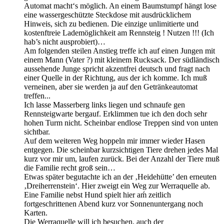
Automat macht‘s möglich. An einem Baumstumpf hängt lose
eine wassergeschützte Steckdose mit ausdrücklichem
Hinweis, sich zu bedienen. Die einzige unlimitierte und
kostenftreie Lademöglichkeit am Rennsteig ! Nutzen !!! (Ich
hab’s nicht ausprobiert)…
Am folgenden steilen Anstieg treffe ich auf einen Jungen mit
einem Mann (Vater ?) mit kleinem Rucksack. Der südländisch
aussehende Junge spricht akzentfrei deutsch und fragt nach
einer Quelle in der Richtung, aus der ich komme. Ich muß
verneinen, aber sie werden ja auf den Getränkeautomat
treffen...
Ich lasse Masserberg links liegen und schnaufe gen
Rennsteigwarte bergauf. Erklimmen tue ich den doch sehr
hohen Turm nicht. Scheinbar endlose Treppen sind von unten
sichtbar.
Auf dem weiteren Weg hoppeln mir immer wieder Hasen
entgegen. Die scheinbar kurzsichtigen Tiere drehen jedes Mal
kurz vor mir um, laufen zurück. Bei der Anzahl der Tiere muß
die Familie recht groß sein…
Etwas später begutachte ich an der ‚Heidehütte’ den erneuten
‚Dreiherrenstein‘. Hier zweigt ein Weg zur Werraquelle ab.
Eine Familie nebst Hund spielt hier aḿ zeitlich
fortgeschrittenen Abend kurz vor Sonnenuntergang noch
Karten.
Die Werraquelle will ich besuchen, auch der