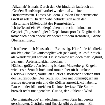
‚Allzunah‘ ist nah. Durch den Ort hindurch laufe ich am
‚Großen Hundskopf’ vorbei wieder mal zu einem
Dreiherrenstein. Dieses Mal dem ‚Großen Dreiherrenstein‘.
Groß ist relativ. In der Nähe befindet sich auch der
‚Historische Mittelpunkt des Rennsteiges‘…
Ich treffe auf ein Wanderpärchen mit recht minimalem
Gepäck (Tagesausflügler ? Gepäcktransport ?). Es gibt doch
tatsächlich noch andere Wanderer auf dem Rennsteig. Große
Überraschung...
Ich nähere mich Neustadt am Rennsteig. Hier finde ich direkt
am Weg eine Einkaufsmöglichkeit (nahkauf). Alles für mich
als Wanderer gut sortiert. Da schlemme ich doch mal: Joghurt,
Bananen, Apfelsaftnektar, Kuchen…
Nächste größere Ansiedlung ist dann Masserberg. Es geht
wieder straßennah hoch und runter über oft baumlose
(Heide-) Flächen, vorbei an allerlei historischen Steinen und
der Teufelsbuche. Der Teufel soll hier mit Schmugglern im
Bunde gewesen sein und die Zöllner ausgetrickst haben…
Pause an der blütenreichen Kleinteichwiese. Die Sonne
bretzelt recht unangenehm. Gut da, der kühlende Wind…
Die ‚Triniusbaude’ am gleichnahmigen Stein hat bereits
geschlossen. Getränke und Snacks gibt es dennoch. Ein