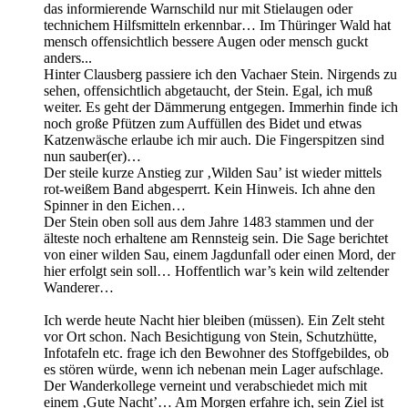
das informierende Warnschild nur mit Stielaugen oder
technichem Hilfsmitteln erkennbar… Im Thüringer Wald hat
mensch offensichtlich bessere Augen oder mensch guckt
anders...
Hinter Clausberg passiere ich den Vachaer Stein. Nirgends zu
sehen, offensichtlich abgetaucht, der Stein. Egal, ich muß
weiter. Es geht der Dämmerung entgegen. Immerhin finde ich
noch große Pfützen zum Auffüllen des Bidet und etwas
Katzenwäsche erlaube ich mir auch. Die Fingerspitzen sind
nun sauber(er)…
Der steile kurze Anstieg zur ‚Wilden Sau’ ist wieder mittels
rot-weißem Band abgesperrt. Kein Hinweis. Ich ahne den
Spinner in den Eichen…
Der Stein oben soll aus dem Jahre 1483 stammen und der
älteste noch erhaltene am Rennsteig sein. Die Sage berichtet
von einer wilden Sau, einem Jagdunfall oder einen Mord, der
hier erfolgt sein soll… Hoffentlich war’s kein wild zeltender
Wanderer…
Ich werde heute Nacht hier bleiben (müssen). Ein Zelt steht
vor Ort schon. Nach Besichtigung von Stein, Schutzhütte,
Infotafeln etc. frage ich den Bewohner des Stoffgebildes, ob
es stören würde, wenn ich nebenan mein Lager aufschlage.
Der Wanderkollege verneint und verabschiedet mich mit
einem ‚Gute Nacht’… Am Morgen erfahre ich, sein Ziel ist