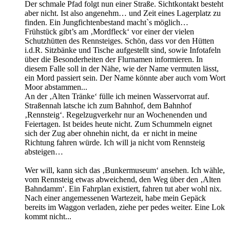
Der schmale Pfad folgt nun einer Straße. Sichtkontakt besteht
aber nicht. Ist also angenehm… und Zeit eines Lagerplatz zu
finden. Ein Jungfichtenbestand macht`s möglich…
Frühstück gibt’s am ‚Mordfleck‘ vor einer der vielen
Schutzhütten des Rennsteiges. Schön, dass vor den Hütten
i.d.R. Sitzbänke und Tische aufgestellt sind, sowie Infotafeln
über die Besonderheiten der Flurnamen informieren. In
diesem Falle soll in der Nähe, wie der Name vermuten lässt,
ein Mord passiert sein. Der Name könnte aber auch vom Wort
Moor abstammen...
An der ‚Alten Tränke‘ fülle ich meinen Wasservorrat auf.
Straßennah latsche ich zum Bahnhof, dem Bahnhof
‚Rennsteig‘. Regelzugverkehr nur an Wochenenden und
Feiertagen. Ist beides heute nicht. Zum Schummeln eignet
sich der Zug aber ohnehin nicht, da er nicht in meine
Richtung fahren würde. Ich will ja nicht vom Rennsteig
absteigen…
Wer will, kann sich das ‚Bunkermuseum‘ ansehen. Ich wähle,
vom Rennsteig etwas abweichend, den Weg über den ‚Alten
Bahndamm‘. Ein Fahrplan existiert, fahren tut aber wohl nix.
Nach einer angemessenen Wartezeit, habe mein Gepäck
bereits im Waggon verladen, ziehe per pedes weiter. Eine Lok
kommt nicht...