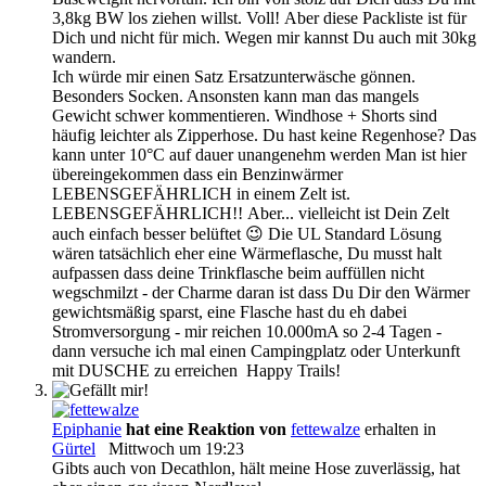
3,8kg BW los ziehen willst. Voll! Aber diese Packliste ist für
Dich und nicht für mich. Wegen mir kannst Du auch mit 30kg
wandern.
Ich würde mir einen Satz Ersatzunterwäsche gönnen.
Besonders Socken. Ansonsten kann man das mangels
Gewicht schwer kommentieren. Windhose + Shorts sind
häufig leichter als Zipperhose. Du hast keine Regenhose? Das
kann unter 10°C auf dauer unangenehm werden Man ist hier
übereingekommen dass ein Benzinwärmer
LEBENSGEFÄHRLICH in einem Zelt ist.
LEBENSGEFÄHRLICH!! Aber... vielleicht ist Dein Zelt
auch einfach besser belüftet 😉 Die UL Standard Lösung
wären tatsächlich eher eine Wärmeflasche, Du musst halt
aufpassen dass deine Trinkflasche beim auffüllen nicht
wegschmilzt - der Charme daran ist dass Du Dir den Wärmer
gewichtsmäßig sparst, eine Flasche hast du eh dabei
Stromversorgung - mir reichen 10.000mA so 2-4 Tagen -
dann versuche ich mal einen Campingplatz oder Unterkunft
mit DUSCHE zu erreichen Happy Trails!
Epiphanie
hat eine Reaktion von
fettewalze
erhalten in
Gürtel
Mittwoch um 19:23
Gibts auch von Decathlon, hält meine Hose zuverlässig, hat