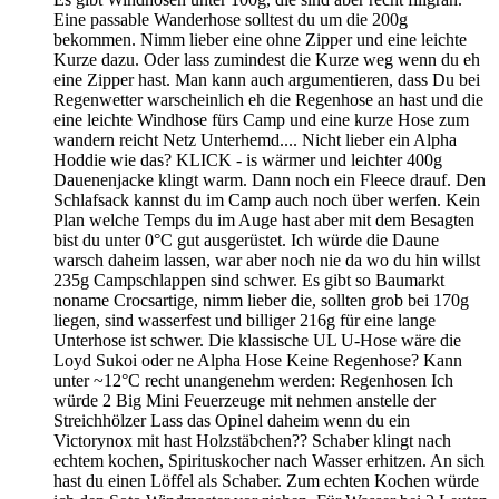
Eine passable Wanderhose solltest du um die 200g
bekommen. Nimm lieber eine ohne Zipper und eine leichte
Kurze dazu. Oder lass zumindest die Kurze weg wenn du eh
eine Zipper hast. Man kann auch argumentieren, dass Du bei
Regenwetter warscheinlich eh die Regenhose an hast und die
eine leichte Windhose fürs Camp und eine kurze Hose zum
wandern reicht Netz Unterhemd.... Nicht lieber ein Alpha
Hoddie wie das? KLICK - is wärmer und leichter 400g
Dauenenjacke klingt warm. Dann noch ein Fleece drauf. Den
Schlafsack kannst du im Camp auch noch über werfen. Kein
Plan welche Temps du im Auge hast aber mit dem Besagten
bist du unter 0°C gut ausgerüstet. Ich würde die Daune
warsch daheim lassen, war aber noch nie da wo du hin willst
235g Campschlappen sind schwer. Es gibt so Baumarkt
noname Crocsartige, nimm lieber die, sollten grob bei 170g
liegen, sind wasserfest und billiger 216g für eine lange
Unterhose ist schwer. Die klassische UL U-Hose wäre die
Loyd Sukoi oder ne Alpha Hose Keine Regenhose? Kann
unter ~12°C recht unangenehm werden: Regenhosen Ich
würde 2 Big Mini Feuerzeuge mit nehmen anstelle der
Streichhölzer Lass das Opinel daheim wenn du ein
Victorynox mit hast Holzstäbchen?? Schaber klingt nach
echtem kochen, Spirituskocher nach Wasser erhitzen. An sich
hast du einen Löffel als Schaber. Zum echten Kochen würde