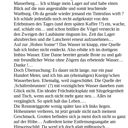
Masserberg… Ich schlage mein Lager auf und habe einen
Blick auf die nun angestrahlte und somit leuchtende
Wartburg. Ob da gerade wieder jemand ein Tintenfass wirft ?
Ich schlafe jedenfalls noch recht aufgekratzt von den
Erlebnissen des Tages (und dem späten Kaffee !?) ein, wache,
auf, schlafe ein… und schon brüllen die Vögel versteckt in
den Zweigen der Laubäume ringsum los. Zeit das Lager
abzubrechen und die Latscherei erneut aufzunehmen…
Auf zur ‚Hohen Sonne‘! Das Wasser ist knapp, eine Quelle
hab ich bisher nicht entdeckt. Also erbitte ich im dortigem
Imbiss Wasser. Eine Dame bereitet gerade Brote zu und gab
mir freundlicher Weise ohne Zögern das erbetende Wasser…
Danke !…
Doch Überraschung: Es dauer nicht lange, nur ein paar
Hundert Meter, und ich bin am (ehemaligen) Kneipp’schen
Wasserbecken. Ehemalig, weil zugeschüttet. Die Quelle der
‚Schäfersbrunnen‘ (?) mit vorzüglichen Wasser daneben zum
Glück nicht. Ein idealer Früchstücksplatz mit Sitzgelegenheit
und Tisch, wenn auch nicht mehr ganz neu… Alles ist
vergänglich. So spielt halt das Leben….
Die Rennsteiggrotte wenig später lass ich links liegen.
Höhenmeter verlieren, ist jetzt gerade nicht nach meinem
Geschmack. Grotten befinden sich ja meist doch nicht so ganz
auf der Höhe… Außerdem keine Entfernungsangabe am
Hinweisschild. Da werd ich doch glatt mißtrauisch…