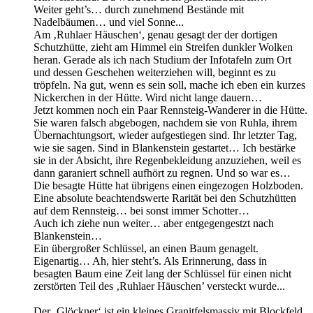
Weiter geht’s… durch zunehmend Bestände mit
Nadelbäumen… und viel Sonne...
Am ‚Ruhlaer Häuschen‘, genau gesagt der der dortigen
Schutzhütte, zieht am Himmel ein Streifen dunkler Wolken
heran. Gerade als ich nach Studium der Infotafeln zum Ort
und dessen Geschehen weiterziehen will, beginnt es zu
tröpfeln. Na gut, wenn es sein soll, mache ich eben ein kurzes
Nickerchen in der Hütte. Wird nicht lange dauern…
Jetzt kommen noch ein Paar Rennsteig-Wanderer in die Hütte.
Sie waren falsch abgebogen, nachdem sie von Ruhla, ihrem
Übernachtungsort, wieder aufgestiegen sind. Ihr letzter Tag,
wie sie sagen. Sind in Blankenstein gestartet… Ich bestärke
sie in der Absicht, ihre Regenbekleidung anzuziehen, weil es
dann garaniert schnell aufhört zu regnen. Und so war es…
Die besagte Hütte hat übrigens einen eingezogen Holzboden.
Eine absolute beachtendswerte Rarität bei den Schutzhütten
auf dem Rennsteig… bei sonst immer Schotter…
Auch ich ziehe nun weiter… aber entgegengestzt nach
Blankenstein…
Ein übergroßer Schlüssel, an einen Baum genagelt.
Eigenartig… Ah, hier steht’s. Als Erinnerung, dass in
besagten Baum eine Zeit lang der Schlüssel für einen nicht
zerstörten Teil des ‚Ruhlaer Häuschen’ versteckt wurde...
Der ‚Glöckner‘ ist ein kleines Granitfelsmassiv mit Blockfeld