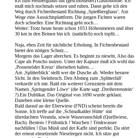
ich zum Heuberghaus mit (geschlossener) Gastronomie. Ich
muß mich nochmals setzen und ruhen. Dann gehe ich den
Weg durch Fichtenbestand Richtung ‚Spießberghaus‘. Am
Wege eine Aussichtsplattform. Die jungen Fichten waren
doch schneller. Eine Richtung geht noch…
Weiter: Trotz heute heute schon 1053 Höhenmetern und über
30 km in den Beinen bin ich (natürlich) noch topfit…
Naja, eben Zeit für nächtliche Erholung. In Fichtenbestand
bietet den nötigen Schutz…
Morgens das Lager abrechen. Es beginnt zu nieseln. Also das
Cape als Poncho nutzen. Unter der Kapuze muß ich wohl das
‚Possenröder Kreuz‘ übersehen haben…
Am ‚Splitterblick’ stellt wer die Dusche ab. Wieder bessere
Sicht. In den Steinbruch. Den Abstieg zum ‚Splitterfall‘
verkneife ich mir. Bald ein weiterer Grenzstein mit dem
Namen ‚Springender Löwe‘ (die Karte sagt ‚Dreiherrenstein‘
?).Ein Dublikat. Das Original von 1690 wurde geklaut.
Daneben eine kleine Quelle.
Bald darauf an der Eberwiese (FND) scheint bereits die
Sonne. Ich treffe auf die ‚Schmalkalder Hütte‘ mit
überdachten Veranda, sowie Wasseranschluß (Quellwiese,
Bach). Bestens ! Frühstück ! Waschen ! Trinkwasser
nachfüllen ! Das Müsli und der Kaffe sind perfekt. Da stört
der erneut einsetzende Nieselregen nicht. Ich sitze gut