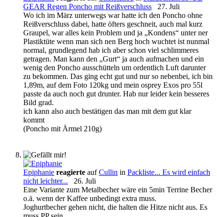
GEAR Regen Poncho mit Reißverschluss
27. Juli
Wo ich im März unterwegs war hatte ich den Poncho ohne
Reißverschluss dabei, hatte öfters geschneit, auch mal kurz
Graupel, war alles kein Problem und ja „Kondens“ unter ner
Plastiktüte wenn man sich nen Berg hoch wuchtet ist nunmal
normal, grundlegend hab ich aber schon viel schlimmeres
getragen. Man kann den „Gurt“ ja auch aufmachen und ein
wenig den Poncho ausschütteln um ordentlich Luft darunter
zu bekommen. Das ging echt gut und nur so nebenbei, ich bin
1,89m, auf dem Foto 120kg und mein osprey Exos pro 55l
passte da auch noch gut drunter. Hab nur leider kein besseres
Bild grad.
ich kann also auch bestätigen das man mit dem gut klar
kommt
(Poncho mit Ärmel 210g)
Epiphanie
reagierte
auf
Cullin
in
Packliste... Es wird einfach
nicht leichter...
26. Juli
Eine Variante zum Metalbecher wäre ein 5min Terrine Becher
o.ä. wenn der Kaffee unbedingt extra muss.
Joghurtbecher gehen nicht, die halten die Hitze nicht aus. Es
muss PP sein.