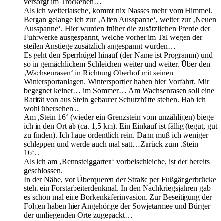
versorgt im Trockenen…
Als ich weiterlatsche, kommt nix Nasses mehr vom Himmel.
Bergan gelange ich zur ‚Alten Ausspanne‘, weiter zur ‚Neuen
Ausspanne‘. Hier wurden früher die zusätzlichen Pferde der
Fuhrwerke ausgespannt, welche vorher im Tal wegen der
steilen Anstiege zusätzlich angespannt wurden…
Es geht den Sperrhügel hinauf (der Name ist Programm) und
so in gemächlichem Schleichen weiter und weiter. Über den
‚Wachsenrasen‘ in Richtung Oberhof mit seinen
Wintersportanlagen. Wintersportler haben hier Vorfahrt. Mir
begegnet keiner… im Sommer… Am Wachsenrasen soll eine
Rarität von aus Stein gebauter Schutzhütte stehen. Hab ich
wohl übersehen...
Am ‚Stein 16‘ (wieder ein Grenzstein vom unzähligen) biege
ich in den Ort ab (ca. 1,5 km). Ein Einkauf ist fällig (tegut, gut
zu finden). Ich haue ordentlich rein. Dann muß ich weniger
schleppen und werde auch mal satt…Zurück zum ‚Stein
16‘...
Als ich am ‚Rennsteiggarten‘ vorbeischleiche, ist der bereits
geschlossen.
In der Nähe, vor Überqueren der Straße per Fußgängerbrücke
steht ein Forstarbeiterdenkmal. In den Nachkriegsjahren gab
es schon mal eine Borkenkäferinvasion. Zur Beseitigung der
Folgen haben hier Angehörige der Sowjetarmee und Bürger
der umliegenden Orte zugepackt…