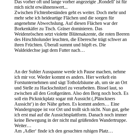
Das vorher oft und lange vorher angezeigte ‚Rondell’ ist für
mich nicht erwähnenswert...
Zwischen Fichtenbeständen geht es weiter. Doch mehr und
mehr sehe ich heideartige Flächen und die sorgen für
angenehme Abwechslung. Auf diesen Flächen war der
Borkenkäfer zu Tisch. Gräser dominieren. Das
Weidenröschen setzt violette Blütenakzente, die roten Beeren
des Hirschholunder leuchten, die Eberesche trägt schwer an
ihren Früchten. Überall summt und hüpft es. Die
Waldeidechse jagt dem Futter nach…
An der Suhler Ausspanne werde ich Pause machen, nehme
ich mir vor. Wieder kommt es anders. Hier werkelt ein
Forstunternehmen und sägt Totholzbäume ab, um sie an Ort
und Stelle zu Hackschnitzel zu verarbeiten. Bissel laut, so
zwischen all den Großgeräten. Also den Berg noch hoch. Es
soll ein Picknickplatz sogar mit Aussicht (‚Plänckners
Aussicht‘) in der Nähe geben. Es kommt anders… Eine
Wandergruppe ist vor Ort und trollt sich nicht. Nun gut, gehe
ich erst mal auf die Aussichtsplattform. Danach noch immer
keine Bewegung in der nicht mal grüßenden Wandertruppe.
Weiter…
Am ‚Adler‘ finde ich den gesuchten ruhigen Platz…