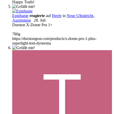
Happy Trails!
Epiphanie
reagierte
auf
Heefe
in
Neue Ultraleicht-
Ausrüstung
28. Juli
Durston X-Dome Pro 1+
780g
https://durstongear.com/products/x-dome-pro-1-plus-
superlight-tent-dyneema