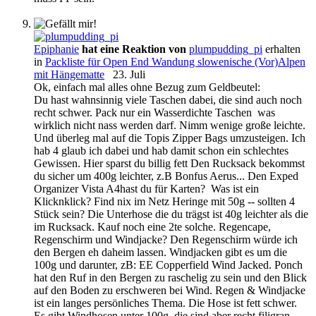
Epiphanie
hat eine Reaktion von
plumpudding_pi
erhalten
in
Packliste für Open End Wandung slowenische (Vor)Alpen
mit Hängematte
23. Juli
Ok, einfach mal alles ohne Bezug zum Geldbeutel:
Du hast wahnsinnig viele Taschen dabei, die sind auch noch
recht schwer. Pack nur ein Wasserdichte Taschen was
wirklich nicht nass werden darf. Nimm wenige große leichte.
Und überleg mal auf die Topis Zipper Bags umzusteigen. Ich
hab 4 glaub ich dabei und hab damit schon ein schlechtes
Gewissen. Hier sparst du billig fett Den Rucksack bekommst
du sicher um 400g leichter, z.B Bonfus Aerus... Den Exped
Organizer Vista A4hast du für Karten? Was ist ein
Klicknklick? Find nix im Netz Heringe mit 50g -- sollten 4
Stück sein? Die Unterhose die du trägst ist 40g leichter als die
im Rucksack. Kauf noch eine 2te solche. Regencape,
Regenschirm und Windjacke? Den Regenschirm würde ich
den Bergen eh daheim lassen. Windjacken gibt es um die
100g und darunter, zB: EE Copperfield Wind Jacked. Ponch
hat den Ruf in den Bergen zu raschelig zu sein und den Blick
auf den Boden zu erschweren bei Wind. Regen & Windjacke
ist ein langes persönliches Thema. Die Hose ist fett schwer.
Es gibt Windhosen unter 100g, die sind aber recht filigran.