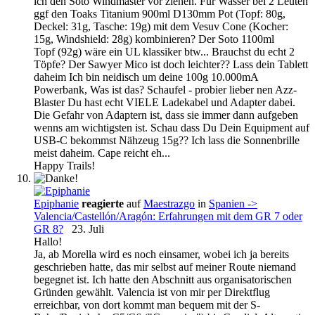
ich den Soto Windmaster vor ziehen. Für Wasser bei 2 Leuten
ggf den Toaks Titanium 900ml D130mm Pot (Topf: 80g,
Deckel: 31g, Tasche: 19g) mit dem Vesuv Cone (Kocher:
15g, Windshield: 28g) kombinieren? Der Soto 1100ml
Topf (92g) wäre ein UL klassiker btw... Brauchst du echt 2
Töpfe? Der Sawyer Mico ist doch leichter?? Lass dein Tablett
daheim Ich bin neidisch um deine 100g 10.000mA
Powerbank, Was ist das? Schaufel - probier lieber nen Azz-
Blaster Du hast echt VIELE Ladekabel und Adapter dabei.
Die Gefahr von Adaptern ist, dass sie immer dann aufgeben
wenns am wichtigsten ist. Schau dass Du Dein Equipment auf
USB-C bekommst Nähzeug 15g?? Ich lass die Sonnenbrille
meist daheim. Cape reicht eh...
Happy Trails!
Epiphanie
reagierte
auf
Maestrazgo
in
Spanien ->
Valencia/Castellón/Aragón: Erfahrungen mit dem GR 7 oder
GR 8?
23. Juli
Hallo!
Ja, ab Morella wird es noch einsamer, wobei ich ja bereits
geschrieben hatte, das mir selbst auf meiner Route niemand
begegnet ist. Ich hatte den Abschnitt aus organisatorischen
Gründen gewählt. Valencia ist von mir per Direktflug
erreichbar, von dort kommt man bequem mit der S-