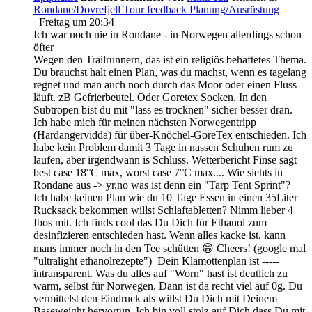
Rondane/Dovrefjell Tour feedback Planung/Ausrüstung
Freitag um 20:34
Ich war noch nie in Rondane - in Norwegen allerdings schon
öfter
Wegen den Trailrunnern, das ist ein religiös behaftetes Thema.
Du brauchst halt einen Plan, was du machst, wenn es tagelang
regnet und man auch noch durch das Moor oder einen Fluss
läuft. zB Gefrierbeutel. Oder Goretex Socken. In den
Subtropen bist du mit "lass es trocknen" sicher besser dran.
Ich habe mich für meinen nächsten Norwegentripp
(Hardangervidda) für über-Knöchel-GoreTex entschieden. Ich
habe kein Problem damit 3 Tage in nassen Schuhen rum zu
laufen, aber irgendwann is Schluss. Wetterbericht Finse sagt
best case 18°C max, worst case 7°C max.... Wie siehts in
Rondane aus -> yr.no was ist denn ein "Tarp Tent Sprint"?
Ich habe keinen Plan wie du 10 Tage Essen in einen 35Liter
Rucksack bekommen willst Schlaftabletten? Nimm lieber 4
Ibos mit. Ich finds cool das Du Dich für Ethanol zum
desinfizieren entschieden hast. Wenn alles kacke ist, kann
mans immer noch in den Tee schütten 😁 Cheers! (google mal
"ultralight ethanolrezepte") Dein Klamottenplan ist -----
intransparent. Was du alles auf "Worn" hast ist deutlich zu
warm, selbst für Norwegen. Dann ist da recht viel auf 0g. Du
vermittelst den Eindruck als willst Du Dich mit Deinem
Baseweight hervortun. Ich bin voll stolz auf Dich dass Du mit