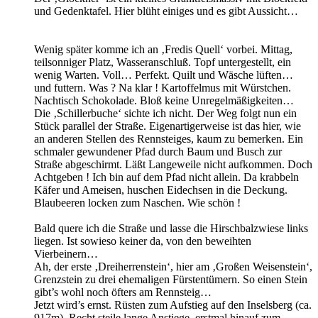
und Gedenktafel. Hier blüht einiges und es gibt Aussicht…
Wenig später komme ich an ‚Fredis Quell‘ vorbei. Mittag,
teilsonniger Platz, Wasseranschluß. Topf untergestellt, ein
wenig Warten. Voll… Perfekt. Quilt und Wäsche lüften…
und futtern. Was ? Na klar ! Kartoffelmus mit Würstchen.
Nachtisch Schokolade. Bloß keine Unregelmäßigkeiten…
Die ‚Schillerbuche‘ sichte ich nicht. Der Weg folgt nun ein
Stück parallel der Straße. Eigenartigerweise ist das hier, wie
an anderen Stellen des Rennsteiges, kaum zu bemerken. Ein
schmaler gewundener Pfad durch Baum und Busch zur
Straße abgeschirmt. Läßt Langeweile nicht aufkommen. Doch
Achtgeben ! Ich bin auf dem Pfad nicht allein. Da krabbeln
Käfer und Ameisen, huschen Eidechsen in die Deckung.
Blaubeeren locken zum Naschen. Wie schön !
Bald quere ich die Straße und lasse die Hirschbalzwiese links
liegen. Ist sowieso keiner da, von den beweihten
Vierbeinern…
Ah, der erste ‚Dreiherrenstein‘, hier am ‚Großen Weisenstein‘,
Grenzstein zu drei ehemaligen Fürstentümern. So einen Stein
gibt’s wohl noch öfters am Rennsteig…
Jetzt wird’s ernst. Rüsten zum Aufstieg auf den Inselsberg (ca.
917m). Recht steile lange Anstiege, erstmal hinauf zum