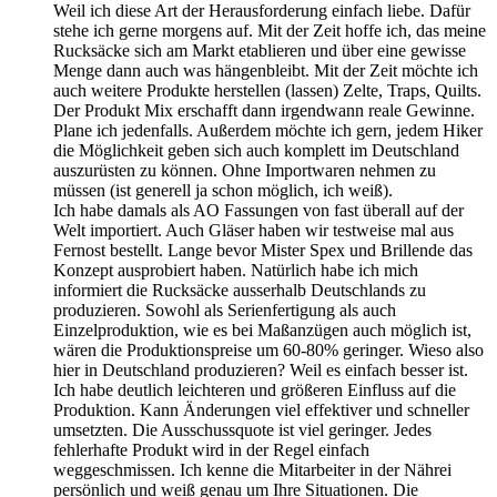
Weil ich diese Art der Herausforderung einfach liebe. Dafür
stehe ich gerne morgens auf. Mit der Zeit hoffe ich, das meine
Rucksäcke sich am Markt etablieren und über eine gewisse
Menge dann auch was hängenbleibt. Mit der Zeit möchte ich
auch weitere Produkte herstellen (lassen) Zelte, Traps, Quilts.
Der Produkt Mix erschafft dann irgendwann reale Gewinne.
Plane ich jedenfalls. Außerdem möchte ich gern, jedem Hiker
die Möglichkeit geben sich auch komplett im Deutschland
auszurüsten zu können. Ohne Importwaren nehmen zu
müssen (ist generell ja schon möglich, ich weiß).
Ich habe damals als AO Fassungen von fast überall auf der
Welt importiert. Auch Gläser haben wir testweise mal aus
Fernost bestellt. Lange bevor Mister Spex und Brillende das
Konzept ausprobiert haben. Natürlich habe ich mich
informiert die Rucksäcke ausserhalb Deutschlands zu
produzieren. Sowohl als Serienfertigung als auch
Einzelproduktion, wie es bei Maßanzügen auch möglich ist,
wären die Produktionspreise um 60-80% geringer. Wieso also
hier in Deutschland produzieren? Weil es einfach besser ist.
Ich habe deutlich leichteren und größeren Einfluss auf die
Produktion. Kann Änderungen viel effektiver und schneller
umsetzten. Die Ausschussquote ist viel geringer. Jedes
fehlerhafte Produkt wird in der Regel einfach
weggeschmissen. Ich kenne die Mitarbeiter in der Nährei
persönlich und weiß genau um Ihre Situationen. Die