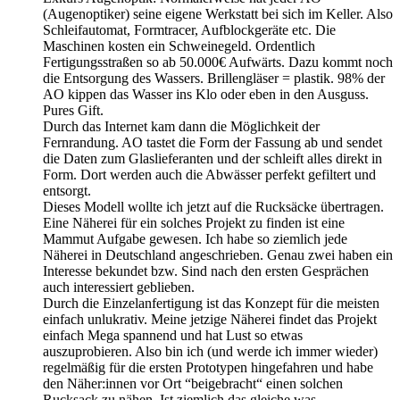
(Augenoptiker) seine eigene Werkstatt bei sich im Keller. Also
Schleifautomat, Formtracer, Aufblockgeräte etc. Die
Maschinen kosten ein Schweinegeld. Ordentlich
Fertigungsstraßen so ab 50.000€ Aufwärts. Dazu kommt noch
die Entsorgung des Wassers. Brillengläser = plastik. 98% der
AO kippen das Wasser ins Klo oder eben in den Ausguss.
Pures Gift.
Durch das Internet kam dann die Möglichkeit der
Fernrandung. AO tastet die Form der Fassung ab und sendet
die Daten zum Glaslieferanten und der schleift alles direkt in
Form. Dort werden auch die Abwässer perfekt gefiltert und
entsorgt.
Dieses Modell wollte ich jetzt auf die Rucksäcke übertragen.
Eine Näherei für ein solches Projekt zu finden ist eine
Mammut Aufgabe gewesen. Ich habe so ziemlich jede
Näherei in Deutschland angeschrieben. Genau zwei haben ein
Interesse bekundet bzw. Sind nach den ersten Gesprächen
auch interessiert geblieben.
Durch die Einzelanfertigung ist das Konzept für die meisten
einfach unlukrativ. Meine jetzige Näherei findet das Projekt
einfach Mega spannend und hat Lust so etwas
auszuprobieren. Also bin ich (und werde ich immer wieder)
regelmäßig für die ersten Prototypen hingefahren und habe
den Näher:innen vor Ort “beigebracht“ einen solchen
Rucksack zu nähen. Ist ziemlich das gleiche was