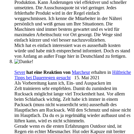
Produktion. Kann Änderungen viel effektiver und schneller
umsetzten. Die Ausschussquote ist viel geringer. Jedes
fehlerhafte Produkt wird in der Regel einfach
weggeschmissen. Ich kenne die Mitarbeiter in der Nährei
persönlich und weiß genau um Ihre Situationen. Die
Maschinen sind immer bestens gewartet und es wird für
maximalen Arbeitsschutz vor Ort gesorgt. Die Wege sind
einfach kürzer und viel besser nachzuvollziehen.
Mich hat es einfach interessiert was es ausserhalb kosten
würde und habe mich entsprechend informiert. Doch es stand
von Anfang an außer Frage hier in Deutschland zu fertigen.
Sever
hat eine Reaktion von
Marcheur
erhalten in
Hilfreiche
Tipps bei Dauerregen gesucht
15. Mai 2021
Als Vorbereitung kann ich, Ein- und Auspacken im
Zelt trainieren sehr empfehlen. Damit du zumindest im
Rucksack möglichst lange viel Trockenheit hast. Vor allem
beim Schlafsack wichtig. Zelt habe ich immer in einem
Packsack (muss nicht wasserdicht sein) ausserhalb des
Hauptfaches am Rucksack. Will den Schmutz und nässe nicht
im Hauptfach. Da du es ja regelmäßig wieder aufbaust und es
lüften kann, wird es nicht schimmeln.
Gerade wenn es die ersten Erfahrungen Outdoor sind, ist
Regen ein echter Miesmacher. Hut oder Kapuze mit breiter