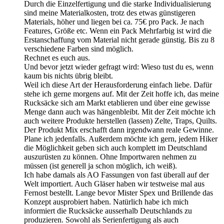
Durch die Einzelfertigung und die starke Individualisierung
sind meine Materialkosten, trotz des etwas günstigeren
Materials, höher und liegen bei ca. 75€ pro Pack. Je nach
Features, Größe etc. Wenn ein Pack Mehrfarbig ist wird die
Erstanschaffung vom Material nicht gerade günstig. Bis zu 8
verschiedene Farben sind möglich.
Rechnet es euch aus.
Und bevor jetzt wieder gefragt wird: Wieso tust du es, wenn
kaum bis nichts übrig bleibt.
Weil ich diese Art der Herausforderung einfach liebe. Dafür
stehe ich gerne morgens auf. Mit der Zeit hoffe ich, das meine
Rucksäcke sich am Markt etablieren und über eine gewisse
Menge dann auch was hängenbleibt. Mit der Zeit möchte ich
auch weitere Produkte herstellen (lassen) Zelte, Traps, Quilts.
Der Produkt Mix erschafft dann irgendwann reale Gewinne.
Plane ich jedenfalls. Außerdem möchte ich gern, jedem Hiker
die Möglichkeit geben sich auch komplett im Deutschland
auszurüsten zu können. Ohne Importwaren nehmen zu
müssen (ist generell ja schon möglich, ich weiß).
Ich habe damals als AO Fassungen von fast überall auf der
Welt importiert. Auch Gläser haben wir testweise mal aus
Fernost bestellt. Lange bevor Mister Spex und Brillende das
Konzept ausprobiert haben. Natürlich habe ich mich
informiert die Rucksäcke ausserhalb Deutschlands zu
produzieren. Sowohl als Serienfertigung als auch