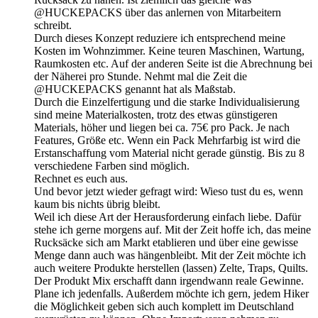
@HUCKEPACKS über das anlernen von Mitarbeitern
schreibt.
Durch dieses Konzept reduziere ich entsprechend meine
Kosten im Wohnzimmer. Keine teuren Maschinen, Wartung,
Raumkosten etc. Auf der anderen Seite ist die Abrechnung bei
der Näherei pro Stunde. Nehmt mal die Zeit die
@HUCKEPACKS genannt hat als Maßstab.
Durch die Einzelfertigung und die starke Individualisierung
sind meine Materialkosten, trotz des etwas günstigeren
Materials, höher und liegen bei ca. 75€ pro Pack. Je nach
Features, Größe etc. Wenn ein Pack Mehrfarbig ist wird die
Erstanschaffung vom Material nicht gerade günstig. Bis zu 8
verschiedene Farben sind möglich.
Rechnet es euch aus.
Und bevor jetzt wieder gefragt wird: Wieso tust du es, wenn
kaum bis nichts übrig bleibt.
Weil ich diese Art der Herausforderung einfach liebe. Dafür
stehe ich gerne morgens auf. Mit der Zeit hoffe ich, das meine
Rucksäcke sich am Markt etablieren und über eine gewisse
Menge dann auch was hängenbleibt. Mit der Zeit möchte ich
auch weitere Produkte herstellen (lassen) Zelte, Traps, Quilts.
Der Produkt Mix erschafft dann irgendwann reale Gewinne.
Plane ich jedenfalls. Außerdem möchte ich gern, jedem Hiker
die Möglichkeit geben sich auch komplett im Deutschland