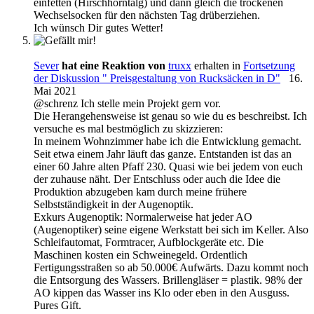
einfetten (Hirschhorntalg) und dann gleich die trockenen
Wechselsocken für den nächsten Tag drüberziehen.
Ich wünsch Dir gutes Wetter!
Sever
hat eine Reaktion von
truxx
erhalten in
Fortsetzung
der Diskussion " Preisgestaltung von Rucksäcken in D"
16.
Mai 2021
@schrenz Ich stelle mein Projekt gern vor.
Die Herangehensweise ist genau so wie du es beschreibst. Ich
versuche es mal bestmöglich zu skizzieren:
In meinem Wohnzimmer habe ich die Entwicklung gemacht.
Seit etwa einem Jahr läuft das ganze. Entstanden ist das an
einer 60 Jahre alten Pfaff 230. Quasi wie bei jedem von euch
der zuhause näht. Der Entschluss oder auch die Idee die
Produktion abzugeben kam durch meine frühere
Selbstständigkeit in der Augenoptik.
Exkurs Augenoptik: Normalerweise hat jeder AO
(Augenoptiker) seine eigene Werkstatt bei sich im Keller. Also
Schleifautomat, Formtracer, Aufblockgeräte etc. Die
Maschinen kosten ein Schweinegeld. Ordentlich
Fertigungsstraßen so ab 50.000€ Aufwärts. Dazu kommt noch
die Entsorgung des Wassers. Brillengläser = plastik. 98% der
AO kippen das Wasser ins Klo oder eben in den Ausguss.
Pures Gift.