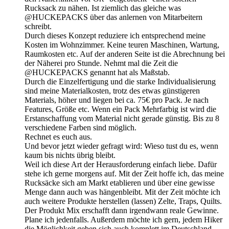
Rucksack zu nähen. Ist ziemlich das gleiche was
@HUCKEPACKS über das anlernen von Mitarbeitern
schreibt.
Durch dieses Konzept reduziere ich entsprechend meine
Kosten im Wohnzimmer. Keine teuren Maschinen, Wartung,
Raumkosten etc. Auf der anderen Seite ist die Abrechnung bei
der Näherei pro Stunde. Nehmt mal die Zeit die
@HUCKEPACKS genannt hat als Maßstab.
Durch die Einzelfertigung und die starke Individualisierung
sind meine Materialkosten, trotz des etwas günstigeren
Materials, höher und liegen bei ca. 75€ pro Pack. Je nach
Features, Größe etc. Wenn ein Pack Mehrfarbig ist wird die
Erstanschaffung vom Material nicht gerade günstig. Bis zu 8
verschiedene Farben sind möglich.
Rechnet es euch aus.
Und bevor jetzt wieder gefragt wird: Wieso tust du es, wenn
kaum bis nichts übrig bleibt.
Weil ich diese Art der Herausforderung einfach liebe. Dafür
stehe ich gerne morgens auf. Mit der Zeit hoffe ich, das meine
Rucksäcke sich am Markt etablieren und über eine gewisse
Menge dann auch was hängenbleibt. Mit der Zeit möchte ich
auch weitere Produkte herstellen (lassen) Zelte, Traps, Quilts.
Der Produkt Mix erschafft dann irgendwann reale Gewinne.
Plane ich jedenfalls. Außerdem möchte ich gern, jedem Hiker
die Möglichkeit geben sich auch komplett im Deutschland