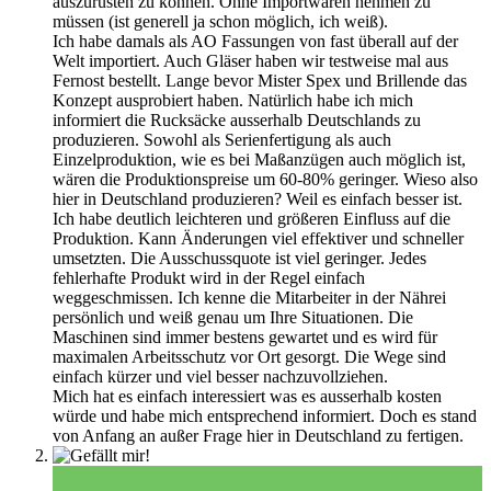
auszurüsten zu können. Ohne Importwaren nehmen zu
müssen (ist generell ja schon möglich, ich weiß).
Ich habe damals als AO Fassungen von fast überall auf der
Welt importiert. Auch Gläser haben wir testweise mal aus
Fernost bestellt. Lange bevor Mister Spex und Brillende das
Konzept ausprobiert haben. Natürlich habe ich mich
informiert die Rucksäcke ausserhalb Deutschlands zu
produzieren. Sowohl als Serienfertigung als auch
Einzelproduktion, wie es bei Maßanzügen auch möglich ist,
wären die Produktionspreise um 60-80% geringer. Wieso also
hier in Deutschland produzieren? Weil es einfach besser ist.
Ich habe deutlich leichteren und größeren Einfluss auf die
Produktion. Kann Änderungen viel effektiver und schneller
umsetzten. Die Ausschussquote ist viel geringer. Jedes
fehlerhafte Produkt wird in der Regel einfach
weggeschmissen. Ich kenne die Mitarbeiter in der Nährei
persönlich und weiß genau um Ihre Situationen. Die
Maschinen sind immer bestens gewartet und es wird für
maximalen Arbeitsschutz vor Ort gesorgt. Die Wege sind
einfach kürzer und viel besser nachzuvollziehen.
Mich hat es einfach interessiert was es ausserhalb kosten
würde und habe mich entsprechend informiert. Doch es stand
von Anfang an außer Frage hier in Deutschland zu fertigen.