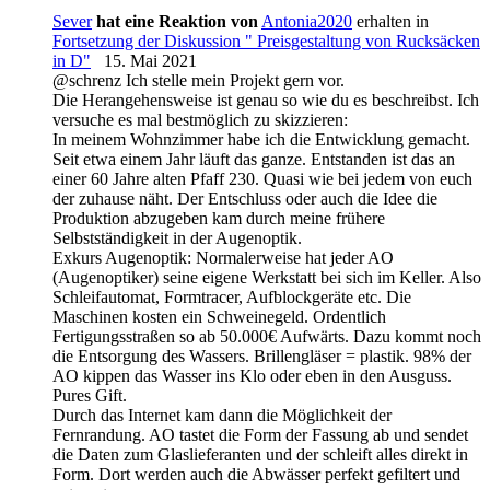
Sever
hat eine Reaktion von
Antonia2020
erhalten in
Fortsetzung der Diskussion " Preisgestaltung von Rucksäcken
in D"
15. Mai 2021
@schrenz Ich stelle mein Projekt gern vor.
Die Herangehensweise ist genau so wie du es beschreibst. Ich
versuche es mal bestmöglich zu skizzieren:
In meinem Wohnzimmer habe ich die Entwicklung gemacht.
Seit etwa einem Jahr läuft das ganze. Entstanden ist das an
einer 60 Jahre alten Pfaff 230. Quasi wie bei jedem von euch
der zuhause näht. Der Entschluss oder auch die Idee die
Produktion abzugeben kam durch meine frühere
Selbstständigkeit in der Augenoptik.
Exkurs Augenoptik: Normalerweise hat jeder AO
(Augenoptiker) seine eigene Werkstatt bei sich im Keller. Also
Schleifautomat, Formtracer, Aufblockgeräte etc. Die
Maschinen kosten ein Schweinegeld. Ordentlich
Fertigungsstraßen so ab 50.000€ Aufwärts. Dazu kommt noch
die Entsorgung des Wassers. Brillengläser = plastik. 98% der
AO kippen das Wasser ins Klo oder eben in den Ausguss.
Pures Gift.
Durch das Internet kam dann die Möglichkeit der
Fernrandung. AO tastet die Form der Fassung ab und sendet
die Daten zum Glaslieferanten und der schleift alles direkt in
Form. Dort werden auch die Abwässer perfekt gefiltert und