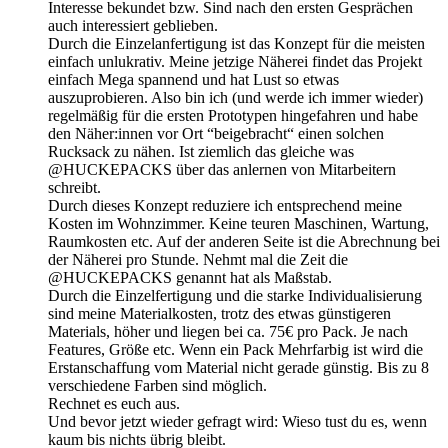
Interesse bekundet bzw. Sind nach den ersten Gesprächen
auch interessiert geblieben.
Durch die Einzelanfertigung ist das Konzept für die meisten
einfach unlukrativ. Meine jetzige Näherei findet das Projekt
einfach Mega spannend und hat Lust so etwas
auszuprobieren. Also bin ich (und werde ich immer wieder)
regelmäßig für die ersten Prototypen hingefahren und habe
den Näher:innen vor Ort “beigebracht“ einen solchen
Rucksack zu nähen. Ist ziemlich das gleiche was
@HUCKEPACKS über das anlernen von Mitarbeitern
schreibt.
Durch dieses Konzept reduziere ich entsprechend meine
Kosten im Wohnzimmer. Keine teuren Maschinen, Wartung,
Raumkosten etc. Auf der anderen Seite ist die Abrechnung bei
der Näherei pro Stunde. Nehmt mal die Zeit die
@HUCKEPACKS genannt hat als Maßstab.
Durch die Einzelfertigung und die starke Individualisierung
sind meine Materialkosten, trotz des etwas günstigeren
Materials, höher und liegen bei ca. 75€ pro Pack. Je nach
Features, Größe etc. Wenn ein Pack Mehrfarbig ist wird die
Erstanschaffung vom Material nicht gerade günstig. Bis zu 8
verschiedene Farben sind möglich.
Rechnet es euch aus.
Und bevor jetzt wieder gefragt wird: Wieso tust du es, wenn
kaum bis nichts übrig bleibt.