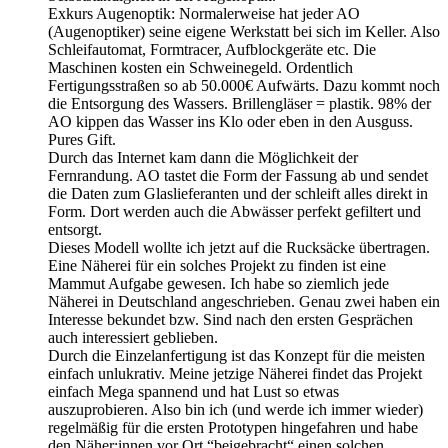
Exkurs Augenoptik: Normalerweise hat jeder AO
(Augenoptiker) seine eigene Werkstatt bei sich im Keller. Also
Schleifautomat, Formtracer, Aufblockgeräte etc. Die
Maschinen kosten ein Schweinegeld. Ordentlich
Fertigungsstraßen so ab 50.000€ Aufwärts. Dazu kommt noch
die Entsorgung des Wassers. Brillengläser = plastik. 98% der
AO kippen das Wasser ins Klo oder eben in den Ausguss.
Pures Gift.
Durch das Internet kam dann die Möglichkeit der
Fernrandung. AO tastet die Form der Fassung ab und sendet
die Daten zum Glaslieferanten und der schleift alles direkt in
Form. Dort werden auch die Abwässer perfekt gefiltert und
entsorgt.
Dieses Modell wollte ich jetzt auf die Rucksäcke übertragen.
Eine Näherei für ein solches Projekt zu finden ist eine
Mammut Aufgabe gewesen. Ich habe so ziemlich jede
Näherei in Deutschland angeschrieben. Genau zwei haben ein
Interesse bekundet bzw. Sind nach den ersten Gesprächen
auch interessiert geblieben.
Durch die Einzelanfertigung ist das Konzept für die meisten
einfach unlukrativ. Meine jetzige Näherei findet das Projekt
einfach Mega spannend und hat Lust so etwas
auszuprobieren. Also bin ich (und werde ich immer wieder)
regelmäßig für die ersten Prototypen hingefahren und habe
den Näher:innen vor Ort “beigebracht“ einen solchen