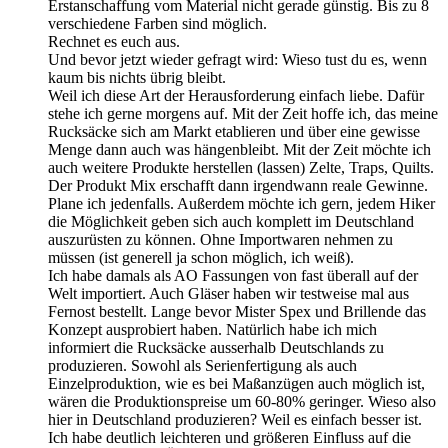
Erstanschaffung vom Material nicht gerade günstig. Bis zu 8
verschiedene Farben sind möglich.
Rechnet es euch aus.
Und bevor jetzt wieder gefragt wird: Wieso tust du es, wenn
kaum bis nichts übrig bleibt.
Weil ich diese Art der Herausforderung einfach liebe. Dafür
stehe ich gerne morgens auf. Mit der Zeit hoffe ich, das meine
Rucksäcke sich am Markt etablieren und über eine gewisse
Menge dann auch was hängenbleibt. Mit der Zeit möchte ich
auch weitere Produkte herstellen (lassen) Zelte, Traps, Quilts.
Der Produkt Mix erschafft dann irgendwann reale Gewinne.
Plane ich jedenfalls. Außerdem möchte ich gern, jedem Hiker
die Möglichkeit geben sich auch komplett im Deutschland
auszurüsten zu können. Ohne Importwaren nehmen zu
müssen (ist generell ja schon möglich, ich weiß).
Ich habe damals als AO Fassungen von fast überall auf der
Welt importiert. Auch Gläser haben wir testweise mal aus
Fernost bestellt. Lange bevor Mister Spex und Brillende das
Konzept ausprobiert haben. Natürlich habe ich mich
informiert die Rucksäcke ausserhalb Deutschlands zu
produzieren. Sowohl als Serienfertigung als auch
Einzelproduktion, wie es bei Maßanzügen auch möglich ist,
wären die Produktionspreise um 60-80% geringer. Wieso also
hier in Deutschland produzieren? Weil es einfach besser ist.
Ich habe deutlich leichteren und größeren Einfluss auf die