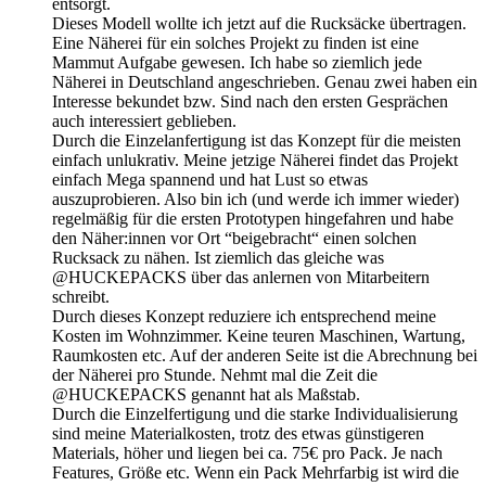
entsorgt.
Dieses Modell wollte ich jetzt auf die Rucksäcke übertragen.
Eine Näherei für ein solches Projekt zu finden ist eine
Mammut Aufgabe gewesen. Ich habe so ziemlich jede
Näherei in Deutschland angeschrieben. Genau zwei haben ein
Interesse bekundet bzw. Sind nach den ersten Gesprächen
auch interessiert geblieben.
Durch die Einzelanfertigung ist das Konzept für die meisten
einfach unlukrativ. Meine jetzige Näherei findet das Projekt
einfach Mega spannend und hat Lust so etwas
auszuprobieren. Also bin ich (und werde ich immer wieder)
regelmäßig für die ersten Prototypen hingefahren und habe
den Näher:innen vor Ort “beigebracht“ einen solchen
Rucksack zu nähen. Ist ziemlich das gleiche was
@HUCKEPACKS über das anlernen von Mitarbeitern
schreibt.
Durch dieses Konzept reduziere ich entsprechend meine
Kosten im Wohnzimmer. Keine teuren Maschinen, Wartung,
Raumkosten etc. Auf der anderen Seite ist die Abrechnung bei
der Näherei pro Stunde. Nehmt mal die Zeit die
@HUCKEPACKS genannt hat als Maßstab.
Durch die Einzelfertigung und die starke Individualisierung
sind meine Materialkosten, trotz des etwas günstigeren
Materials, höher und liegen bei ca. 75€ pro Pack. Je nach
Features, Größe etc. Wenn ein Pack Mehrfarbig ist wird die