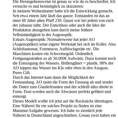
Die Herangehensweise ist genau so wie du es beschreibst. Ich
versuche es mal bestmöglich zu skizzieren:
In meinem Wohnzimmer habe ich die Entwicklung gemacht.
Seit etwa einem Jahr läuft das ganze. Entstanden ist das an
einer 60 Jahre alten Pfaff 230. Quasi wie bei jedem von euch
der zuhause näht. Der Entschluss oder auch die Idee die
Produktion abzugeben kam durch meine frühere
Selbstständigkeit in der Augenoptik.
Exkurs Augenoptik: Normalerweise hat jeder AO
(Augenoptiker) seine eigene Werkstatt bei sich im Keller. Also
Schleifautomat, Formtracer, Aufblockgeräte etc. Die
Maschinen kosten ein Schweinegeld. Ordentlich
Fertigungsstraßen so ab 50.000€ Aufwärts. Dazu kommt noch
die Entsorgung des Wassers. Brillengläser = plastik. 98% der
AO kippen das Wasser ins Klo oder eben in den Ausguss.
Pures Gift.
Durch das Internet kam dann die Möglichkeit der
Fernrandung. AO tastet die Form der Fassung ab und sendet
die Daten zum Glaslieferanten und der schleift alles direkt in
Form. Dort werden auch die Abwässer perfekt gefiltert und
entsorgt.
Dieses Modell wollte ich jetzt auf die Rucksäcke übertragen.
Eine Näherei für ein solches Projekt zu finden ist eine
Mammut Aufgabe gewesen. Ich habe so ziemlich jede
Näherei in Deutschland angeschrieben. Genau zwei haben ein