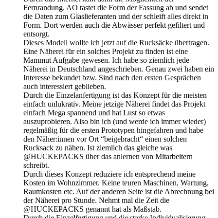
Fernrandung. AO tastet die Form der Fassung ab und sendet
die Daten zum Glaslieferanten und der schleift alles direkt in
Form. Dort werden auch die Abwässer perfekt gefiltert und
entsorgt.
Dieses Modell wollte ich jetzt auf die Rucksäcke übertragen.
Eine Näherei für ein solches Projekt zu finden ist eine
Mammut Aufgabe gewesen. Ich habe so ziemlich jede
Näherei in Deutschland angeschrieben. Genau zwei haben ein
Interesse bekundet bzw. Sind nach den ersten Gesprächen
auch interessiert geblieben.
Durch die Einzelanfertigung ist das Konzept für die meisten
einfach unlukrativ. Meine jetzige Näherei findet das Projekt
einfach Mega spannend und hat Lust so etwas
auszuprobieren. Also bin ich (und werde ich immer wieder)
regelmäßig für die ersten Prototypen hingefahren und habe
den Näher:innen vor Ort “beigebracht“ einen solchen
Rucksack zu nähen. Ist ziemlich das gleiche was
@HUCKEPACKS über das anlernen von Mitarbeitern
schreibt.
Durch dieses Konzept reduziere ich entsprechend meine
Kosten im Wohnzimmer. Keine teuren Maschinen, Wartung,
Raumkosten etc. Auf der anderen Seite ist die Abrechnung bei
der Näherei pro Stunde. Nehmt mal die Zeit die
@HUCKEPACKS genannt hat als Maßstab.
Durch die Einzelfertigung und die starke Individualisierung