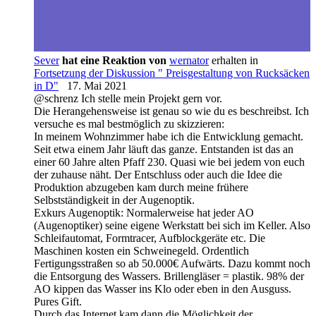
Sever
hat eine Reaktion von
wernator
erhalten in
Fortsetzung der Diskussion " Preisgestaltung von Rucksäcken
in D"
17. Mai 2021
@schrenz Ich stelle mein Projekt gern vor.
Die Herangehensweise ist genau so wie du es beschreibst. Ich
versuche es mal bestmöglich zu skizzieren:
In meinem Wohnzimmer habe ich die Entwicklung gemacht.
Seit etwa einem Jahr läuft das ganze. Entstanden ist das an
einer 60 Jahre alten Pfaff 230. Quasi wie bei jedem von euch
der zuhause näht. Der Entschluss oder auch die Idee die
Produktion abzugeben kam durch meine frühere
Selbstständigkeit in der Augenoptik.
Exkurs Augenoptik: Normalerweise hat jeder AO
(Augenoptiker) seine eigene Werkstatt bei sich im Keller. Also
Schleifautomat, Formtracer, Aufblockgeräte etc. Die
Maschinen kosten ein Schweinegeld. Ordentlich
Fertigungsstraßen so ab 50.000€ Aufwärts. Dazu kommt noch
die Entsorgung des Wassers. Brillengläser = plastik. 98% der
AO kippen das Wasser ins Klo oder eben in den Ausguss.
Pures Gift.
Durch das Internet kam dann die Möglichkeit der