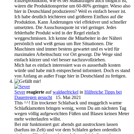
Einzelproduktion, wie es bei Maßanzügen auch möglich ist,
wären die Produktionspreise um 60-80% geringer. Wieso also
hier in Deutschland produzieren? Weil es einfach besser ist.
Ich habe deutlich leichteren und größeren Einfluss auf die
Produktion. Kann Änderungen viel effektiver und schneller
umsetzten. Die Ausschussquote ist viel geringer. Jedes
fehlerhafte Produkt wird in der Regel einfach
weggeschmissen. Ich kenne die Mitarbeiter in der Nährei
persönlich und weiß genau um Ihre Situationen. Die
Maschinen sind immer bestens gewartet und es wird für
maximalen Arbeitsschutz vor Ort gesorgt. Die Wege sind
einfach kürzer und viel besser nachzuvollziehen.
Mich hat es einfach interessiert was es ausserhalb kosten
würde und habe mich entsprechend informiert. Doch es stand
von Anfang an außer Frage hier in Deutschland zu fertigen.
Sever
reagierte
auf
waldgefrickel
in
Hilfreiche Tipps bei
Dauerregen gesucht
15. Mai 2021
This ^^! Ein trockener Schlafsack und muggelich warme
Schlafklamotten bringen wenig, wenn Du am nächsten Tag
wegen völlig aufgeweichten Füßen und Blasen keinen Meter
mehr weiterlaufen willst.
Bei mir funktioniert gut: abends gut austrocknen lassen
(barfuss im Zelt) und vor dem Schlafen gehen ordentlich