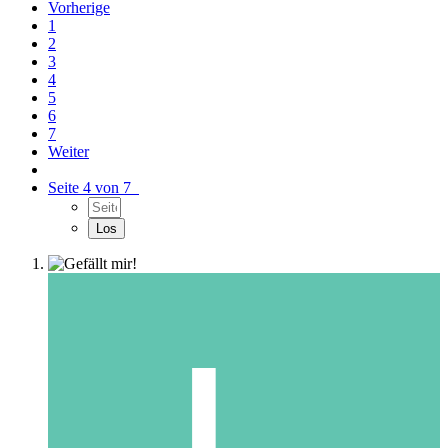
Vorherige
1
2
3
4
5
6
7
Weiter
Seite 4 von 7