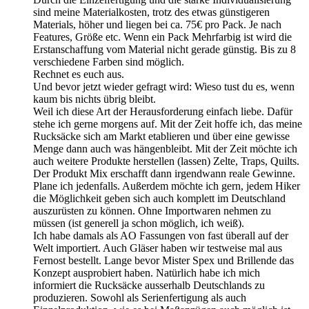
sind meine Materialkosten, trotz des etwas günstigeren
Materials, höher und liegen bei ca. 75€ pro Pack. Je nach
Features, Größe etc. Wenn ein Pack Mehrfarbig ist wird die
Erstanschaffung vom Material nicht gerade günstig. Bis zu 8
verschiedene Farben sind möglich.
Rechnet es euch aus.
Und bevor jetzt wieder gefragt wird: Wieso tust du es, wenn
kaum bis nichts übrig bleibt.
Weil ich diese Art der Herausforderung einfach liebe. Dafür
stehe ich gerne morgens auf. Mit der Zeit hoffe ich, das meine
Rucksäcke sich am Markt etablieren und über eine gewisse
Menge dann auch was hängenbleibt. Mit der Zeit möchte ich
auch weitere Produkte herstellen (lassen) Zelte, Traps, Quilts.
Der Produkt Mix erschafft dann irgendwann reale Gewinne.
Plane ich jedenfalls. Außerdem möchte ich gern, jedem Hiker
die Möglichkeit geben sich auch komplett im Deutschland
auszurüsten zu können. Ohne Importwaren nehmen zu
müssen (ist generell ja schon möglich, ich weiß).
Ich habe damals als AO Fassungen von fast überall auf der
Welt importiert. Auch Gläser haben wir testweise mal aus
Fernost bestellt. Lange bevor Mister Spex und Brillende das
Konzept ausprobiert haben. Natürlich habe ich mich
informiert die Rucksäcke ausserhalb Deutschlands zu
produzieren. Sowohl als Serienfertigung als auch