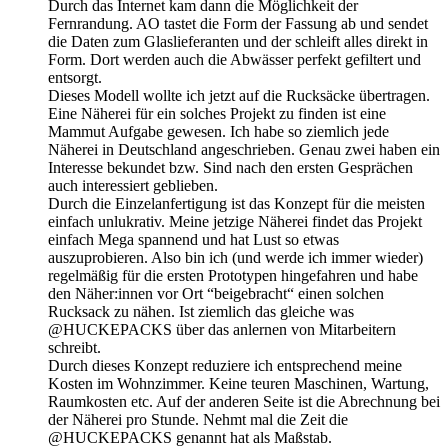
Durch das Internet kam dann die Möglichkeit der
Fernrandung. AO tastet die Form der Fassung ab und sendet
die Daten zum Glaslieferanten und der schleift alles direkt in
Form. Dort werden auch die Abwässer perfekt gefiltert und
entsorgt.
Dieses Modell wollte ich jetzt auf die Rucksäcke übertragen.
Eine Näherei für ein solches Projekt zu finden ist eine
Mammut Aufgabe gewesen. Ich habe so ziemlich jede
Näherei in Deutschland angeschrieben. Genau zwei haben ein
Interesse bekundet bzw. Sind nach den ersten Gesprächen
auch interessiert geblieben.
Durch die Einzelanfertigung ist das Konzept für die meisten
einfach unlukrativ. Meine jetzige Näherei findet das Projekt
einfach Mega spannend und hat Lust so etwas
auszuprobieren. Also bin ich (und werde ich immer wieder)
regelmäßig für die ersten Prototypen hingefahren und habe
den Näher:innen vor Ort “beigebracht“ einen solchen
Rucksack zu nähen. Ist ziemlich das gleiche was
@HUCKEPACKS über das anlernen von Mitarbeitern
schreibt.
Durch dieses Konzept reduziere ich entsprechend meine
Kosten im Wohnzimmer. Keine teuren Maschinen, Wartung,
Raumkosten etc. Auf der anderen Seite ist die Abrechnung bei
der Näherei pro Stunde. Nehmt mal die Zeit die
@HUCKEPACKS genannt hat als Maßstab.