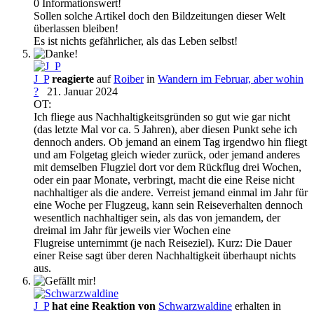
0 Informationswert!
Sollen solche Artikel doch den Bildzeitungen dieser Welt
überlassen bleiben!
Es ist nichts gefährlicher, als das Leben selbst!
J_P
reagierte
auf
Roiber
in
Wandern im Februar, aber wohin
?
21. Januar 2024
OT:
Ich fliege aus Nachhaltigkeitsgründen so gut wie gar nicht
(das letzte Mal vor ca. 5 Jahren), aber diesen Punkt sehe ich
dennoch anders. Ob jemand an einem Tag irgendwo hin fliegt
und am Folgetag gleich wieder zurück, oder jemand anderes
mit demselben Flugziel dort vor dem Rückflug drei Wochen,
oder ein paar Monate, verbringt, macht die eine Reise nicht
nachhaltiger als die andere. Verreist jemand einmal im Jahr für
eine Woche per Flugzeug, kann sein Reiseverhalten dennoch
wesentlich nachhaltiger sein, als das von jemandem, der
dreimal im Jahr für jeweils vier Wochen eine
Flugreise unternimmt (je nach Reiseziel). Kurz: Die Dauer
einer Reise sagt über deren Nachhaltigkeit überhaupt nichts
aus.
J_P
hat eine Reaktion von
Schwarzwaldine
erhalten in