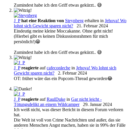
Zumindest habe ich den Griff etwas gekürzt.. 😅
J_P
hat eine Reaktion von
Steynberg
erhalten in
Jehova! Wo
lohnt sich Gewicht sparen nicht?
21. Februar 2024
Eindeutig meine kleine Moccakanne. Ohne geht nicht!
(Hierbei gibt es keinen Diskussionsrahmen für mich
persönlich!)😁
Zumindest habe ich den Griff etwas gekürzt.. 😅
J_P
reagierte
auf
cafeconleche
in
Jehova! Wo lohnt sich
Gewicht sparen nicht?
2. Februar 2024
OT: früher wäre das ein Popcorn-Thread geworden😂
J_P
reagierte
auf
RaulDuke
in
Gar nicht leicht -
Tötungsdelikt an einem Wildcamper
29. Januar 2024
Ich weiß nicht, was dieser Bericht in diesem Forum verloren
hat.
Die Welt ist voll von Crime Nachrichten und außer, das sie
anderen Menschen Angst machen, haben sie in 99% der Fälle