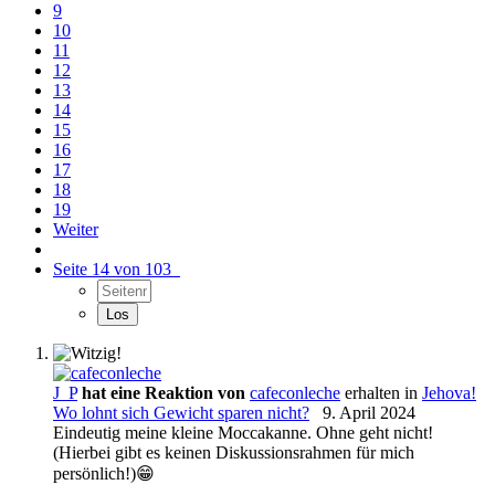
9
10
11
12
13
14
15
16
17
18
19
Weiter
Seite 14 von 103
J_P
hat eine Reaktion von
cafeconleche
erhalten in
Jehova!
Wo lohnt sich Gewicht sparen nicht?
9. April 2024
Eindeutig meine kleine Moccakanne. Ohne geht nicht!
(Hierbei gibt es keinen Diskussionsrahmen für mich
persönlich!)😁