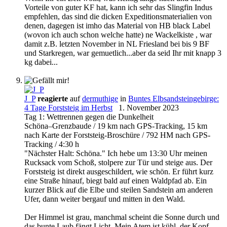
Vorteile von guter KF hat, kann ich sehr das Slingfin Indus
empfehlen, das sind die dicken Expeditionsmaterialien von
denen, dagegen ist imho das Material von HB black Label
(wovon ich auch schon welche hatte) ne Wackelkiste , war
damit z.B. letzten November in NL Friesland bei bis 9 BF
und Starkregen, war gemuetlich...aber da seid Ihr mit knapp 3
kg dabei...
J_P
reagierte
auf
dermuthige
in
Buntes Elbsandsteingebirge:
4 Tage Forststeig im Herbst
1. November 2023
Tag 1: Wettrennen gegen die Dunkelheit
Schöna–Grenzbaude / 19 km nach GPS-Tracking, 15 km
nach Karte der Forststeig-Broschüre / 792 HM nach GPS-
Tracking / 4:30 h
"Nächster Halt: Schöna." Ich hebe um 13:30 Uhr meinen
Rucksack vom Schoß, stolpere zur Tür und steige aus. Der
Forststeig ist direkt ausgeschildert, wie schön. Er führt kurz
eine Straße hinauf, biegt bald auf einen Waldpfad ab. Ein
kurzer Blick auf die Elbe und steilen Sandstein am anderen
Ufer, dann weiter bergauf und mitten in den Wald.
Der Himmel ist grau, manchmal scheint die Sonne durch und
das bunte Laub fängt Licht. Mein Atem ist kühl, der Kopf