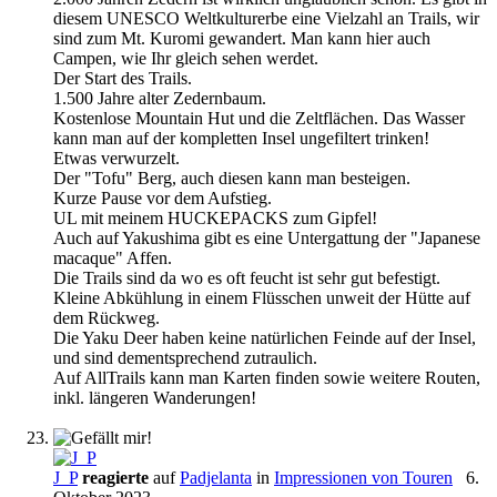
diesem UNESCO Weltkulturerbe eine Vielzahl an Trails, wir
sind zum Mt. Kuromi gewandert. Man kann hier auch
Campen, wie Ihr gleich sehen werdet.
Der Start des Trails.
1.500 Jahre alter Zedernbaum.
Kostenlose Mountain Hut und die Zeltflächen. Das Wasser
kann man auf der kompletten Insel ungefiltert trinken!
Etwas verwurzelt.
Der "Tofu" Berg, auch diesen kann man besteigen.
Kurze Pause vor dem Aufstieg.
UL mit meinem HUCKEPACKS zum Gipfel!
Auch auf Yakushima gibt es eine Untergattung der "Japanese
macaque" Affen.
Die Trails sind da wo es oft feucht ist sehr gut befestigt.
Kleine Abkühlung in einem Flüsschen unweit der Hütte auf
dem Rückweg.
Die Yaku Deer haben keine natürlichen Feinde auf der Insel,
und sind dementsprechend zutraulich.
Auf AllTrails kann man Karten finden sowie weitere Routen,
inkl. längeren Wanderungen!
J_P
reagierte
auf
Padjelanta
in
Impressionen von Touren
6.