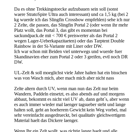
Da es ohne Trekkingstoecke aufzubauen sein soll (sonst
waere StratoSpire Ultra auch interessant) und ca 1,5 kg (bei 2
kg wuerde ich das Slingfin Crossbow empfehlen) sehe ich nur
2 Zelte, die passen, das Slingfin Portal 2 (oder wenn ihr mehr
Platz wollt, das Portal 3, das gibt es momentan bei
sackundpack.de mit < 700 € preiswerter als das Portal 2
wegen Lager-Ueberkapazitaeten) oder das Tarptent Double
Rainbow in der Si-Variante mit Liner oder DW.
Ich war schon mit Beiden viel unterwegs und wuerde fuer
Skandinavien eher zum Portal 2 oder 3 greifen, evtl noch DR
DW.
UL-Zelt & soll moeglichst viele Jahre halten hat ein bisschen
was von Wasch mich, aber mach mich aber nicht nass
Zelte altern durch UV, wenn man nun das Zelt nur beim
Wandern, Paddeln einsetzt, es also abends auf und morgens
abbaut, bekommt es nicht viel UV ab, dann geht´s, aber wenn
es auch immer wieder mal laenger tagsueber steht und lange
halten soll, geht an hoeherem Gewicht kein Weg vorbei, mal
sehr vereinfacht ausgedrueckt, bei qualitativ gleichwertigem
Material haelt das Dickere laenger.
Wenn Ihr ein Zelt wollt, was richtig lange haelt und alle