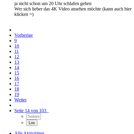
ja nicht schon um 20 Uhr schlafen gehen
Wer sich lieber das 4K Video ansehen möchte (kann auch hier
klicken =)
Vorherige
9
10
11
12
13
14
15
16
17
18
19
Weiter
Seite 14 von 103
Alle Aktivitäten