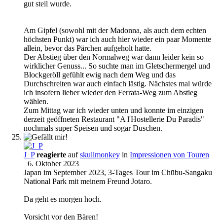
gut steil wurde.
Am Gipfel (sowohl mit der Madonna, als auch dem echten
höchsten Punkt) war ich auch hier wieder ein paar Momente
allein, bevor das Pärchen aufgeholt hatte.
Der Abstieg über den Normalweg war dann leider kein so
wirklicher Genuss... So suchte man im Gletschermergel und
Blockgeröll gefühlt ewig nach dem Weg und das
Durchschreiten war auch einfach lästig. Nächstes mal würde
ich insofern lieber wieder den Ferrata-Weg zum Abstieg
wählen.
Zum Mittag war ich wieder unten und konnte im einzigen
derzeit geöffneten Restaurant "A l'Hostellerie Du Paradis"
nochmals super Speisen und sogar Duschen.
J_P
reagierte
auf
skullmonkey
in
Impressionen von Touren
6. Oktober 2023
Japan im September 2023, 3-Tages Tour im Chūbu-Sangaku
National Park mit meinem Freund Jotaro.
Da geht es morgen hoch.
Vorsicht vor den Bären!