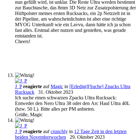
nun gefüllt wird, ist unklar. Die Reste Ultra werden bestimmt
zur Bauchtasche, das 8mm 3D Netz zur Zusatzpolsterung der
Hüftpolster meines ersten Rucksacks, ein 2p Netzzelt ist in
der Pipeline, am wahrscheinlichsten ist aber eine richtige
MYOG Unterkunft wie ein Lavvu, dann hätte ich ja schon
fast alles. Erstmal aber nutzen und genießen, was gerade
entstanden ist.
Cheers!
J_P
reagierte
auf
Magic
in
[Erledigt][Suche] Zpacks Ultra
Rucksack
31. Oktober 2023
Ich suche einen schwarzen Zpacks Ultra Rucksack:
Entweder den Nero Ultra 38 oder den Arc Haul Ultra 40L
(bzw. 50 L). Bitte alles per PM anbieten.
Grüße, Magic
J_P
reagierte
auf
crunchly
in
12 Tage Zeit in den letzten
beiden Novemberwochen
29. Oktober 2023