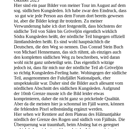
Oktober 2023
Hier sind ein paar Bilder von meiner Tour im August auf dem
sog. südlichen Kungsleden. Ich habe zwar den Eindruck, dass
so gut wie jede Person aus dem Forum dort bereits gewesen
ist, aber die Bilder kriegt ihr trotzdem. Zu meiner
Verwunderung habe ich dort festgestellt, dass höchstens der
südliche Teil von Sälen bis Gröveljön eigentlich wirklich
Södra Kungsleden heißt, der nördliche Teil hingegen offiziell
Jämtlandsleden heißt. Es sind wohl hauptsächlich die
Deutschen, die den Weg so nennen. Das Conrad Stein Buch
von Michael Hennemann, das sich rühmt, als einziges auch
den kompletten südlichen Weg zu beschreiben, wird daran
wohl nicht ganz unbeteiligt sein. Das eigentlich witzige
jedoch ist, dass für mich nur der nördliche Teil ab Gröveljön
so richtig Kungsleden-Feeling hatte. Wohingegen der südliche
Teil, ausgenommen der Fulufjället Nationalpark, eher
unspektakulär war. Daher sind die Bilder auch allesamt vom
nördlichen Abschnitt des südlichen Kungsleden. Aufgrund
der 10mb Grenze musste ich die Bild leider etwas
komprimieren, daher die nicht ganz so prickelnde Qualität.
Aber da die meisten hier ja schonmal im Fjäll waren, können
die fehlenden Pixel selbstständig ergänzt werden.
Hier sehen wir Rentiere auf dem Plateau des Hålmantjahke
nördlich der Grenze des Rogen und südlich von Fjällnäs. Die
Überquerung war traumhaft, beim Abstieg hat es geregnet