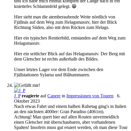
und ich habe mich einmal komplett der Länge nach in ein
knietiefes Schlammfeld gelegt. 😁
Hier sieht man die atemberaubende Weite nördlich von
Fjällnäs auf dem Weg zum Helagsmassiv, hier der Blick
Richtung Süden, also mit dem Rücken zum Helags.
Hier ein typisches Rentierbild, entstanden auf dem Weg zum
Helagsmassiv.
Hier ein seitlicher Blick auf das Helagsmassiv. Der Berg mit
dem Gletscher ist rechts außerhalb des Bildes.
Unser letztes Lager vor dem Ende zwischen den
Fjällstationen Sylarna und Blåhammaren.
J_P
reagierte
auf
Capere
in
Impressionen von Touren
6.
Oktober 2023
Nach etwas Fahrt und einem halben Ruhetag ging's in Italien
an den nächsten 4000er: Gran Paradiso (4061m).
Achtung! Man quert hier auf allen Routen unvermeidlich
einen Gletscher mit überschaubaren, aber vorhandenen
Spalten! Insofern muss gut eruiert werden, ob man diese Tour