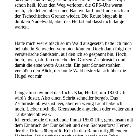
schon heiß. Kurz den Weg verloren, die GPS-Uhr warnt
mich, ich klettere über einen Bachverlauf und finde mich an
der Tschechischen Grenze wieder. Die Route biegt ab in
dunklen Nadelwald, aber das Herbstlaub lässt nicht lange
warten.
Hätte mich wer einfach so im Wald ausgesetzt, hätte ich mich
beinahe in Schweden vermuten können. Doch dann folgt der
verräterische Sandstein, auf den ich so gespannt bin. Hoch,
hoch, hoch, oh! Ich erreiche den Großen Zschirnstein und
damit die erste weite Aussicht. Ein paar Sonnenstrahlen
versüßen den Blick, der bunte Wald erstreckt sich über die
Hügel vor mir.
Langsam schwindet das Licht. Klar, Herbst, um 18:00 Uhr
wird’s duster. Also einen Schritt schneller bergab. Das
Zschirnsteinbiwak ist leer, aber ein wenig Licht habe ich
noch. Lieber noch die Grenzbaude angucken oder weiter zum
Taubenteichbiwak.
Ich erreiche die Grenzbaude Punkt 18:00 Uhr, gemeinsam mit
dem Einbruch der Dunkelheit und dem Sachsenforst-Herren,
der die Tickets überprüft. Rein in den Raum mit glühendem