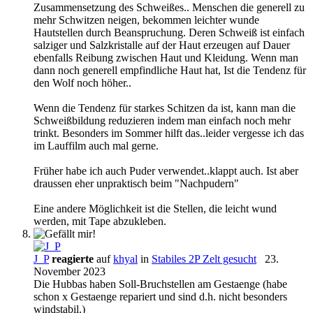
Zusammensetzung des Schweißes.. Menschen die generell zu
mehr Schwitzen neigen, bekommen leichter wunde
Hautstellen durch Beanspruchung. Deren Schweiß ist einfach
salziger und Salzkristalle auf der Haut erzeugen auf Dauer
ebenfalls Reibung zwischen Haut und Kleidung. Wenn man
dann noch generell empfindliche Haut hat, Ist die Tendenz für
den Wolf noch höher..
Wenn die Tendenz für starkes Schitzen da ist, kann man die
Schweißbildung reduzieren indem man einfach noch mehr
trinkt. Besonders im Sommer hilft das..leider vergesse ich das
im Lauffilm auch mal gerne.
Früher habe ich auch Puder verwendet..klappt auch. Ist aber
draussen eher unpraktisch beim "Nachpudern"
Eine andere Möglichkeit ist die Stellen, die leicht wund
werden, mit Tape abzukleben.
J_P
reagierte
auf
khyal
in
Stabiles 2P Zelt gesucht
23.
November 2023
Die Hubbas haben Soll-Bruchstellen am Gestaenge (habe
schon x Gestaenge repariert und sind d.h. nicht besonders
windstabil.)