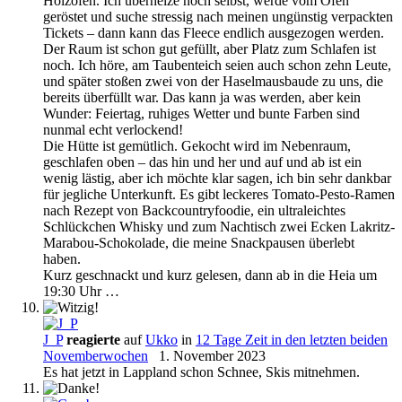
Holzofen. Ich überheize noch selbst, werde vom Ofen
geröstet und suche stressig nach meinen ungünstig verpackten
Tickets – dann kann das Fleece endlich ausgezogen werden.
Der Raum ist schon gut gefüllt, aber Platz zum Schlafen ist
noch. Ich höre, am Taubenteich seien auch schon zehn Leute,
und später stoßen zwei von der Haselmausbaude zu uns, die
bereits überfüllt war. Das kann ja was werden, aber kein
Wunder: Feiertag, ruhiges Wetter und bunte Farben sind
nunmal echt verlockend!
Die Hütte ist gemütlich. Gekocht wird im Nebenraum,
geschlafen oben – das hin und her und auf und ab ist ein
wenig lästig, aber ich möchte klar sagen, ich bin sehr dankbar
für jegliche Unterkunft. Es gibt leckeres Tomato-Pesto-Ramen
nach Rezept von Backcountryfoodie, ein ultraleichtes
Schlückchen Whisky und zum Nachtisch zwei Ecken Lakritz-
Marabou-Schokolade, die meine Snackpausen überlebt
haben.
Kurz geschnackt und kurz gelesen, dann ab in die Heia um
19:30 Uhr …
J_P
reagierte
auf
Ukko
in
12 Tage Zeit in den letzten beiden
Novemberwochen
1. November 2023
Es hat jetzt in Lappland schon Schnee, Skis mitnehmen.