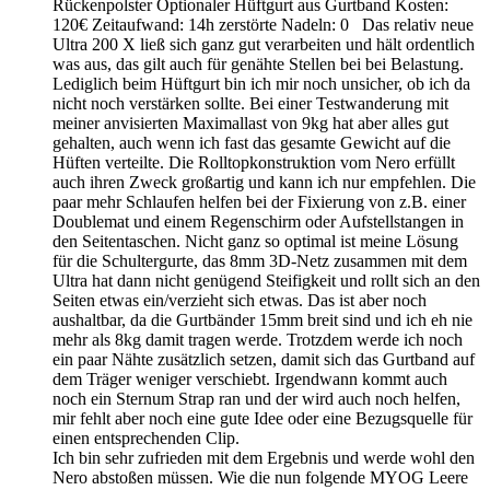
Rückenpolster Optionaler Hüftgurt aus Gurtband Kosten:
120€ Zeitaufwand: 14h zerstörte Nadeln: 0 Das relativ neue
Ultra 200 X ließ sich ganz gut verarbeiten und hält ordentlich
was aus, das gilt auch für genähte Stellen bei bei Belastung.
Lediglich beim Hüftgurt bin ich mir noch unsicher, ob ich da
nicht noch verstärken sollte. Bei einer Testwanderung mit
meiner anvisierten Maximallast von 9kg hat aber alles gut
gehalten, auch wenn ich fast das gesamte Gewicht auf die
Hüften verteilte. Die Rolltopkonstruktion vom Nero erfüllt
auch ihren Zweck großartig und kann ich nur empfehlen. Die
paar mehr Schlaufen helfen bei der Fixierung von z.B. einer
Doublemat und einem Regenschirm oder Aufstellstangen in
den Seitentaschen. Nicht ganz so optimal ist meine Lösung
für die Schultergurte, das 8mm 3D-Netz zusammen mit dem
Ultra hat dann nicht genügend Steifigkeit und rollt sich an den
Seiten etwas ein/verzieht sich etwas. Das ist aber noch
aushaltbar, da die Gurtbänder 15mm breit sind und ich eh nie
mehr als 8kg damit tragen werde. Trotzdem werde ich noch
ein paar Nähte zusätzlich setzen, damit sich das Gurtband auf
dem Träger weniger verschiebt. Irgendwann kommt auch
noch ein Sternum Strap ran und der wird auch noch helfen,
mir fehlt aber noch eine gute Idee oder eine Bezugsquelle für
einen entsprechenden Clip.
Ich bin sehr zufrieden mit dem Ergebnis und werde wohl den
Nero abstoßen müssen. Wie die nun folgende MYOG Leere