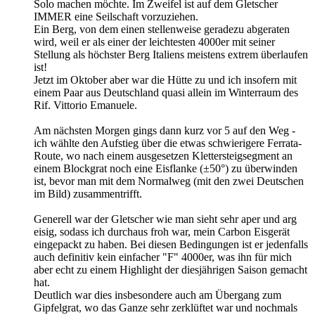
Solo machen möchte. Im Zweifel ist auf dem Gletscher
IMMER eine Seilschaft vorzuziehen.
Ein Berg, von dem einen stellenweise geradezu abgeraten
wird, weil er als einer der leichtesten 4000er mit seiner
Stellung als höchster Berg Italiens meistens extrem überlaufen
ist!
Jetzt im Oktober aber war die Hütte zu und ich insofern mit
einem Paar aus Deutschland quasi allein im Winterraum des
Rif. Vittorio Emanuele.
Am nächsten Morgen gings dann kurz vor 5 auf den Weg -
ich wählte den Aufstieg über die etwas schwierigere Ferrata-
Route, wo nach einem ausgesetzen Klettersteigsegment an
einem Blockgrat noch eine Eisflanke (±50°) zu überwinden
ist, bevor man mit dem Normalweg (mit den zwei Deutschen
im Bild) zusammentrifft.
Generell war der Gletscher wie man sieht sehr aper und arg
eisig, sodass ich durchaus froh war, mein Carbon Eisgerät
eingepackt zu haben. Bei diesen Bedingungen ist er jedenfalls
auch definitiv kein einfacher "F" 4000er, was ihn für mich
aber echt zu einem Highlight der diesjährigen Saison gemacht
hat.
Deutlich war dies insbesondere auch am Übergang zum
Gipfelgrat, wo das Ganze sehr zerklüftet war und nochmals