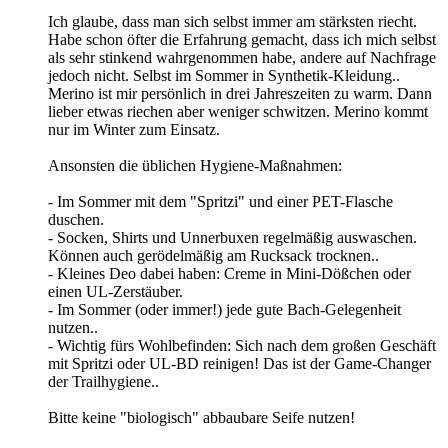
Ich glaube, dass man sich selbst immer am stärksten riecht.
Habe schon öfter die Erfahrung gemacht, dass ich mich selbst
als sehr stinkend wahrgenommen habe, andere auf Nachfrage
jedoch nicht. Selbst im Sommer in Synthetik-Kleidung..
Merino ist mir persönlich in drei Jahreszeiten zu warm. Dann
lieber etwas riechen aber weniger schwitzen. Merino kommt
nur im Winter zum Einsatz.
Ansonsten die üblichen Hygiene-Maßnahmen:
- Im Sommer mit dem "Spritzi" und einer PET-Flasche
duschen.
- Socken, Shirts und Unnerbuxen regelmäßig auswaschen.
Können auch gerödelmäßig am Rucksack trocknen..
- Kleines Deo dabei haben: Creme in Mini-Dößchen oder
einen UL-Zerstäuber.
- Im Sommer (oder immer!) jede gute Bach-Gelegenheit
nutzen..
- Wichtig fürs Wohlbefinden: Sich nach dem großen Geschäft
mit Spritzi oder UL-BD reinigen! Das ist der Game-Changer
der Trailhygiene..
Bitte keine "biologisch" abbaubare Seife nutzen!