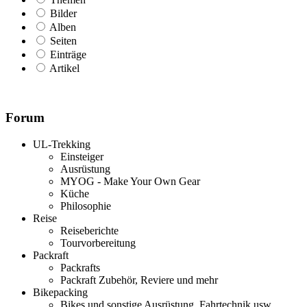
Bilder
Alben
Seiten
Einträge
Artikel
Forum
UL-Trekking
Einsteiger
Ausrüstung
MYOG - Make Your Own Gear
Küche
Philosophie
Reise
Reiseberichte
Tourvorbereitung
Packraft
Packrafts
Packraft Zubehör, Reviere und mehr
Bikepacking
Bikes und sonstige Ausrüstung, Fahrtechnik usw.