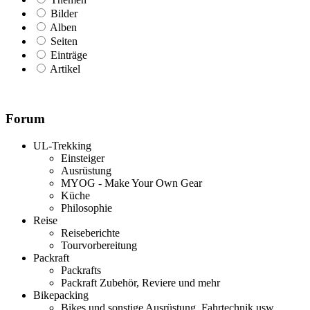
Bilder
Alben
Seiten
Einträge
Artikel
Forum
UL-Trekking
Einsteiger
Ausrüstung
MYOG - Make Your Own Gear
Küche
Philosophie
Reise
Reiseberichte
Tourvorbereitung
Packraft
Packrafts
Packraft Zubehör, Reviere und mehr
Bikepacking
Bikes und sonstige Ausrüstung, Fahrtechnik usw.