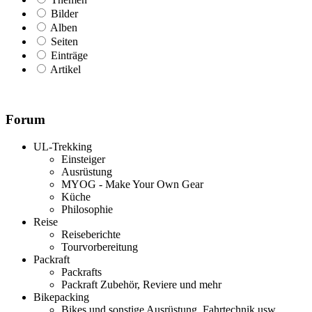
Bilder
Alben
Seiten
Einträge
Artikel
Forum
UL-Trekking
Einsteiger
Ausrüstung
MYOG - Make Your Own Gear
Küche
Philosophie
Reise
Reiseberichte
Tourvorbereitung
Packraft
Packrafts
Packraft Zubehör, Reviere und mehr
Bikepacking
Bikes und sonstige Ausrüstung, Fahrtechnik usw.