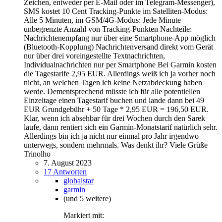
Zeichen, entweder per E-Mail oder im Telegram-Messenger),
SMS kostet 10 Cent Tracking-Punkte im Satelliten-Modus:
Alle 5 Minuten, im GSM/4G-Modus: Jede Minute
unbegrenzte Anzahl von Tracking-Punkten Nachteile:
Nachrichtenempfang nur über eine Smartphone-App möglich
(Bluetooth-Kopplung) Nachrichtenversand direkt vom Gerät
nur über drei voreingestellte Textnachrichten,
Individualnachrichten nur per Smartphone Bei Garmin kosten
die Tagestarife 2,95 EUR. Allerdings weiß ich ja vorher noch
nicht, an welchen Tagen ich keine Netzabdeckung haben
werde. Dementsprechend müsste ich für alle potentiellen
Einzeltage einen Tagestarif buchen und lande dann bei 49
EUR Grundgebühr + 50 Tage * 2,95 EUR = 196,50 EUR.
Klar, wenn ich absehbar für drei Wochen durch den Sarek
laufe, dann rentiert sich ein Garmin-Monatstarif natürlich sehr.
Allerdings bin ich ja nicht nur einmal pro Jahr irgendwo
unterwegs, sondern mehrmals. Was denkt ihr? Viele Grüße
Trinolho
7. August 2023
17 Antworten
globalstar
garmin
(und 5 weitere)
Markiert mit: