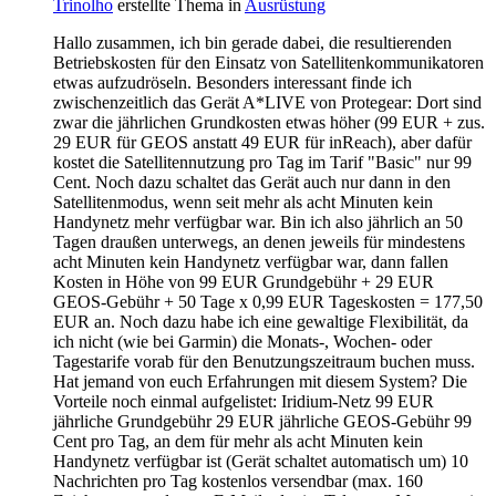
Trinolho
erstellte Thema in
Ausrüstung
Hallo zusammen, ich bin gerade dabei, die resultierenden
Betriebskosten für den Einsatz von Satellitenkommunikatoren
etwas aufzudröseln. Besonders interessant finde ich
zwischenzeitlich das Gerät A*LIVE von Protegear: Dort sind
zwar die jährlichen Grundkosten etwas höher (99 EUR + zus.
29 EUR für GEOS anstatt 49 EUR für inReach), aber dafür
kostet die Satellitennutzung pro Tag im Tarif "Basic" nur 99
Cent. Noch dazu schaltet das Gerät auch nur dann in den
Satellitenmodus, wenn seit mehr als acht Minuten kein
Handynetz mehr verfügbar war. Bin ich also jährlich an 50
Tagen draußen unterwegs, an denen jeweils für mindestens
acht Minuten kein Handynetz verfügbar war, dann fallen
Kosten in Höhe von 99 EUR Grundgebühr + 29 EUR
GEOS-Gebühr + 50 Tage x 0,99 EUR Tageskosten = 177,50
EUR an. Noch dazu habe ich eine gewaltige Flexibilität, da
ich nicht (wie bei Garmin) die Monats-, Wochen- oder
Tagestarife vorab für den Benutzungszeitraum buchen muss.
Hat jemand von euch Erfahrungen mit diesem System? Die
Vorteile noch einmal aufgelistet: Iridium-Netz 99 EUR
jährliche Grundgebühr 29 EUR jährliche GEOS-Gebühr 99
Cent pro Tag, an dem für mehr als acht Minuten kein
Handynetz verfügbar ist (Gerät schaltet automatisch um) 10
Nachrichten pro Tag kostenlos versendbar (max. 160