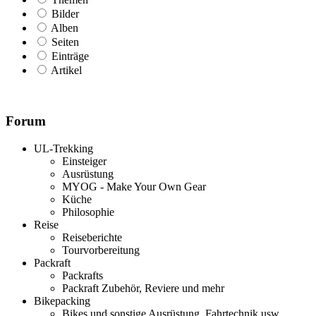
Bilder
Alben
Seiten
Einträge
Artikel
Forum
UL-Trekking
Einsteiger
Ausrüstung
MYOG - Make Your Own Gear
Küche
Philosophie
Reise
Reiseberichte
Tourvorbereitung
Packraft
Packrafts
Packraft Zubehör, Reviere und mehr
Bikepacking
Bikes und sonstige Ausrüstung, Fahrtechnik usw.