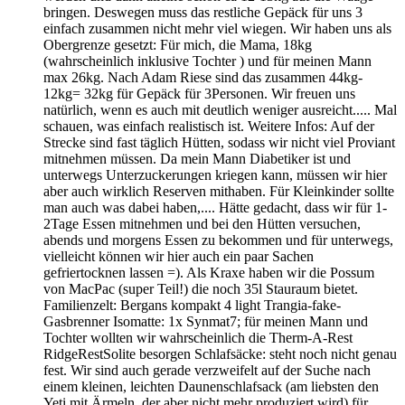
bringen. Deswegen muss das restliche Gepäck für uns 3
einfach zusammen nicht mehr viel wiegen. Wir haben uns als
Obergrenze gesetzt: Für mich, die Mama, 18kg
(wahrscheinlich inklusive Tochter ) und für meinen Mann
max 26kg. Nach Adam Riese sind das zusammen 44kg-
12kg= 32kg für Gepäck für 3Personen. Wir freuen uns
natürlich, wenn es auch mit deutlich weniger ausreicht..... Mal
schauen, was einfach realistisch ist. Weitere Infos: Auf der
Strecke sind fast täglich Hütten, sodass wir nicht viel Proviant
mitnehmen müssen. Da mein Mann Diabetiker ist und
unterwegs Unterzuckerungen kriegen kann, müssen wir hier
aber auch wirklich Reserven mithaben. Für Kleinkinder sollte
man auch was dabei haben,.... Hätte gedacht, dass wir für 1-
2Tage Essen mitnehmen und bei den Hütten versuchen,
abends und morgens Essen zu bekommen und für unterwegs,
vielleicht können wir hier auch ein paar Sachen
gefriertocknen lassen =). Als Kraxe haben wir die Possum
von MacPac (super Teil!) die noch 35l Stauraum bietet.
Familienzelt: Bergans kompakt 4 light Trangia-fake-
Gasbrenner Isomatte: 1x Synmat7; für meinen Mann und
Tochter wollten wir wahrscheinlich die Therm-A-Rest
RidgeRestSolite besorgen Schlafsäcke: steht noch nicht genau
fest. Wir sind auch gerade verzweifelt auf der Suche nach
einem kleinen, leichten Daunenschlafsack (am liebsten den
Yeti mit Ärmeln, der aber nicht mehr produziert wird) für