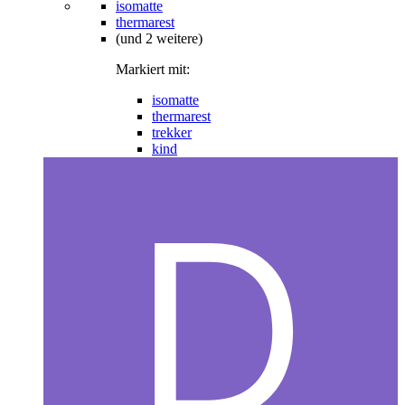
isomatte
thermarest
(und 2 weitere)
Markiert mit:
isomatte
thermarest
trekker
kind