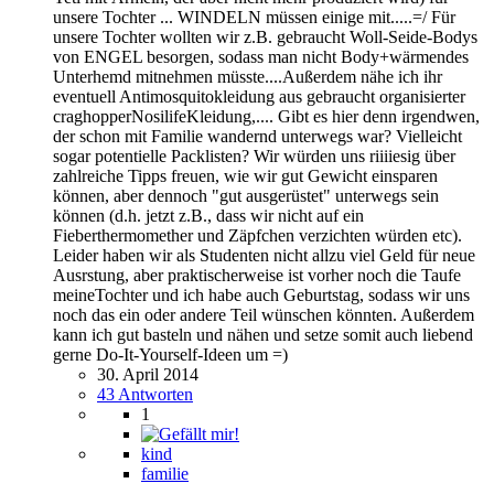
unsere Tochter ... WINDELN müssen einige mit.....=/ Für
unsere Tochter wollten wir z.B. gebraucht Woll-Seide-Bodys
von ENGEL besorgen, sodass man nicht Body+wärmendes
Unterhemd mitnehmen müsste....Außerdem nähe ich ihr
eventuell Antimosquitokleidung aus gebraucht organisierter
craghopperNosilifeKleidung,.... Gibt es hier denn irgendwen,
der schon mit Familie wandernd unterwegs war? Vielleicht
sogar potentielle Packlisten? Wir würden uns riiiiesig über
zahlreiche Tipps freuen, wie wir gut Gewicht einsparen
können, aber dennoch "gut ausgerüstet" unterwegs sein
können (d.h. jetzt z.B., dass wir nicht auf ein
Fieberthermomether und Zäpfchen verzichten würden etc).
Leider haben wir als Studenten nicht allzu viel Geld für neue
Ausrstung, aber praktischerweise ist vorher noch die Taufe
meineTochter und ich habe auch Geburtstag, sodass wir uns
noch das ein oder andere Teil wünschen könnten. Außerdem
kann ich gut basteln und nähen und setze somit auch liebend
gerne Do-It-Yourself-Ideen um =)
30. April 2014
43 Antworten
1
kind
familie