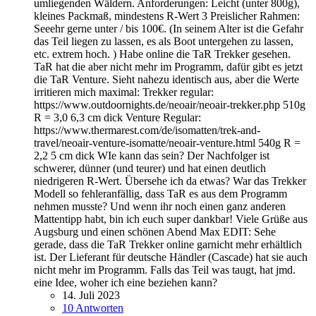
umliegenden Wäldern. Anforderungen: Leicht (unter 800g),
kleines Packmaß, mindestens R-Wert 3 Preislicher Rahmen:
Seeehr gerne unter / bis 100€. (In seinem Alter ist die Gefahr
das Teil liegen zu lassen, es als Boot untergehen zu lassen,
etc. extrem hoch. ) Habe online die TaR Trekker gesehen.
TaR hat die aber nicht mehr im Programm, dafür gibt es jetzt
die TaR Venture. Sieht nahezu identisch aus, aber die Werte
irritieren mich maximal: Trekker regular:
https://www.outdoornights.de/neoair/neoair-trekker.php 510g
R = 3,0 6,3 cm dick Venture Regular:
https://www.thermarest.com/de/isomatten/trek-and-
travel/neoair-venture-isomatte/neoair-venture.html 540g R =
2,2 5 cm dick WIe kann das sein? Der Nachfolger ist
schwerer, dünner (und teurer) und hat einen deutlich
niedrigeren R-Wert. Übersehe ich da etwas? War das Trekker
Modell so fehleranfällig, dass TaR es aus dem Programm
nehmen musste? Und wenn ihr noch einen ganz anderen
Mattentipp habt, bin ich euch super dankbar! Viele Grüße aus
Augsburg und einen schönen Abend Max EDIT: Sehe
gerade, dass die TaR Trekker online garnicht mehr erhältlich
ist. Der Lieferant für deutsche Händler (Cascade) hat sie auch
nicht mehr im Programm. Falls das Teil was taugt, hat jmd.
eine Idee, woher ich eine beziehen kann?
14. Juli 2023
10 Antworten