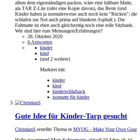
allem dem eigenständigen packen, wäre eine faltbare Matte,
ala TAR Z-Lite (oder eine Kopie davon), das Beste (und
Kinder haben ja normalerweise auch noch kein "Rücken"; die
schlafen zur Not auch prima auf blankem Asphalt ). Die
Faltmatte ist eben auch gleichzeitig noch eine tolle Sitzbank.
Wie sind hier eure Meinungen/Erfahrungen?
28. Oktober 2020
6 Antworten
kinder
kind
(und 2 weitere)
Markiert mit:
kinder
kind
kinderschlafsack
isomatte für kinder
Gute Idee für Kinder-Tarp gesucht
ChristianS
erstellte Thema in
MYOG - Make Your Own Gear
Hallo zusammen! Mein Sohnemann, aktuell 10 Jahre alt, ist