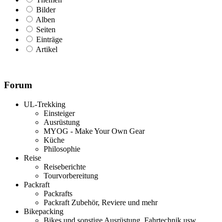
Bilder
Alben
Seiten
Einträge
Artikel
Forum
UL-Trekking
Einsteiger
Ausrüstung
MYOG - Make Your Own Gear
Küche
Philosophie
Reise
Reiseberichte
Tourvorbereitung
Packraft
Packrafts
Packraft Zubehör, Reviere und mehr
Bikepacking
Bikes und sonstige Ausrüstung, Fahrtechnik usw.