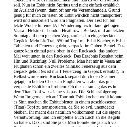
soll. Nun ist Esbit nicht Spiritus und nicht einfach erhältlich
im Ausland (wenn, dann oft nur via Versandhandel), Grund
genug für mich zu testen ob Esbit wirklich nicht transportiert
wird und aussortiert wird am Flughafen. Der Test Ich bin
letzte Woche für eine IAT Wanderung nach Irland geflogen.
Vaasa - Helsinki - London Heathrow - Belfast, und am letzten
Sonntag auf dem gleichen Weg zurück. Im eingecheckten
Gepäck: Mein LiteTrail 550 ml Topf mit Esbit Kocher, 6 Esbit
Tabletten und Feuerzeug drin, verpackt im Cuben Beutel. Das
ganze kam einmal ganz oben in den Rucksack, das andere
Mal weit unten in den Rucksack. Das Ergebnis Resultat beim
Hin und Rückflug: Null Probleme. Man hat mir in Vaasa am
Flughafen schon ein zweites MiniBic Feuerzeug aus dem
Gepäck geholt (es ist nur 1 Feuerzeug im Gepäck erlaubt!), in
Belfast wurde mein Rucksack separat durch den Scanner
gejagt, an beiden Check-In Flughäfen war aber das gut
verpackte Esbit kein Problem. Ob dies daran lag das es in
dem Titan Topf war - Je ne sais pas. Die Schlussfolgerung
Wenn Ihr gerne auch auf Tour mit Esbit kochen wollt könnte
es Sinn machen die Esbittabletten in einem geschlossenen
(Titan) Topf zu transportieren, da Sie so evtl. unentdeckt
bleiben. Ihr macht dies natürlich vollkommen auf die eigene
Verantwortung, und ich empfehle Euch Euch an die Regeln
zu halten. Dazu sind Sie ja da Man könnte Sie ja auch via