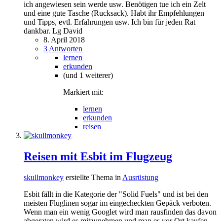
ich angewiesen sein werde usw. Benötigen tue ich ein Zelt
und eine gute Tasche (Rucksack). Habt ihr Empfehlungen
und Tipps, evtl. Erfahrungen usw. Ich bin für jeden Rat
dankbar. Lg David
8. April 2018
3 Antworten
lernen
erkunden
(und 1 weiterer)
Markiert mit:
lernen
erkunden
reisen
Reisen mit Esbit im Flugzeug
skullmonkey
erstellte Thema in
Ausrüstung
Esbit fällt in die Kategorie der "Solid Fuels" und ist bei den
meisten Fluglinen sogar im eingecheckten Gepäck verboten.
Wenn man ein wenig Googlet wird man rausfinden das davon
abgeraten wird es mitzunehmen und man es vor Ort kaufen