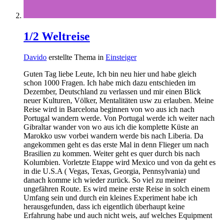
1/2 Weltreise
Davido
erstellte Thema in
Einsteiger
Guten Tag liebe Leute, Ich bin neu hier und habe gleich
schon 1000 Fragen. Ich habe mich dazu entschieden im
Dezember, Deutschland zu verlassen und mir einen Blick
neuer Kulturen, Völker, Mentalitäten usw zu erlauben. Meine
Reise wird in Barcelona beginnen von wo aus ich nach
Portugal wandern werde. Von Portugal werde ich weiter nach
Gibraltar wander von wo aus ich die komplette Küste an
Marokko usw vorbei wandern werde bis nach Liberia. Da
angekommen geht es das erste Mal in denn Flieger um nach
Brasilien zu kommen. Weiter geht es quer durch bis nach
Kolumbien. Vorletzte Etappe wird Mexico und von da geht es
in die U.S.A ( Vegas, Texas, Georgia, Pennsylvania) und
danach komme ich wieder zurück. So viel zu meiner
ungefähren Route. Es wird meine erste Reise in solch einem
Umfang sein und durch ein kleines Experiment habe ich
herausgefunden, dass ich eigentlich überhaupt keine
Erfahrung habe und auch nicht weis, auf welches Equipment