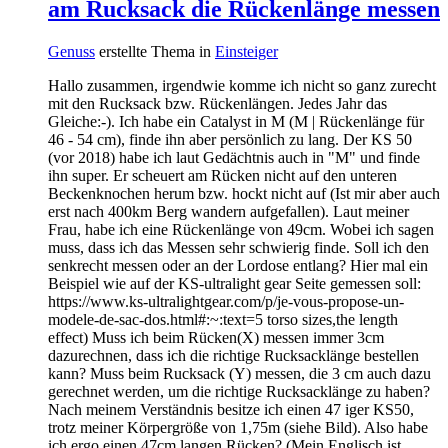
am Rucksack die Rückenlänge messen
Genuss
erstellte Thema in
Einsteiger
Hallo zusammen, irgendwie komme ich nicht so ganz zurecht
mit den Rucksack bzw. Rückenlängen. Jedes Jahr das
Gleiche:-). Ich habe ein Catalyst in M (M | Rückenlänge für
46 - 54 cm), finde ihn aber persönlich zu lang. Der KS 50
(vor 2018) habe ich laut Gedächtnis auch in "M" und finde
ihn super. Er scheuert am Rücken nicht auf den unteren
Beckenknochen herum bzw. hockt nicht auf (Ist mir aber auch
erst nach 400km Berg wandern aufgefallen). Laut meiner
Frau, habe ich eine Rückenlänge von 49cm. Wobei ich sagen
muss, dass ich das Messen sehr schwierig finde. Soll ich den
senkrecht messen oder an der Lordose entlang? Hier mal ein
Beispiel wie auf der KS-ultralight gear Seite gemessen soll:
https://www.ks-ultralightgear.com/p/je-vous-propose-un-
modele-de-sac-dos.html#:~:text=5 torso sizes,the length
effect) Muss ich beim Rücken(X) messen immer 3cm
dazurechnen, dass ich die richtige Rucksacklänge bestellen
kann? Muss beim Rucksack (Y) messen, die 3 cm auch dazu
gerechnet werden, um die richtige Rucksacklänge zu haben?
Nach meinem Verständnis besitze ich einen 47 iger KS50,
trotz meiner Körpergröße von 1,75m (siehe Bild). Also habe
ich ergo einen 47cm langen Rücken? (Mein Englisch ist