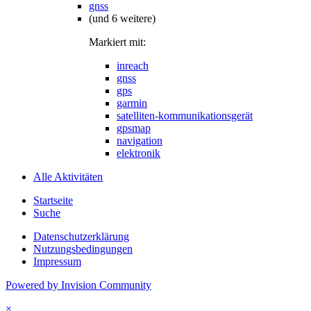
gnss
(und 6 weitere)
Markiert mit:
inreach
gnss
gps
garmin
satelliten-kommunikationsgerät
gpsmap
navigation
elektronik
Alle Aktivitäten
Startseite
Suche
Datenschutzerklärung
Nutzungsbedingungen
Impressum
Powered by Invision Community
×