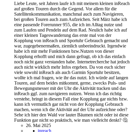
Liebe Leute, seit Jahren laufe ich mit meinem kleinen inReach
auf großen Touren durch die Gegend. Vor allem für die
Satellitenkommunikation, manchmal auch zum Navigieren,
bei großen Touren auch zum Aufzeichen. Seit März habe ich
eine passende Forerunner 955, die ich im Alltag nutze und
zum Laufen und Pendeln auf dem Rad. Neulich habe ich auf
einer kleinen Tageswanderung das erste mal von der
Kopplung von inReach und Sportuhr Gebrauch gemacht und
war, zugegebenermaßen, ziemlich unbeeindruckt. Irgendwie
habe ich mir mehr Funktionen bzw.Nutzen von dieser
Kopplung erhofft und mich dann gefragt, ob ich das einfach
noch nicht ganz verstanden habe. Internetrecherche hat jedoch
auch nicht wirklich mehr Infos ergeben. Da von euch sicher
viele sowohl inReach als auch Garmin Sportuhr besitzen,
wollte ich mal fragen, wie ihr das nutzt. Ich würde auf langen
Touren, auf dem beides mitkommt, gerne, zwecks Puls- und
Bewegungsmesser mit der Uhr die Aktivität tracken und das
inReach ggf. zum navigieren nutzen. Wenn ich das richtig
verstehe, bringt in diesem Fall eine Kopplung gar nichts bzw.
kann ich vermutlich gar nicht von der Kopplung Gebrauch
machen, wenn ich die Aktivität auf der Uhr aufzeichne oder?
Sehe ich hier den Wald vor lauter Bäumen nicht oder ist diese
Funktion gar nicht so praktisch, wie man vielleicht denkt? 🤔
26. Mai 2025
inreach