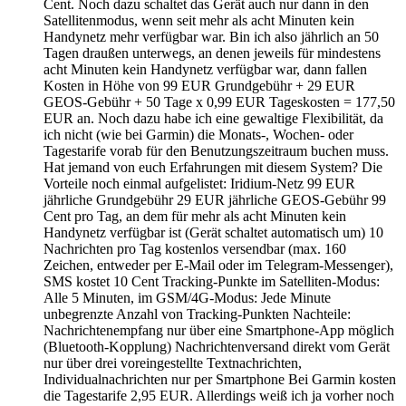
Cent. Noch dazu schaltet das Gerät auch nur dann in den
Satellitenmodus, wenn seit mehr als acht Minuten kein
Handynetz mehr verfügbar war. Bin ich also jährlich an 50
Tagen draußen unterwegs, an denen jeweils für mindestens
acht Minuten kein Handynetz verfügbar war, dann fallen
Kosten in Höhe von 99 EUR Grundgebühr + 29 EUR
GEOS-Gebühr + 50 Tage x 0,99 EUR Tageskosten = 177,50
EUR an. Noch dazu habe ich eine gewaltige Flexibilität, da
ich nicht (wie bei Garmin) die Monats-, Wochen- oder
Tagestarife vorab für den Benutzungszeitraum buchen muss.
Hat jemand von euch Erfahrungen mit diesem System? Die
Vorteile noch einmal aufgelistet: Iridium-Netz 99 EUR
jährliche Grundgebühr 29 EUR jährliche GEOS-Gebühr 99
Cent pro Tag, an dem für mehr als acht Minuten kein
Handynetz verfügbar ist (Gerät schaltet automatisch um) 10
Nachrichten pro Tag kostenlos versendbar (max. 160
Zeichen, entweder per E-Mail oder im Telegram-Messenger),
SMS kostet 10 Cent Tracking-Punkte im Satelliten-Modus:
Alle 5 Minuten, im GSM/4G-Modus: Jede Minute
unbegrenzte Anzahl von Tracking-Punkten Nachteile:
Nachrichtenempfang nur über eine Smartphone-App möglich
(Bluetooth-Kopplung) Nachrichtenversand direkt vom Gerät
nur über drei voreingestellte Textnachrichten,
Individualnachrichten nur per Smartphone Bei Garmin kosten
die Tagestarife 2,95 EUR. Allerdings weiß ich ja vorher noch