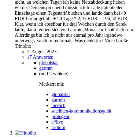
nicht, an welchen Tagen ich keine Netzabdeckung haben
werde. Dementsprechend müsste ich für alle potentiellen
Einzeltage einen Tagestarif buchen und lande dann bei 49
EUR Grundgebühr + 50 Tage * 2,95 EUR = 196,50 EUR.
Klar, wenn ich absehbar für drei Wochen durch den Sarek
laufe, dann rentiert sich ein Garmin-Monatstarif natürlich sehr.
Allerdings bin ich ja nicht nur einmal pro Jahr irgendwo
unterwegs, sondern mehrmals. Was denkt ihr? Viele Grüße
Trinolho
7. August 2023
17 Antworten
globalstar
garmin
(und 5 weitere)
Markiert mit:
globalstar
garmin
inreach
satelliten-kommunikationsgerät
protegear
a*live
iridium