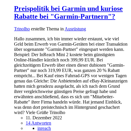
Preispolitik bei Garmin und kuriose
Rabatte bei "Garmin-Partnern"?
Trinolho
erstellte Thema in
Ausrüstung
Hallo zusammen, ich bin immer wieder erstaunt, wie viel
Geld beim Erwerb von Garmin-Geräten bei einer Transaktion
über sogenannte "Garmin-Partner" eingespart werden kann.
Beispiel: Der InReach Mini 2 kostete beim günstigsten
Online-Händler kürzlich noch 399,99 EUR. Bei
gleichzeitigem Erwerb über einen dieser dubiosen "Garmin-
Partner" nur noch 319,99 EUR, was ganzen 20 % Rabatt
entspricht... Bei Kauf eines Fahrrad-GPS vor wenigen Tagen
genau das Gleiche: Die Anbietenden auf eBay-Kleinanzeigen
hatten mich geradezu ausgelacht, als ich nach dem Grund
ihrer vergleichsweise günstigen Preise gefragt habe und
erwähnten anschließend, dass es sich um "Mitarbeiter-
Rabatte" ihrer Firma handeln würde. Hat jemand Einblick,
was denn dort preistechnisch im Hintergrund geschachert
wird? Viele Grüße Trinolho
11. Dezember 2022
14 Antworten
inreach