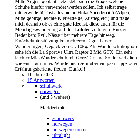
Mitte August geplant. Jetzt stellt sich die Frage, welche
Schuhe hierfür verwendet werden sollen. Ich selbst trage
mittlerweile für fast alles meine Hoka Speedgoat 5 (Alpen,
Mittelgebirge, leichte Klettersteige, Zustieg etc.) und frage
mich deshalb ob es eine gute Idee ist, diese auch für die
Mehrtageswanderung auf den Lofoten zu tragen. Einzige
Bedenken: Evtl. Nässe über mehrere Tage hinweg,
Knöchelunterstützung bei mehreren Tagen harter
Wanderungen, Gepäck von ca. 10kg. Als Wanderschuhoption
sehe ich die La Sportiva Ultra Raptor 2 Mid GTX. Ein sehr
leichter Mid-Wanderschuh mit Gore-Tex und Sohlenverhalten
wie ein Trailrunner. Würde mich sehr über ein paar Tipps oder
Erfahrungsberichte freuen! Danke!!
10. Juli 2023
15 Antworten
schuhwerk
norwegen
(und 5 weitere)
Markiert mit:
schuhwerk
norwegen
norwegen sommer
ultralight