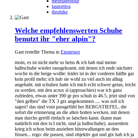
mehrtagestour
lasportiva
thruhike
Welche empfehlenswerten Schuhe
benutzt ihr "eher alpin"?
Gast erstellte Thema in
Einsteiger
moin, es ist nicht mehr so heiss & ich hab mal meine
halbschuhe wieder rausgekramt, mit denen ich ende nächster
woche in die berge wollte: leider ist in der vorderen hälfte gar
kein profil mehr; ich hab sie wohl zu viel auch im alltag
angehabt. mit schuhen hatte ich mich echt schwer getan, leicht
zu werden. mit den acrux sl (approachies) war ich ganz
zufrieden, etwas unter 390 gr pro schuh in 46.5. jetzt sind von
"den gelben" die TX 3 gtx angekommen .... was soll ich
sagen? das sind vom passgefühl her BERGSTIEFEL, die
sofort die erinnerung an die alten botten wecken, mit denen
man durchs geröll einfach so latschen kann. (kann man
natürlich mit den tx3 nicht, sind ja halbschuhe). ausserdem
krieg ich schon beim anziehen hitzewallungen an den
füssen... ergo: die passen, sind objektiv gut und gtx hab ich ja