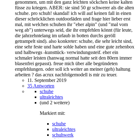
genommen, um mit den ganz leichten söckchen keine kalten
füsse zu kriegen. ABER: sie sind 50 gr schwerer als die alten
schuhe. pro schuh! skandal! ich will auf keinen fall in einen
dieser schröcklichen outdoorläden und frage hier lieber erst
mal, mit welchen schuhen ihr "eher alpin" (und "mal vom
weg ab") unterwegs seid, die ihr empfehlen könnt (für leute,
die jahrzehntelang im urlaub in botten durchs geröll
getrampelt sind). also konkreter: schuhe, die sehr leicht sind,
eine sehr feste und harte sohle haben und eine gute zehenbox
und halbwegs -kunsttück- verwindungssteif. eher ein
schmaler leisten (hanwag normal hatte seit den 80ern immer
blasenfrei gepasst). freue mich über alle begründeten
empfehlungen. oder soll ich weiter an meiner (geh) haltung
arbeiten ? das acrux nachfolgemodell is mir zu teuer.
11. September 2019
35 Antworten
schuhe
ultraleichtes
(und 2 weitere)
Markiert mit:
schuhe
ultraleichtes
schuhwerk