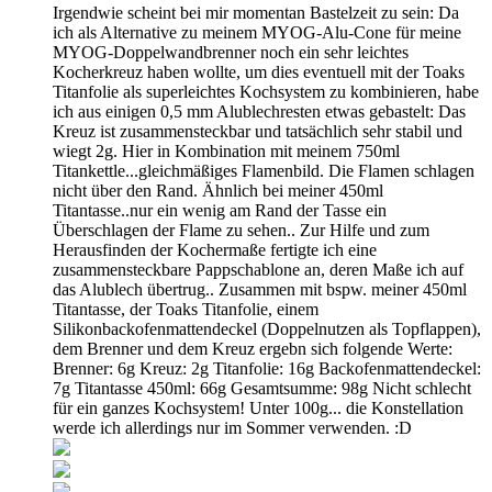
Irgendwie scheint bei mir momentan Bastelzeit zu sein: Da
ich als Alternative zu meinem MYOG-Alu-Cone für meine
MYOG-Doppelwandbrenner noch ein sehr leichtes
Kocherkreuz haben wollte, um dies eventuell mit der Toaks
Titanfolie als superleichtes Kochsystem zu kombinieren, habe
ich aus einigen 0,5 mm Alublechresten etwas gebastelt: Das
Kreuz ist zusammensteckbar und tatsächlich sehr stabil und
wiegt 2g. Hier in Kombination mit meinem 750ml
Titankettle...gleichmäßiges Flamenbild. Die Flamen schlagen
nicht über den Rand. Ähnlich bei meiner 450ml
Titantasse..nur ein wenig am Rand der Tasse ein
Überschlagen der Flame zu sehen.. Zur Hilfe und zum
Herausfinden der Kochermaße fertigte ich eine
zusammensteckbare Pappschablone an, deren Maße ich auf
das Alublech übertrug.. Zusammen mit bspw. meiner 450ml
Titantasse, der Toaks Titanfolie, einem
Silikonbackofenmattendeckel (Doppelnutzen als Topflappen),
dem Brenner und dem Kreuz ergebn sich folgende Werte:
Brenner: 6g Kreuz: 2g Titanfolie: 16g Backofenmattendeckel:
7g Titantasse 450ml: 66g Gesamtsumme: 98g Nicht schlecht
für ein ganzes Kochsystem! Unter 100g... die Konstellation
werde ich allerdings nur im Sommer verwenden. :D