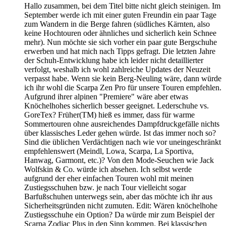
Hallo zusammen, bei dem Titel bitte nicht gleich steinigen. Im
September werde ich mit einer guten Freundin ein paar Tage
zum Wandern in die Berge fahren (südliches Kärnten, also
keine Hochtouren oder ähnliches und sicherlich kein Schnee
mehr). Nun möchte sie sich vorher ein paar gute Bergschuhe
erwerben und hat mich nach Tipps gefragt. Die letzten Jahre
der Schuh-Entwicklung habe ich leider nicht detaillierter
verfolgt, weshalb ich wohl zahlreiche Updates der Neuzeit
verpasst habe. Wenn sie kein Berg-Neuling wäre, dann würde
ich ihr wohl die Scarpa Zen Pro für unsere Touren empfehlen.
Aufgrund ihrer alpinen "Premiere" wäre aber etwas
Knöchelhohes sicherlich besser geeignet. Lederschuhe vs.
GoreTex? Früher(TM) hieß es immer, dass für warme
Sommertouren ohne ausreichendes Dampfdruckgefälle nichts
über klassisches Leder gehen würde. Ist das immer noch so?
Sind die üblichen Verdächtigen nach wie vor uneingeschränkt
empfehlenswert (Meindl, Lowa, Scarpa, La Sportiva,
Hanwag, Garmont, etc.)? Von den Mode-Seuchen wie Jack
Wolfskin & Co. würde ich absehen. Ich selbst werde
aufgrund der eher einfachen Touren wohl mit meinen
Zustiegsschuhen bzw. je nach Tour vielleicht sogar
Barfußschuhen unterwegs sein, aber das möchte ich ihr aus
Sicherheitsgründen nicht zumuten. Edit: Wären knöchelhohe
Zustiegsschuhe ein Option? Da würde mir zum Beispiel der
Scarpa Zodiac Plus in den Sinn kommen. Bei klassischen