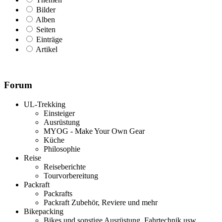
Bilder
Alben
Seiten
Einträge
Artikel
Forum
UL-Trekking
Einsteiger
Ausrüstung
MYOG - Make Your Own Gear
Küche
Philosophie
Reise
Reiseberichte
Tourvorbereitung
Packraft
Packrafts
Packraft Zubehör, Reviere und mehr
Bikepacking
Bikes und sonstige Ausrüstung, Fahrtechnik usw.