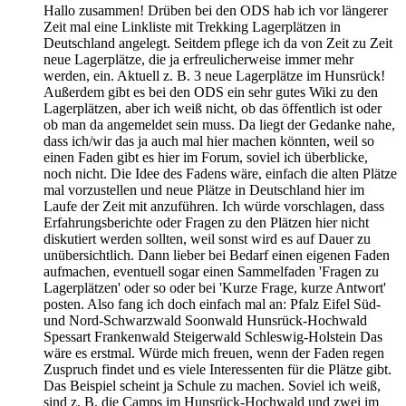
Hallo zusammen! Drüben bei den ODS hab ich vor längerer
Zeit mal eine Linkliste mit Trekking Lagerplätzen in
Deutschland angelegt. Seitdem pflege ich da von Zeit zu Zeit
neue Lagerplätze, die ja erfreulicherweise immer mehr
werden, ein. Aktuell z. B. 3 neue Lagerplätze im Hunsrück!
Außerdem gibt es bei den ODS ein sehr gutes Wiki zu den
Lagerplätzen, aber ich weiß nicht, ob das öffentlich ist oder
ob man da angemeldet sein muss. Da liegt der Gedanke nahe,
dass ich/wir das ja auch mal hier machen könnten, weil so
einen Faden gibt es hier im Forum, soviel ich überblicke,
noch nicht. Die Idee des Fadens wäre, einfach die alten Plätze
mal vorzustellen und neue Plätze in Deutschland hier im
Laufe der Zeit mit anzuführen. Ich würde vorschlagen, dass
Erfahrungsberichte oder Fragen zu den Plätzen hier nicht
diskutiert werden sollten, weil sonst wird es auf Dauer zu
unübersichtlich. Dann lieber bei Bedarf einen eigenen Faden
aufmachen, eventuell sogar einen Sammelfaden 'Fragen zu
Lagerplätzen' oder so oder bei 'Kurze Frage, kurze Antwort'
posten. Also fang ich doch einfach mal an: Pfalz Eifel Süd-
und Nord-Schwarzwald Soonwald Hunsrück-Hochwald
Spessart Frankenwald Steigerwald Schleswig-Holstein Das
wäre es erstmal. Würde mich freuen, wenn der Faden regen
Zuspruch findet und es viele Interessenten für die Plätze gibt.
Das Beispiel scheint ja Schule zu machen. Soviel ich weiß,
sind z. B. die Camps im Hunsrück-Hochwald und zwei im