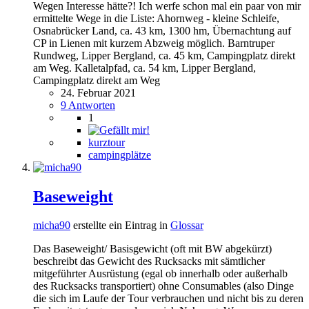
Wegen Interesse hätte?! Ich werfe schon mal ein paar von mir
ermittelte Wege in die Liste: Ahornweg - kleine Schleife,
Osnabrücker Land, ca. 43 km, 1300 hm, Übernachtung auf
CP in Lienen mit kurzem Abzweig möglich. Barntruper
Rundweg, Lipper Bergland, ca. 45 km, Campingplatz direkt
am Weg. Kalletalpfad, ca. 54 km, Lipper Bergland,
Campingplatz direkt am Weg
24. Februar 2021
9 Antworten
1
kurztour
campingplätze
Baseweight
micha90
erstellte ein Eintrag in
Glossar
Das Baseweight/ Basisgewicht (oft mit BW abgekürzt)
beschreibt das Gewicht des Rucksacks mit sämtlicher
mitgeführter Ausrüstung (egal ob innerhalb oder außerhalb
des Rucksacks transportiert) ohne Consumables (also Dinge
die sich im Laufe der Tour verbrauchen und nicht bis zu deren