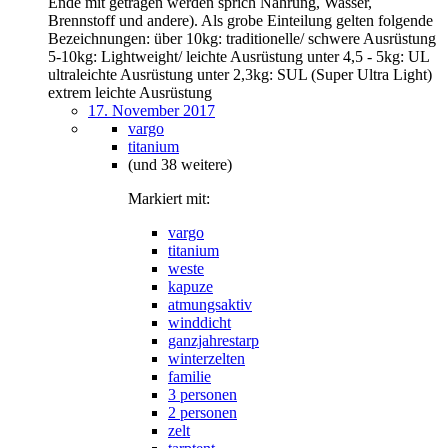
Ende mit getragen werden sprich Nahrung, Wasser,
Brennstoff und andere). Als grobe Einteilung gelten folgende
Bezeichnungen: über 10kg: traditionelle/ schwere Ausrüstung
5-10kg: Lightweight/ leichte Ausrüstung unter 4,5 - 5kg: UL
ultraleichte Ausrüstung unter 2,3kg: SUL (Super Ultra Light)
extrem leichte Ausrüstung
17. November 2017
vargo
titanium
(und 38 weitere)
Markiert mit:
vargo
titanium
weste
kapuze
atmungsaktiv
winddicht
ganzjahrestarp
winterzelten
familie
3 personen
2 personen
zelt