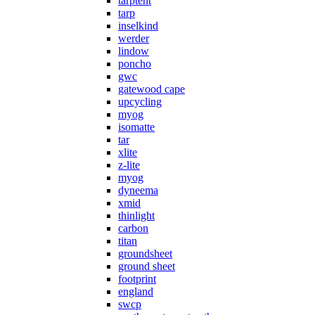
tarptent
tarp
inselkind
werder
lindow
poncho
gwc
gatewood cape
upcycling
myog
isomatte
tar
xlite
z-lite
myog
dyneema
xmid
thinlight
carbon
titan
groundsheet
ground sheet
footprint
england
swcp