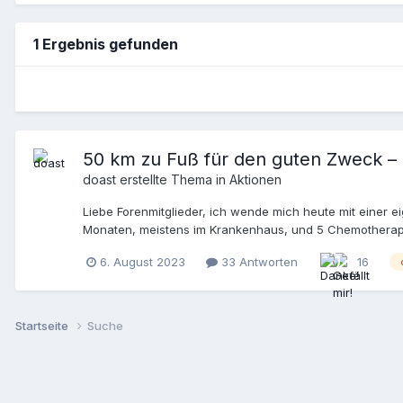
1 Ergebnis gefunden
50 km zu Fuß für den guten Zweck –
doast
erstellte Thema in
Aktionen
Liebe Forenmitglieder, ich wende mich heute mit einer 
Monaten, meistens im Krankenhaus, und 5 Chemotherapien
eine "einfache" Chemo. Viele benötigen eine Stammzell
6. August 2023
33 Antworten
16
immer gilt: es kann natürlich jede/n von uns treffen!). E
war wieder mit dem Thema Stammzellentransplantation konf
Stammzellenspende und die erforderlichen Typisierunge
wird über die Grenzen und Kontinente hinweg geholfen. 
Startseite
Suche
selbst einigen Kontakt mit den zuständigen Personen des
Patient_innen helfen. Meine Antriebskraft nach meiner 
einen "höheren Zweck" verliehen als jener des reinen W
deswegen unbedingt auch diesen "höheren Zweck" einbin