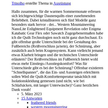
Trinolho
erstellte Thema in
Ausrüstung
Hallo zusammen, für die warmen Sommermonate erfreuen
sich leichtgewichtige Daunenquilts einer zunehmenden
Beliebtheit. Dabei kristallisieren sich fünf Modelle ganz
besonders stark hervor - der... Western Mountaineering
NanoLite Enlightened Equipment Revelation oder Enigma
Katabatic Gear Flex oder Sawatch Zugegebenermaßen habe
ich die Quilt-Technologien noch nicht ganz durchschaut. Es
gibt offenbar große Unterschiede bei der Gestaltung des
Fußbereichs (Reißverschluss ja/nein), der Schnürung, aber
zusätzlich auch beim Kragensystem. Kann vielleicht jemand
etwas Klarheit bringen und die technischen Unterschiede
erläutern? Der Reißverschluss im Fußbereich bietet wohl
etwas mehr Einstiegs-/Ausstiegskomfort? Was für
Unterschiede gibt es bei der Schnürung? Offenbar existieren
"Schnellspanner", die das Ein- und Aussteigen erleichtern
sollen Wird die Quilt-Komforttemperatur tatsächlich mit
Isolationskleidung gemessen (und nicht, wie bei
Schlafsäcken, mit langer Unterwäsche)? Ganz herzlichen
Dank vorab!
5. März 2023
15 Antworten
feathered friends
western mountaineering