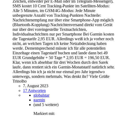
Zeichen, entweder per E-Mail oder im Telegram-Messenger),
SMS kostet 10 Cent Tracking-Punkte im Satelliten-Modus:
Alle 5 Minuten, im GSM/4G-Modus: Jede Minute
unbegrenzte Anzahl von Tracking-Punkten Nachteile:
Nachrichtenempfang nur über eine Smartphone-App möglich
(Bluetooth-Kopplung) Nachrichtenversand direkt vom Gerät
nur über drei voreingestellte Textnachrichten,
Individualnachrichten nur per Smartphone Bei Garmin kosten
die Tagestarife 2,95 EUR. Allerdings weiß ich ja vorher noch
nicht, an welchen Tagen ich keine Netzabdeckung haben
werde. Dementsprechend müsste ich für alle potentiellen
Einzeltage einen Tagestarif buchen und lande dann bei 49
EUR Grundgebühr + 50 Tage * 2,95 EUR = 196,50 EUR.
Klar, wenn ich absehbar für drei Wochen durch den Sarek
laufe, dann rentiert sich ein Garmin-Monatstarif natürlich sehr.
Allerdings bin ich ja nicht nur einmal pro Jahr irgendwo
unterwegs, sondern mehrmals. Was denkt ihr? Viele Grüße
Trinolho
7. August 2023
17 Antworten
globalstar
garmin
(und 5 weitere)
Markiert mit: