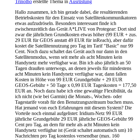
Trinolho
erstellte Thema in
Ausrüstung
Hallo zusammen, ich bin gerade dabei, die resultierenden
Betriebskosten für den Einsatz von Satellitenkommunikatoren
etwas aufzudröseln. Besonders interessant finde ich
zwischenzeitlich das Gerät A*LIVE von Protegear: Dort sind
zwar die jährlichen Grundkosten etwas höher (99 EUR + zus.
29 EUR für GEOS anstatt 49 EUR für inReach), aber dafür
kostet die Satellitennutzung pro Tag im Tarif "Basic" nur 99
Cent. Noch dazu schaltet das Gerät auch nur dann in den
Satellitenmodus, wenn seit mehr als acht Minuten kein
Handynetz mehr verfügbar war. Bin ich also jährlich an 50
Tagen draußen unterwegs, an denen jeweils für mindestens
acht Minuten kein Handynetz verfügbar war, dann fallen
Kosten in Höhe von 99 EUR Grundgebühr + 29 EUR
GEOS-Gebühr + 50 Tage x 0,99 EUR Tageskosten = 177,50
EUR an. Noch dazu habe ich eine gewaltige Flexibilität, da
ich nicht (wie bei Garmin) die Monats-, Wochen- oder
Tagestarife vorab für den Benutzungszeitraum buchen muss.
Hat jemand von euch Erfahrungen mit diesem System? Die
Vorteile noch einmal aufgelistet: Iridium-Netz 99 EUR
jährliche Grundgebühr 29 EUR jährliche GEOS-Gebühr 99
Cent pro Tag, an dem für mehr als acht Minuten kein
Handynetz verfügbar ist (Gerät schaltet automatisch um) 10
Nachrichten pro Tag kostenlos versendbar (max. 160