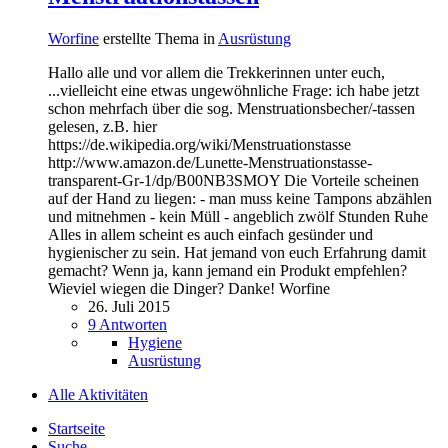
Worfine
erstellte Thema in
Ausrüstung
Hallo alle und vor allem die Trekkerinnen unter euch,
...vielleicht eine etwas ungewöhnliche Frage: ich habe jetzt
schon mehrfach über die sog. Menstruationsbecher/-tassen
gelesen, z.B. hier
https://de.wikipedia.org/wiki/Menstruationstasse
http://www.amazon.de/Lunette-Menstruationstasse-
transparent-Gr-1/dp/B00NB3SMOY Die Vorteile scheinen
auf der Hand zu liegen: - man muss keine Tampons abzählen
und mitnehmen - kein Müll - angeblich zwölf Stunden Ruhe
Alles in allem scheint es auch einfach gesünder und
hygienischer zu sein. Hat jemand von euch Erfahrung damit
gemacht? Wenn ja, kann jemand ein Produkt empfehlen?
Wieviel wiegen die Dinger? Danke! Worfine
26. Juli 2015
9 Antworten
Hygiene
Ausrüstung
Alle Aktivitäten
Startseite
Suche