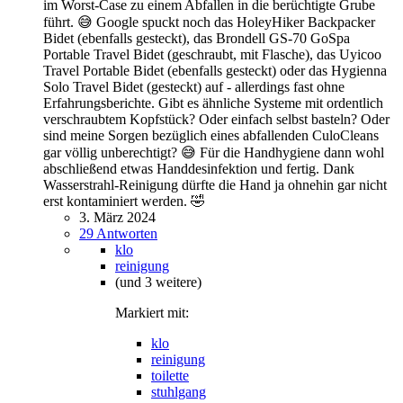
im Worst-Case zu einem Abfallen in die berüchtigte Grube
führt. 😅 Google spuckt noch das HoleyHiker Backpacker
Bidet (ebenfalls gesteckt), das Brondell GS-70 GoSpa
Portable Travel Bidet (geschraubt, mit Flasche), das Uyicoo
Travel Portable Bidet (ebenfalls gesteckt) oder das Hygienna
Solo Travel Bidet (gesteckt) auf - allerdings fast ohne
Erfahrungsberichte. Gibt es ähnliche Systeme mit ordentlich
verschraubtem Kopfstück? Oder einfach selbst basteln? Oder
sind meine Sorgen bezüglich eines abfallenden CuloCleans
gar völlig unberechtigt? 😅 Für die Handhygiene dann wohl
abschließend etwas Handdesinfektion und fertig. Dank
Wasserstrahl-Reinigung dürfte die Hand ja ohnehin gar nicht
erst kontaminiert werden. 🤣
3. März 2024
29 Antworten
klo
reinigung
(und 3 weitere)
Markiert mit:
klo
reinigung
toilette
stuhlgang