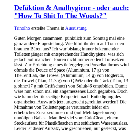
Defäktion & Analhygiene - oder auch:
"How To Shit In The Woods?"
Trinolho
erstellte Thema in
Ausrüstung
Guten Morgen zusammen, pünktlich zum Sonntag mal eine
ganz andere Fragestellung: Wie führt ihr denn auf Tour den
braunen Bären aus? Ich war bislang immer bekennender
Toilettengänger mit entsprechender Handhygiene, was sich
jedoch auf manchen Touren nicht immer so leicht umsetzen
lässt. Zur Errichtung eines tiefergelegten Porzellanthrons wird
oftmals die Deuce of Space (Aluminium, 17 g) von
TheTentLab, die Trowel (Aluminium, 14 g) von BoglerCo,
die Trowel (Titan, 11.3 g) von QiWiz oder die Tark (Titan, 13
g ohne/17 g mit Griffschutz) von Suluk46 empfohlen. Damit
wäre nun schon mal ein angemessenes Loch gegraben. Doch
wie kann der rückseitige Körperteil nach Entledigung des
organischen Auswurfs jetzt artgerecht gereinigt werden? Die
Mitnahme von Toilettenpapier verursacht leider ein
erhebliches Zusatzvolumen und (auf Mehrtagestouren)
unnötigen Ballast. Man liest viel vom CuloClean, einem
Steckaufsatz für Plastikflaschen mit seitlichem Wasserauslass.
Leider ist dieser Aufsatz, wie geschrieben, nur gesteckt, was