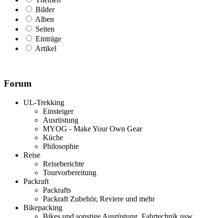
Bilder
Alben
Seiten
Einträge
Artikel
Forum
UL-Trekking
Einsteiger
Ausrüstung
MYOG - Make Your Own Gear
Küche
Philosophie
Reise
Reiseberichte
Tourvorbereitung
Packraft
Packrafts
Packraft Zubehör, Reviere und mehr
Bikepacking
Bikes und sonstige Ausrüstung, Fahrtechnik usw.