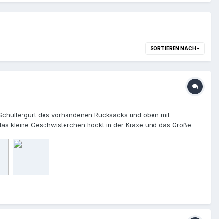
SORTIEREN NACH
am Schultergurt des vorhandenen Rucksacks und oben mit
r das kleine Geschwisterchen hockt in der Kraxe und das Große
dem Namen Trail Magik Kid Carrier. Ganz schön teuer für ein
 Extremtextil): - Cordura 330den, 1m - Gurtband Polyester 15
nd Garn ca. 36 € inkl. Versand. Durchführung 1. Schnitt: Ziel
 gelassen. Also ein Rechteck von 37 x 72 cm ausgeschnitten. 2.
n den zusammengefalteten Seiten zusammennähen. Anschließend
chts und links in der Röhre am Rand doppelt durchführen,
n, um die passende Gurtlänge zu finden (die oben
durch beide Teile der Gurtschnalle geführt. 5. Dann oben und
reuz darin zweimal abgenäht. Auch die Schnalle wird auf diese