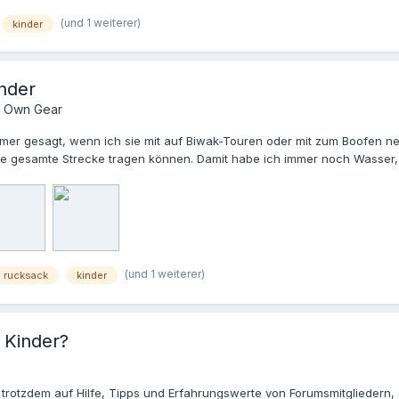
(und 1 weiterer)
kinder
nder
 Own Gear
 immer gesagt, wenn ich sie mit auf Biwak-Touren oder mit zum Boofen
die gesamte Strecke tragen können. Damit habe ich immer noch Wasser, 
n von 120cm bzw. 140cm Menschen passt, deutlich weniger als 1kg wieg
ng von "Reza Covi" gestolpert: http://gear.rezacovi.cz/backpack_mk3/in
cksack der die Isomatte als Rückenteil nimmt angeboten. Ich habe also 
er großen knapp mir (193 cm). Rucksack und Drybag wiegen zusammen 3
(und 1 weiterer)
rucksack
kinder
 Kinder?
trotzdem auf Hilfe, Tipps und Erfahrungswerte von Forumsmitgliedern,