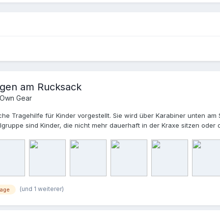
tigen am Rucksack
 Own Gear
che Tragehilfe für Kinder vorgestellt. Sie wird über Karabiner unten 
lgruppe sind Kinder, die nicht mehr dauerhaft in der Kraxe sitzen ode
ekommt man das für 70-90 € plus Versand und Zoll aus den USA unter 
ungen gefunden und selber umgesetzt. Link1 Link2 Materialien (alle von
 150 kg - Garn: Alterfi S80 Polyester - Nähnadel: Jeans 90 Ohne Nadel u
be den Stoff zweilagig gefaltet und an den Seiten jeweils 1 cm Puffer
en Stoff mit Zickzack-Stich versäubern. 3. Tuch mittig falten und a
in zweilagiges Quadrat. 4. Als nächstes jeweils 2 m des Gurtbandes re
(und 1 weiterer)
rage
änge. Oben die Gurtschnalle wie auf den Bildern shcon einmal einhänge
Ein Band endet bei der oberen lila Klammer, das andere wird komplett 
en 2 Lagen Cordura vernähen. Dazu habe ich ein Rechteck mit einem K