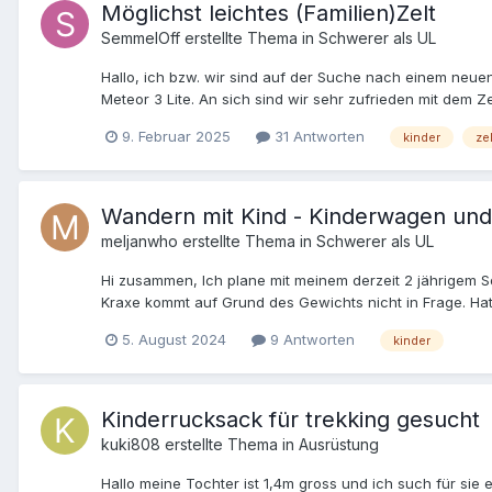
Weise angenäht und das Gurtende zweimal umgeklappt un
Möglichst leichtes (Familien)Zelt
sodass 4 Segmente entstehen, in denen der Karabiner 
SemmelOff
erstellte Thema in
Schwerer als UL
Gurtband die Corduraseiten vernähen, sodass das Gurtb
anderen Seite. 9. Dann lege ich an der unteren Seite jew
Hallo, ich bzw. wir sind auf der Suche nach einem neuen Z
das noch nicht vernäht). 10. Damit ist der Trail Magik 
Meteor 3 Lite. An sich sind wir sehr zufrieden mit dem 
den Fotos) und schließlich noch ein ca. 10 cm langes 
Baby wird's darin leider wieder zu eng. Unser nächster 
9. Februar 2025
31 Antworten
kinder
zel
wie einen Rucksack anzuziehen und im abschüssigen Gel
dazuzulaufen und mit zwei Zeiten unterwegs zu sein ode
auch nicht genutzt also steinigt mich bitte nicht. Ich s
das Big Agnes Copper Spur 4p im Raum, aber da Kleinkin
dabei hat. Auf geplanten Klettersteigen, Gletscher, Hoc
Bei meiner Recherche bin ich auch öfter auf Pyramidem
freuen. Wir hätten gern ein möglichst leichtes Zelt, dass
Wandern mit Kind - Kinderwagen und
meljanwho
erstellte Thema in
Schwerer als UL
Hi zusammen, Ich plane mit meinem derzeit 2 jährigem 
Kraxe kommt auf Grund des Gewichts nicht in Frage. Hat
super gespannt auf Erfahrungsberichte, Tipps und Aus
5. August 2024
9 Antworten
kinder
Kinderrucksack für trekking gesucht
kuki808
erstellte Thema in
Ausrüstung
Hallo meine Tochter ist 1,4m gross und ich such für sie