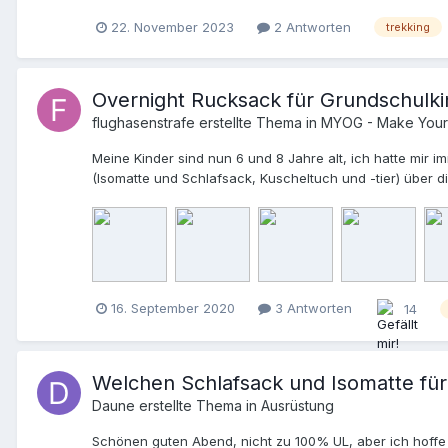
22. November 2023
2 Antworten
trekking
Overnight Rucksack für Grundschulki
flughasenstrafe
erstellte Thema in
MYOG - Make Your
Meine Kinder sind nun 6 und 8 Jahre alt, ich hatte mir
(Isomatte und Schlafsack, Kuscheltuch und -tier) über 
Stange habe ich keinen Rucksack gefunden der für Rücke
Zum Glück bin ich über die außerordentlich gute Anleitu
Kids habe (TREK 100 von Decathlon 370g) hat sich ein Ru
kleinen Variante passt der Rucksack den Kindern, in d
Schlafsack. Hier ein paar Bilder
16. September 2020
3 Antworten
14
Welchen Schlafsack und Isomatte für
Daune
erstellte Thema in
Ausrüstung
Schönen guten Abend, nicht zu 100% UL, aber ich hoffe 