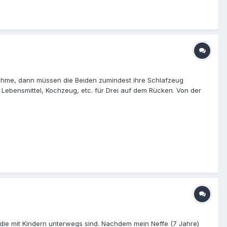
 nehme, dann müssen die Beiden zumindest ihre Schlafzeug
Lebensmittel, Kochzeug, etc. für Drei auf dem Rücken. Von der
t, Platz für Isomatte und Schlafsack hat und wasserdicht ist.
structions.html Da ich sowieso schon faltbare Isomatten für die
Rezas Entwurf um verstellbare Schultergurte erweitert. In der
70g. Das macht insgesamt 1,7kg für Rucksack, Matte,
 die mit Kindern unterwegs sind. Nachdem mein Neffe (7 Jahre)