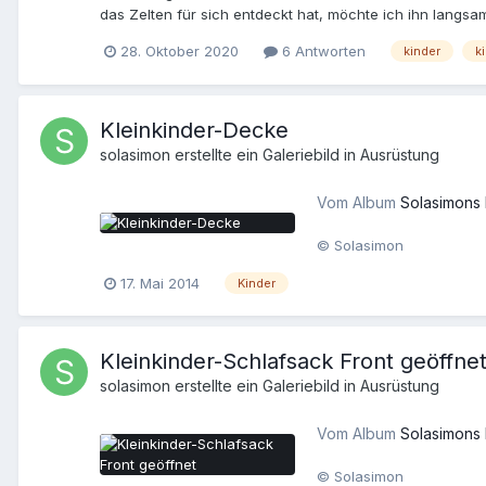
das Zelten für sich entdeckt hat, möchte ich ihn langsam
flach. Beim Schlafsack schwebt mir der mitwachsende, d
28. Oktober 2020
6 Antworten
kinder
k
Prolite in Short. Die sollte ja einiges aushalten. Von d
Kinder haben ja normalerweise auch noch kein "Rücken"; d
eure Meinungen/Erfahrungen?
Kleinkinder-Decke
solasimon
erstellte ein Galeriebild in
Ausrüstung
Vom Album
Solasimons
© Solasimon
17. Mai 2014
Kinder
Kleinkinder-Schlafsack Front geöffne
solasimon
erstellte ein Galeriebild in
Ausrüstung
Vom Album
Solasimons
© Solasimon