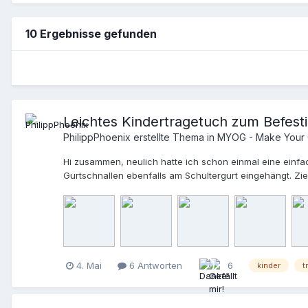
10 Ergebnisse gefunden
Leichtes Kindertragetuch zum Befes
PhilippPhoenix
erstellte Thema in
MYOG - Make Your
Hi zusammen, neulich hatte ich schon einmal eine einfa
Gurtschnallen ebenfalls am Schultergurt eingehängt. Zie
braucht auch mal 20 Minuten Tragepause. Kommerziell b
Tuch mit 2 Gurten. Auf Reddit habe ich zwei MYOG-Anleit
mm, 4 m - Gurtschnallen 15 mm - Micro Karabiner, 62 mm,
war ein Quadrat-Tuch mit Maßen mit ca. 35x35 cm. Ich ha
Oben und unten (an den langen Seiten des Rechtecks) d
einmal umstülpen. Man hat nun eine Röhre genäht bzw. e
4. Mai
6 Antworten
6
kinder
t
sodass sich unten eine Schlaufe bildet mit ca. 15 cm L
herausschauenden Gurtenden sind unterschiedlich lang, 
unten mit Geradestich die 2 Lagen Gurtband zwischen d