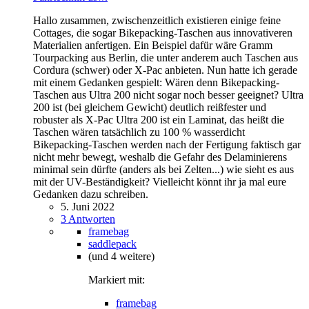
Hallo zusammen, zwischenzeitlich existieren einige feine
Cottages, die sogar Bikepacking-Taschen aus innovativeren
Materialien anfertigen. Ein Beispiel dafür wäre Gramm
Tourpacking aus Berlin, die unter anderem auch Taschen aus
Cordura (schwer) oder X-Pac anbieten. Nun hatte ich gerade
mit einem Gedanken gespielt: Wären denn Bikepacking-
Taschen aus Ultra 200 nicht sogar noch besser geeignet? Ultra
200 ist (bei gleichem Gewicht) deutlich reißfester und
robuster als X-Pac Ultra 200 ist ein Laminat, das heißt die
Taschen wären tatsächlich zu 100 % wasserdicht
Bikepacking-Taschen werden nach der Fertigung faktisch gar
nicht mehr bewegt, weshalb die Gefahr des Delaminierens
minimal sein dürfte (anders als bei Zelten...) wie sieht es aus
mit der UV-Beständigkeit? Vielleicht könnt ihr ja mal eure
Gedanken dazu schreiben.
5. Juni 2022
3 Antworten
framebag
saddlepack
(und 4 weitere)
Markiert mit:
framebag