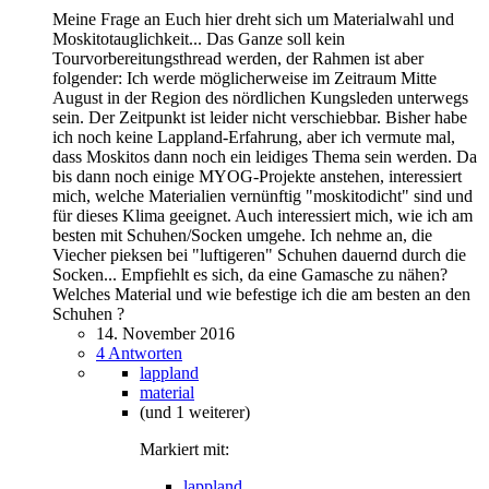
Meine Frage an Euch hier dreht sich um Materialwahl und
Moskitotauglichkeit... Das Ganze soll kein
Tourvorbereitungsthread werden, der Rahmen ist aber
folgender: Ich werde möglicherweise im Zeitraum Mitte
August in der Region des nördlichen Kungsleden unterwegs
sein. Der Zeitpunkt ist leider nicht verschiebbar. Bisher habe
ich noch keine Lappland-Erfahrung, aber ich vermute mal,
dass Moskitos dann noch ein leidiges Thema sein werden. Da
bis dann noch einige MYOG-Projekte anstehen, interessiert
mich, welche Materialien vernünftig "moskitodicht" sind und
für dieses Klima geeignet. Auch interessiert mich, wie ich am
besten mit Schuhen/Socken umgehe. Ich nehme an, die
Viecher pieksen bei "luftigeren" Schuhen dauernd durch die
Socken... Empfiehlt es sich, da eine Gamasche zu nähen?
Welches Material und wie befestige ich die am besten an den
Schuhen ?
14. November 2016
4 Antworten
lappland
material
(und 1 weiterer)
Markiert mit:
lappland