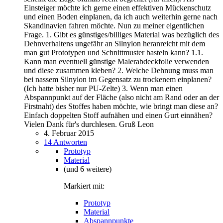
Einsteiger möchte ich gerne einen effektiven Mückenschutz
und einen Boden einplanen, da ich auch weiterhin gerne nach
Skandinavien fahren möchte. Nun zu meiner eigentlichen
Frage. 1. Gibt es günstiges/billiges Material was bezüglich des
Dehnverhaltens ungefähr an Silnylon heranreicht mit dem
man gut Prototypen und Schnittmuster basteln kann? 1.1.
Kann man eventuell günstige Malerabdeckfolie verwenden
und diese zusammen kleben? 2. Welche Dehnung muss man
bei nassem Silnylon im Gegensatz zu trockenem einplanen?
(Ich hatte bisher nur PU-Zelte) 3. Wenn man einen
Abspannpunkt auf der Fläche (also nicht am Rand oder an der
Firstnaht) des Stoffes haben möchte, wie bringt man diese an?
Einfach doppelten Stoff aufnähen und einen Gurt einnähen?
Vielen Dank für's durchlesen. Gruß Leon
4. Februar 2015
14 Antworten
Prototyp
Material
(und 6 weitere)
Markiert mit:
Prototyp
Material
Abspannpunkte