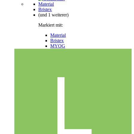
Material
Bristex
(und 1 weiterer)
Markiert mit:
Material
Bristex
MYOG