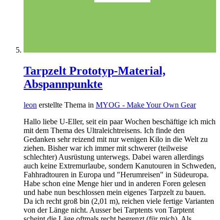
Tarpzelt Prototyp-Material,
Abspannpunkte
leon
erstellte Thema in
MYOG - Make Your Own Gear
Hallo liebe U-Eller, seit ein paar Wochen beschäftige ich mich
mit dem Thema des Ultraleichtreisens. Ich finde den
Gedanken sehr reizend mit nur wenigen Kilo in die Welt zu
ziehen. Bisher war ich immer mit schwerer (teilweise
schlechter) Ausrüstung unterwegs. Dabei waren allerdings
auch keine Extremurlaube, sondern Kanutouren in Schweden,
Fahhradtouren in Europa und "Herumreisen" in Südeuropa.
Habe schon eine Menge hier und in anderen Foren gelesen
und habe nun beschlossen mein eigenes Tarpzelt zu bauen.
Da ich recht groß bin (2,01 m), reichen viele fertige Varianten
von der Länge nicht. Ausser bei Tarptents von Tarptent
scheint die Läge oftmals recht begrenzt (für mich). Als