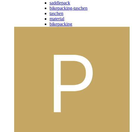
saddlepack
bikepacking-taschen
taschen
material
bikepacking