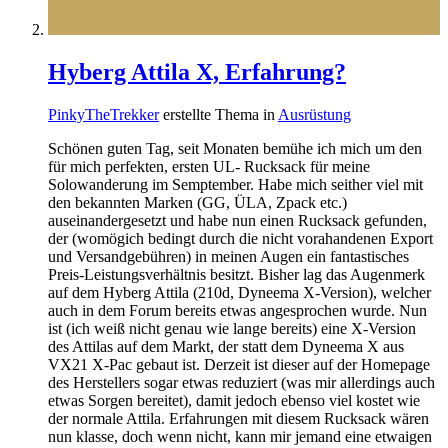
Hyberg Attila X, Erfahrung?
PinkyTheTrekker
erstellte Thema in
Ausrüstung
Schönen guten Tag, seit Monaten bemühe ich mich um den
für mich perfekten, ersten UL- Rucksack für meine
Solowanderung im Semptember. Habe mich seither viel mit
den bekannten Marken (GG, ÜLA, Zpack etc.)
auseinandergesetzt und habe nun einen Rucksack gefunden,
der (womögich bedingt durch die nicht vorahandenen Export
und Versandgebühren) in meinen Augen ein fantastisches
Preis-Leistungsverhältnis besitzt. Bisher lag das Augenmerk
auf dem Hyberg Attila (210d, Dyneema X-Version), welcher
auch in dem Forum bereits etwas angesprochen wurde. Nun
ist (ich weiß nicht genau wie lange bereits) eine X-Version
des Attilas auf dem Markt, der statt dem Dyneema X aus
VX21 X-Pac gebaut ist. Derzeit ist dieser auf der Homepage
des Herstellers sogar etwas reduziert (was mir allerdings auch
etwas Sorgen bereitet), damit jedoch ebenso viel kostet wie
der normale Attila. Erfahrungen mit diesem Rucksack wären
nun klasse, doch wenn nicht, kann mir jemand eine etwaigen