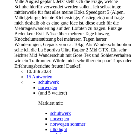
Mitte August geplant. Jetzt stellt sich die Frage, welche
Schuhe hierfür verwendet werden sollen. Ich selbst trage
mittlerweile für fast alles meine Hoka Speedgoat 5 (Alpen,
Mittelgebirge, leichte Klettersteige, Zustieg etc.) und frage
mich deshalb ob es eine gute Idee ist, diese auch für die
Mehrtageswanderung auf den Lofoten zu tragen. Einzige
Bedenken: Evtl. Nässe über mehrere Tage hinweg,
Knöchelunterstützung bei mehreren Tagen harter
Wanderungen, Gepäck von ca. 10kg. Als Wanderschuhoption
sehe ich die La Sportiva Ultra Raptor 2 Mid GTX. Ein sehr
leichter Mid-Wanderschuh mit Gore-Tex und Sohlenverhalten
wie ein Trailrunner. Würde mich sehr über ein paar Tipps oder
Erfahrungsberichte freuen! Danke!!
10. Juli 2023
15 Antworten
schuhwerk
norwegen
(und 5 weitere)
Markiert mit:
schuhwerk
norwegen
norwegen sommer
ultralight