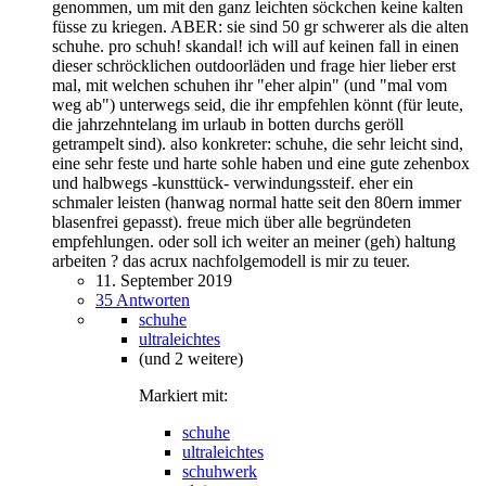
genommen, um mit den ganz leichten söckchen keine kalten
füsse zu kriegen. ABER: sie sind 50 gr schwerer als die alten
schuhe. pro schuh! skandal! ich will auf keinen fall in einen
dieser schröcklichen outdoorläden und frage hier lieber erst
mal, mit welchen schuhen ihr "eher alpin" (und "mal vom
weg ab") unterwegs seid, die ihr empfehlen könnt (für leute,
die jahrzehntelang im urlaub in botten durchs geröll
getrampelt sind). also konkreter: schuhe, die sehr leicht sind,
eine sehr feste und harte sohle haben und eine gute zehenbox
und halbwegs -kunsttück- verwindungssteif. eher ein
schmaler leisten (hanwag normal hatte seit den 80ern immer
blasenfrei gepasst). freue mich über alle begründeten
empfehlungen. oder soll ich weiter an meiner (geh) haltung
arbeiten ? das acrux nachfolgemodell is mir zu teuer.
11. September 2019
35 Antworten
schuhe
ultraleichtes
(und 2 weitere)
Markiert mit:
schuhe
ultraleichtes
schuhwerk