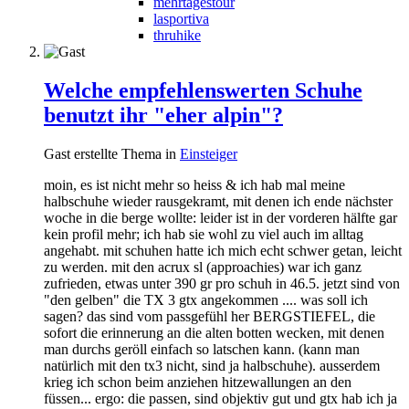
mehrtagestour
lasportiva
thruhike
Welche empfehlenswerten Schuhe
benutzt ihr "eher alpin"?
Gast erstellte Thema in
Einsteiger
moin, es ist nicht mehr so heiss & ich hab mal meine
halbschuhe wieder rausgekramt, mit denen ich ende nächster
woche in die berge wollte: leider ist in der vorderen hälfte gar
kein profil mehr; ich hab sie wohl zu viel auch im alltag
angehabt. mit schuhen hatte ich mich echt schwer getan, leicht
zu werden. mit den acrux sl (approachies) war ich ganz
zufrieden, etwas unter 390 gr pro schuh in 46.5. jetzt sind von
"den gelben" die TX 3 gtx angekommen .... was soll ich
sagen? das sind vom passgefühl her BERGSTIEFEL, die
sofort die erinnerung an die alten botten wecken, mit denen
man durchs geröll einfach so latschen kann. (kann man
natürlich mit den tx3 nicht, sind ja halbschuhe). ausserdem
krieg ich schon beim anziehen hitzewallungen an den
füssen... ergo: die passen, sind objektiv gut und gtx hab ich ja