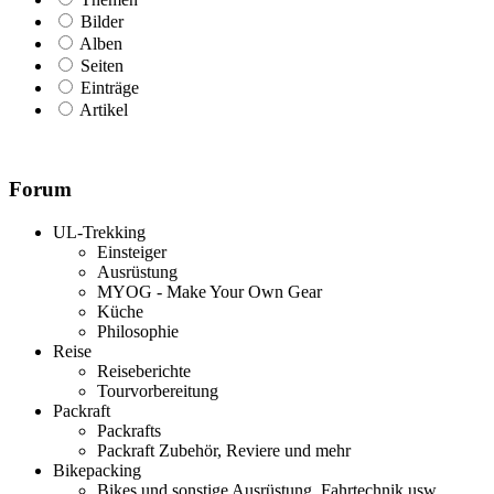
Bilder
Alben
Seiten
Einträge
Artikel
Forum
UL-Trekking
Einsteiger
Ausrüstung
MYOG - Make Your Own Gear
Küche
Philosophie
Reise
Reiseberichte
Tourvorbereitung
Packraft
Packrafts
Packraft Zubehör, Reviere und mehr
Bikepacking
Bikes und sonstige Ausrüstung, Fahrtechnik usw.