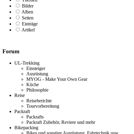
Bilder
Alben
Seiten
Einträge
Artikel
Forum
UL-Trekking
Einsteiger
Ausrüstung
MYOG - Make Your Own Gear
Küche
Philosophie
Reise
Reiseberichte
Tourvorbereitung
Packraft
Packrafts
Packraft Zubehör, Reviere und mehr
Bikepacking
Bikes und sonstige Ausrüstung, Fahrtechnik usw.