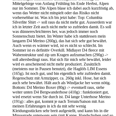
Mittelgebirge von Anfang Frühling bis Ende Herbst, Alpen
nur im Sommer. Die Alpen blase ich dabei auch kurzfristig ab,
wenn das Wetter nicht mitspielt oder das Risiko nicht
vorhersehbar ist. Was ich bis jetzt habe: Top: Columbia
Silverlite Shirt -> soll raus da nicht mehr gut. Ausserdem war
ich in letzter Zeit auch nicht mehr so zufrieden damit. Es soll
was dünneres/leichteres her, was jedoch immer noch
Sonnenschutz bietet. Im Winter habe ich stattdessen mein
langarm D4 Merino (260g), das hat sich sehr gut bewährt.
Auch wenn es wärmer wird, ist es nicht so schlecht. Im
Sommer ist es definitiv Overkill. Midlayer D4 fleece mit
Wabenstruktur und zip um Kragen aufzumachen (290g) ->
soll altersbedingt raus. Hat sich für mich sehr bewährt, leider
wird es anscheinend nicht mehr produziert. Zusätzlich
(meistens nur in Pausen benutzt), die Haglöfs LIM Essens
(165g). Ist noch gut, und bin eigentlich sehr zufrieden damit.
Regenschutz mit Armzipper, ca. 260g inkl. Hose, hat sich
auch sehr bewährt. Hält auch als Windjacke her wenn nötig.
Bottom: D4 Merino Boxer (80g) -> eventuell raus, siehe
weiter unten D4 Bergwanderhose (410g) : funktioniert gut,
wird ersetzt wenn Sie durch ist. D4 lange Unterhose Merino
(191g) : alles gut, kommt je nach Terrain/Saison mit Aus
meinen Erfahrungen in ich da mit sehr wenig
Kleidungsstücken sehr breit aufgestellt, und kann bis in die
Minusgrade unterwegs sein (mit Kappe, Handschuhen und so