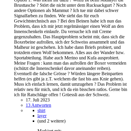
Brusttasche ? Stört die nicht unter dem Rucksackgurt ? Noch
andere Optionen als Mammut ? Ich tue mir dabei schwer
Signalfarben zu finden. Wie sieht das für euch
Gewichtstechnisch aus ? Bei den Beinen habe ich nun das
Problem, dass ich mir jetzt regelmässiger einen Wolf an den
Innenschenkeln einlaufe. Da versuche ich mit Creme
gegenzuhalten. Das Hauptproblem scheint mir, dass sich die
Boxerbeine aufrollen, sich der Schweiss ansammelt und das
Malheur ist geschehen. Ich habe dann Briefs probiert, und
trotzdem einen Wolf bekommen. Alles aus der Wander bzw.
Sportabteilung. Habe auch Merino und Kufa ausprobiert.
Meine Fragen : kann man das aufrollen der Boxer vermeiden
(schützt die Innenschenkel davor aneinander reiben).
Eventuell die falsche Grösse ? Würden längere Beinpartien
helfen (es gibt ja z.T. welchem die fast bis ans Knie gehen).
Muss ich einfach lernen, damit umzugehen ? Das Problem ist
relativ neu für mich, und ich da ein bisschen ratlos. Gerne bin
ich für Ratschläge offen ! Grüessli aus der Schweiz.
17. Juli 2023
13 Antworten
shirt
layer
(und 2 weitere)
Markiert mit: