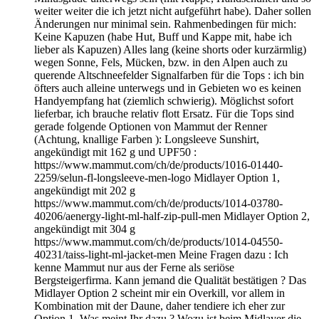
weiter weiter die ich jetzt nicht aufgeführt habe). Daher sollen
Änderungen nur minimal sein. Rahmenbedingen für mich:
Keine Kapuzen (habe Hut, Buff und Kappe mit, habe ich
lieber als Kapuzen) Alles lang (keine shorts oder kurzärmlig)
wegen Sonne, Fels, Mücken, bzw. in den Alpen auch zu
querende Altschneefelder Signalfarben für die Tops : ich bin
öfters auch alleine unterwegs und in Gebieten wo es keinen
Handyempfang hat (ziemlich schwierig). Möglichst sofort
lieferbar, ich brauche relativ flott Ersatz. Für die Tops sind
gerade folgende Optionen von Mammut der Renner
(Achtung, knallige Farben ): Longsleeve Sunshirt,
angekündigt mit 162 g und UPF50 :
https://www.mammut.com/ch/de/products/1016-01440-
2259/selun-fl-longsleeve-men-logo Midlayer Option 1,
angekündigt mit 202 g
https://www.mammut.com/ch/de/products/1014-03780-
40206/aenergy-light-ml-half-zip-pull-men Midlayer Option 2,
angekündigt mit 304 g
https://www.mammut.com/ch/de/products/1014-04550-
40231/taiss-light-ml-jacket-men Meine Fragen dazu : Ich
kenne Mammut nur aus der Ferne als seriöse
Bergsteigerfirma. Kann jemand die Qualität bestätigen ? Das
Midlayer Option 2 scheint mir ein Overkill, vor allem in
Kombination mit der Daune, daher tendiere ich eher zur
Option 1. Was meint Ihr dazu ? Wozu ist beim Midlayer die