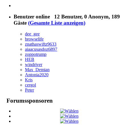
Benutzer online
12 Benutzer
, 0 Anonym, 189
Gäste
(Gesamte Liste anzeigen)
dee_gee
browselife
znathaswiftz9633
aiaacusasdoz6897
zoppotrump
HEB
windriver
Max_Demian
Antonia2020
Kris
cergol
Peter
Forumssponsoren