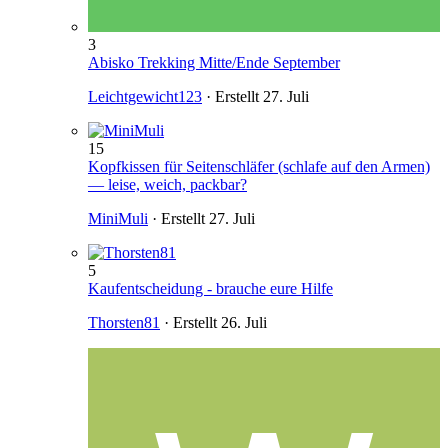
3
Abisko Trekking Mitte/Ende September
Leichtgewicht123
· Erstellt
27. Juli
15
Kopfkissen für Seitenschläfer (schlafe auf den Armen)
— leise, weich, packbar?
MiniMuli
· Erstellt
27. Juli
5
Kaufentscheidung - brauche eure Hilfe
Thorsten81
· Erstellt
26. Juli