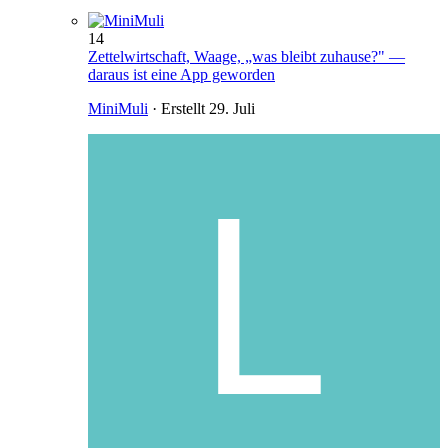
14
Zettelwirtschaft, Waage, „was bleibt zuhause?" —
daraus ist eine App geworden
MiniMuli
· Erstellt
29. Juli