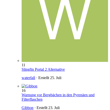
11
Slingfin Portal 2 Alternative
waterfall
· Erstellt
25. Juli
16
Warnung vor Bergbächen in den Pyrenäen und
Filterflaschen
Gibbon
· Erstellt
23. Juli