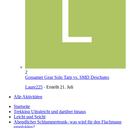
2
Gossamer Gear Solo Tarp vs. SMD Deschutes
Laure225
· Erstellt
21. Juli
Alle Aktivitäten
Startseite
Trekking Ultraleicht und darüber hinaus
Leicht und Seicht
Abendlicher Schlummertrunk- was wird für den Flachmann
empfohlen?