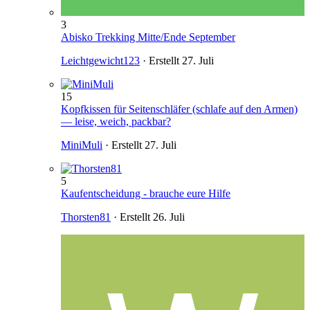
3
Abisko Trekking Mitte/Ende September
Leichtgewicht123
· Erstellt
27. Juli
15
Kopfkissen für Seitenschläfer (schlafe auf den Armen)
— leise, weich, packbar?
MiniMuli
· Erstellt
27. Juli
5
Kaufentscheidung - brauche eure Hilfe
Thorsten81
· Erstellt
26. Juli