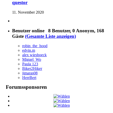
questor
11. November 2020
Benutzer online
8 Benutzer
, 0 Anonym, 168
Gäste
(Gesamte Liste anzeigen)
robin_the_hood
edvin.m
alex wiesboeck
Miguel_Wo
Paula 123
Biker2Hiker
jimaras08
HerrBert
Forumssponsoren