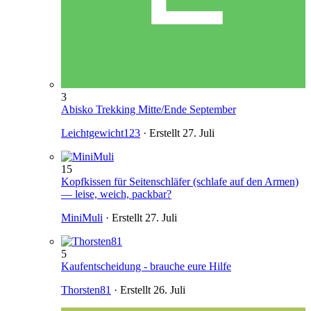
3
Abisko Trekking Mitte/Ende September
Leichtgewicht123
· Erstellt
27. Juli
15
Kopfkissen für Seitenschläfer (schlafe auf den Armen)
— leise, weich, packbar?
MiniMuli
· Erstellt
27. Juli
5
Kaufentscheidung - brauche eure Hilfe
Thorsten81
· Erstellt
26. Juli