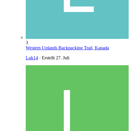
3
Western Uplands Backpacking Trail, Kanada
Luk14
· Erstellt
27. Juli