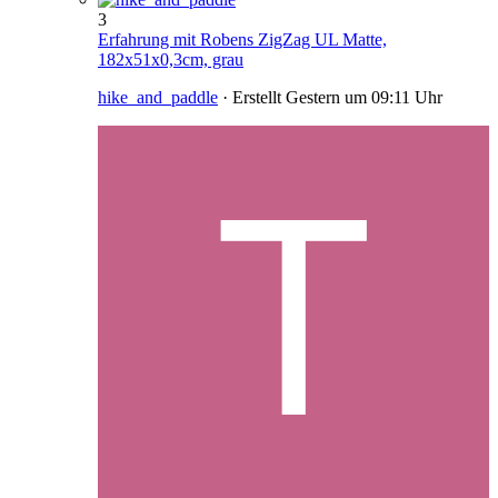
3
Erfahrung mit Robens ZigZag UL Matte,
182x51x0,3cm, grau
hike_and_paddle
· Erstellt
Gestern um 09:11 Uhr