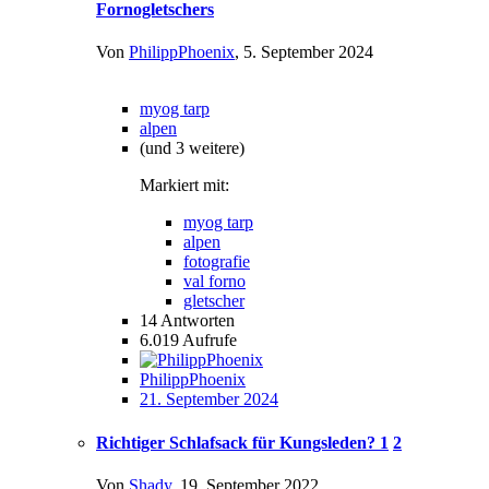
Fornogletschers
Von
PhilippPhoenix
,
5. September 2024
myog tarp
alpen
(und 3 weitere)
Markiert mit:
myog tarp
alpen
fotografie
val forno
gletscher
14
Antworten
6.019
Aufrufe
PhilippPhoenix
21. September 2024
Richtiger Schlafsack für Kungsleden?
1
2
Von
Shady
,
19. September 2022