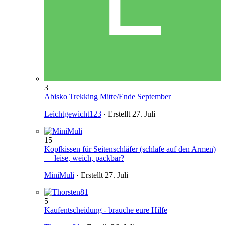
3
Abisko Trekking Mitte/Ende September
Leichtgewicht123
· Erstellt
27. Juli
15
Kopfkissen für Seitenschläfer (schlafe auf den Armen)
— leise, weich, packbar?
MiniMuli
· Erstellt
27. Juli
5
Kaufentscheidung - brauche eure Hilfe