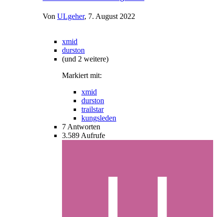
Von
ULgeher
,
7. August 2022
xmid
durston
(und 2 weitere)
Markiert mit:
xmid
durston
trailstar
kungsleden
7
Antworten
3.589
Aufrufe