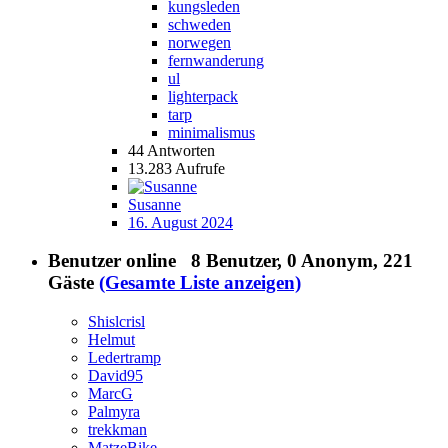
kungsleden
schweden
norwegen
fernwanderung
ul
lighterpack
tarp
minimalismus
44
Antworten
13.283
Aufrufe
Susanne
16. August 2024
Benutzer online
8 Benutzer
, 0 Anonym, 221
Gäste
(Gesamte Liste anzeigen)
Shislcrisl
Helmut
Ledertramp
David95
MarcG
Palmyra
trekkman
MatzeBike