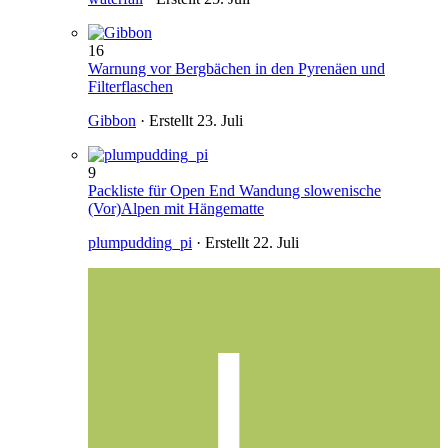
16
Warnung vor Bergbächen in den Pyrenäen und
Filterflaschen
Gibbon
· Erstellt
23. Juli
9
Packliste für Open End Wandung slowenische
(Vor)Alpen mit Hängematte
plumpudding_pi
· Erstellt
22. Juli