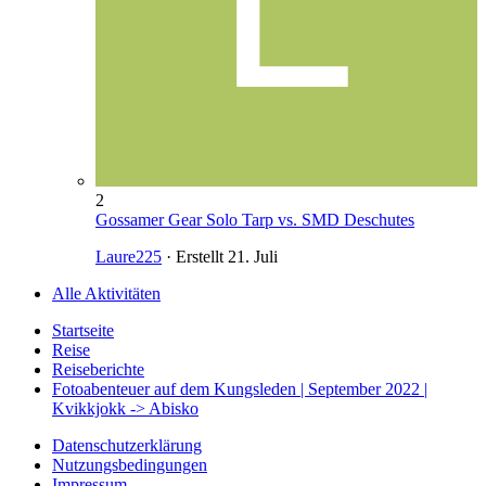
2
Gossamer Gear Solo Tarp vs. SMD Deschutes
Laure225
· Erstellt
21. Juli
Alle Aktivitäten
Startseite
Reise
Reiseberichte
Fotoabenteuer auf dem Kungsleden | September 2022 |
Kvikkjokk -> Abisko
Datenschutzerklärung
Nutzungsbedingungen
Impressum