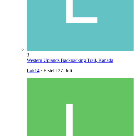
3
Western Uplands Backpacking Trail, Kanada
Luk14
· Erstellt
27. Juli