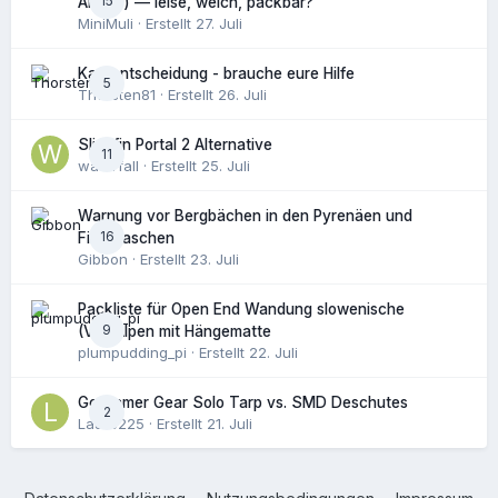
15
Armen) — leise, weich, packbar?
MiniMuli
· Erstellt
27. Juli
Kaufentscheidung - brauche eure Hilfe
5
Thorsten81
· Erstellt
26. Juli
Slingfin Portal 2 Alternative
11
waterfall
· Erstellt
25. Juli
Warnung vor Bergbächen in den Pyrenäen und
16
Filterflaschen
Gibbon
· Erstellt
23. Juli
Packliste für Open End Wandung slowenische
9
(Vor)Alpen mit Hängematte
plumpudding_pi
· Erstellt
22. Juli
Gossamer Gear Solo Tarp vs. SMD Deschutes
2
Laure225
· Erstellt
21. Juli