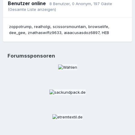
Benutzer online
8 Benutzer
, 0 Anonym, 197 Gäste
(Gesamte Liste anzeigen)
zoppotrump
realholgi
scissorsmountain
browselife
dee_gee
znathaswiftz9633
aiaacusasdoz6897
HEB
Forumssponsoren