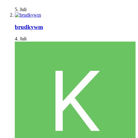
5. Juli
brudkywm
4. Juli