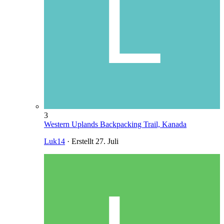
3
Western Uplands Backpacking Trail, Kanada
Luk14
· Erstellt
27. Juli