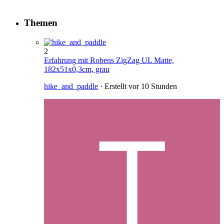
Themen
2
Erfahrung mit Robens ZigZag UL Matte,
182x51x0,3cm, grau
hike_and_paddle
· Erstellt
vor 10 Stunden