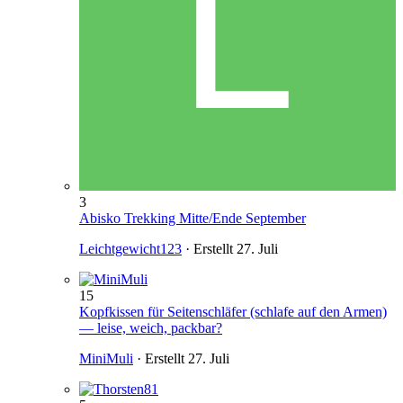
3
Abisko Trekking Mitte/Ende September
Leichtgewicht123
· Erstellt
27. Juli
15
Kopfkissen für Seitenschläfer (schlafe auf den Armen)
— leise, weich, packbar?
MiniMuli
· Erstellt
27. Juli