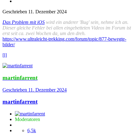
Geschrieben
11. Dezember 2024
Das Problem mit iOS
wird ein anderer 'Bug' sein, nehme ich an.
Dieser gleiche Fehler bei allen eingebetteten Videos im Forum ist
erst seit ca. zwei Wochen da, um den dreh.
https://www.ultraleicht-trekking.com/forum/topic/877-bewegte-
bilder/
[l]
martinfarrent
Geschrieben
11. Dezember 2024
martinfarrent
Moderatoren
6,5k