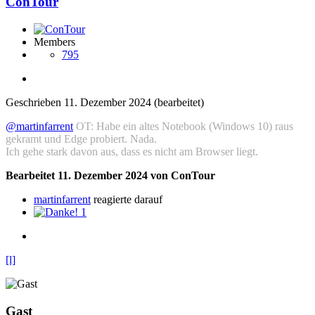
ConTour
Members
795
Geschrieben
11. Dezember 2024
(bearbeitet)
@martinfarrent
OT: Habe ein altes Notebook (Windows 10) raus
gekramt und Edge probiert. Nada.
Ich gehe stark davon aus, dass es nicht am Browser liegt.
Bearbeitet
11. Dezember 2024
von ConTour
martinfarrent
reagierte darauf
1
[l]
Gast