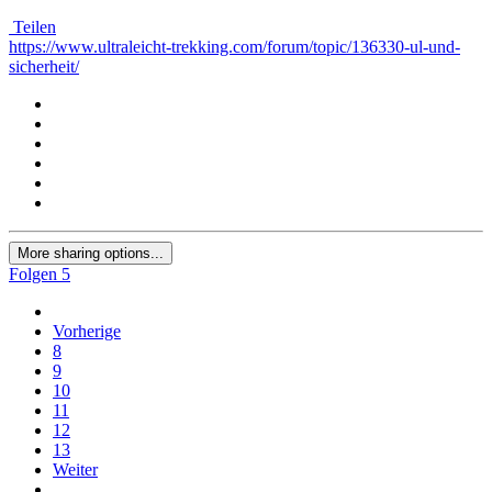
Teilen
https://www.ultraleicht-trekking.com/forum/topic/136330-ul-und-
sicherheit/
More sharing options...
Folgen
5
Vorherige
8
9
10
11
12
13
Weiter