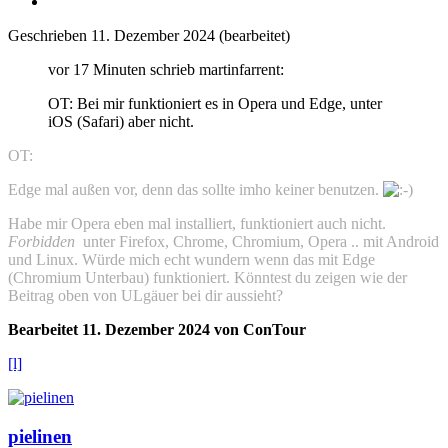
Geschrieben
11. Dezember 2024
(bearbeitet)
vor 17 Minuten schrieb martinfarrent:
OT: Bei mir funktioniert es in Opera und Edge, unter
iOS (Safari) aber nicht.
OT:
Edge mal außen vor, denn das sollte imho keiner benutzen.
Habe mir Opera eben mal installiert, funktioniert auch nicht.
Forbidden
unter Firefox, Chrome, Chromium, Opera .. mit Android
und Linux. Würde mich echt wundern wenn das mit Edge
(Chromium Unterbau) funktioniert. Könntest du zeigen wie der
Beitrag oben von ULgäuer bei dir aussieht?
Bearbeitet
11. Dezember 2024
von ConTour
[l]
pielinen