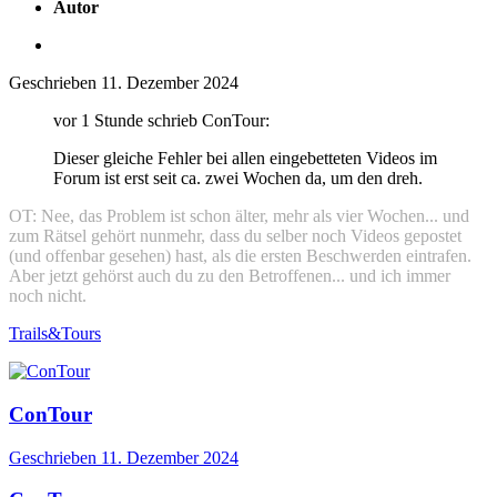
Autor
Geschrieben
11. Dezember 2024
vor 1 Stunde schrieb ConTour:
Dieser gleiche Fehler bei allen eingebetteten Videos im
Forum ist erst seit ca. zwei Wochen da, um den dreh.
OT: Nee, das Problem ist schon älter, mehr als vier Wochen... und
zum Rätsel gehört nunmehr, dass du selber noch Videos gepostet
(und offenbar gesehen) hast, als die ersten Beschwerden eintrafen.
Aber jetzt gehörst auch du zu den Betroffenen... und ich immer
noch nicht.
Trails&Tours
ConTour
Geschrieben
11. Dezember 2024