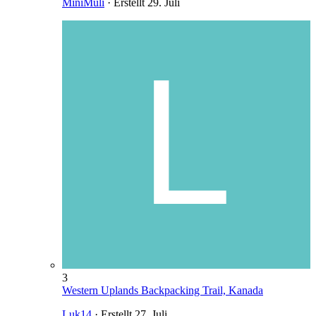
MiniMuli
· Erstellt
29. Juli
3
Western Uplands Backpacking Trail, Kanada
Luk14
· Erstellt
27. Juli