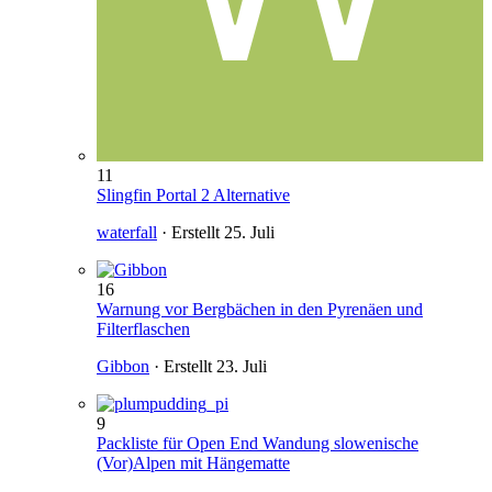
11
Slingfin Portal 2 Alternative
waterfall
· Erstellt
25. Juli
16
Warnung vor Bergbächen in den Pyrenäen und
Filterflaschen
Gibbon
· Erstellt
23. Juli
9
Packliste für Open End Wandung slowenische
(Vor)Alpen mit Hängematte