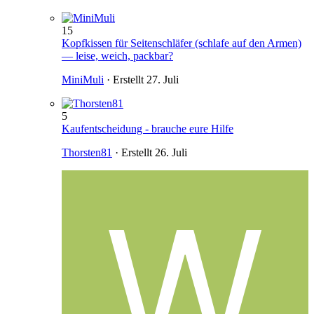
15
Kopfkissen für Seitenschläfer (schlafe auf den Armen)
— leise, weich, packbar?
MiniMuli
· Erstellt
27. Juli
5
Kaufentscheidung - brauche eure Hilfe
Thorsten81
· Erstellt
26. Juli