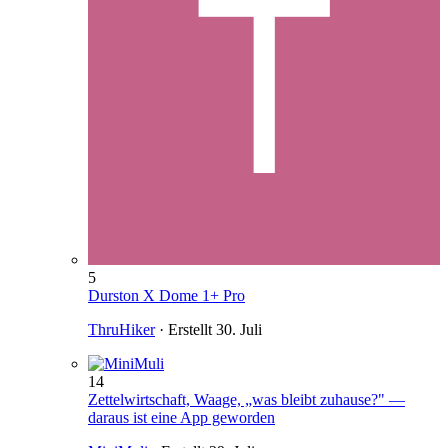
5
Durston X Dome 1+ Pro
ThruHiker
· Erstellt
30. Juli
14
Zettelwirtschaft, Waage, „was bleibt zuhause?" —
daraus ist eine App geworden