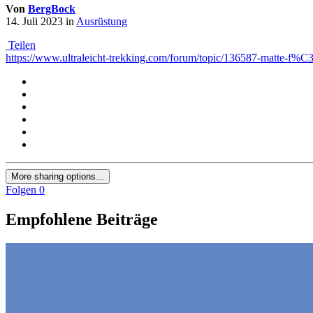
Von
BergBock
14. Juli 2023
in
Ausrüstung
Teilen
https://www.ultraleicht-trekking.com/forum/topic/136587-matte-
More sharing options...
Folgen
0
Empfohlene Beiträge