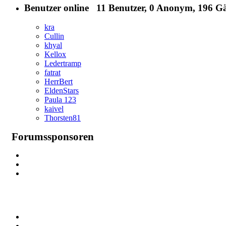
Benutzer online
11 Benutzer
, 0 Anonym, 196 Gä
kra
Cullin
khyal
Kellox
Ledertramp
fatrat
HerrBert
EldenStars
Paula 123
kaivel
Thorsten81
Forumssponsoren