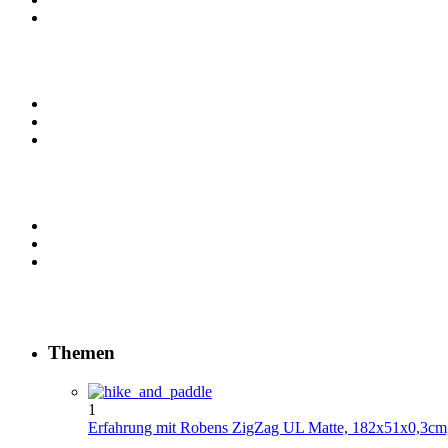
Themen
1
Erfahrung mit Robens ZigZag UL Matte, 182x51x0,3cm,