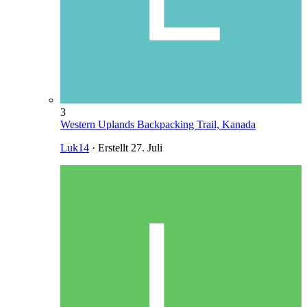
3
Western Uplands Backpacking Trail, Kanada
Luk14
· Erstellt
27. Juli