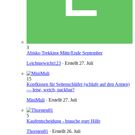
3
Abisko Trekking Mitte/Ende September
Leichtgewicht123
· Erstellt
27. Juli
15
Kopfkissen für Seitenschläfer (schlafe auf den Armen)
— leise, weich, packbar?
MiniMuli
· Erstellt
27. Juli
5
Kaufentscheidung - brauche eure Hilfe
Thorsten81
· Erstellt
26. Juli