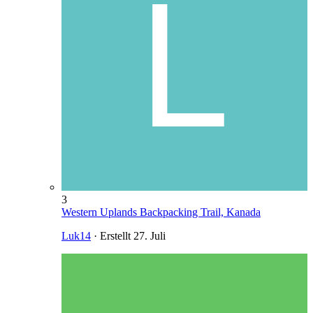
3
Western Uplands Backpacking Trail, Kanada
Luk14
· Erstellt
27. Juli