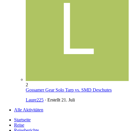
2
Gossamer Gear Solo Tarp vs. SMD Deschutes
Laure225
· Erstellt
21. Juli
Alle Aktivitäten
Startseite
Reise
Reiseberichte