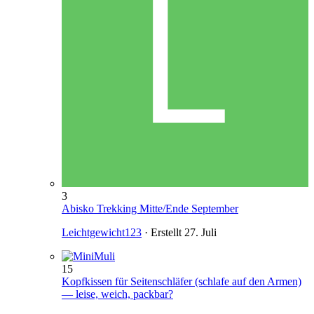
3
Abisko Trekking Mitte/Ende September
Leichtgewicht123
· Erstellt
27. Juli
15
Kopfkissen für Seitenschläfer (schlafe auf den Armen)
— leise, weich, packbar?