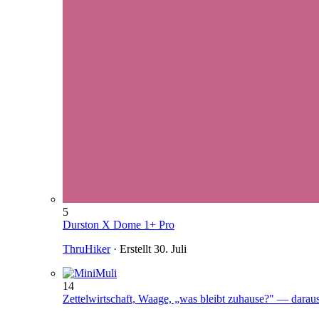
5
Durston X Dome 1+ Pro
ThruHiker
· Erstellt
30. Juli
14
Zettelwirtschaft, Waage, „was bleibt zuhause?" — darau