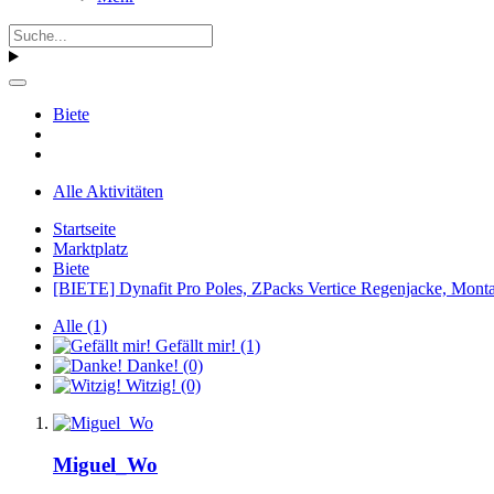
Biete
Alle Aktivitäten
Startseite
Marktplatz
Biete
[BIETE] Dynafit Pro Poles, ZPacks Vertice Regenjacke, Mont
Alle
(1)
Gefällt mir!
(1)
Danke!
(0)
Witzig!
(0)
Miguel_Wo