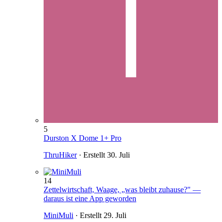
5
Durston X Dome 1+ Pro
ThruHiker
· Erstellt
30. Juli
14
Zettelwirtschaft, Waage, „was bleibt zuhause?" —
daraus ist eine App geworden
MiniMuli
· Erstellt
29. Juli