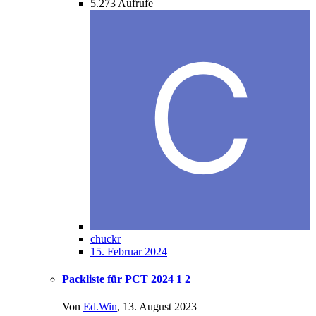
5.273
Aufrufe
chuckr
15. Februar 2024
Packliste für PCT 2024
1
2
Von
Ed.Win
,
13. August 2023