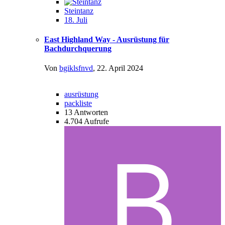
Steintanz
18. Juli
East Highland Way - Ausrüstung für
Bachdurchquerung
Von
bgiklsfnvd
,
22. April 2024
ausrüstung
packliste
13
Antworten
4.704
Aufrufe