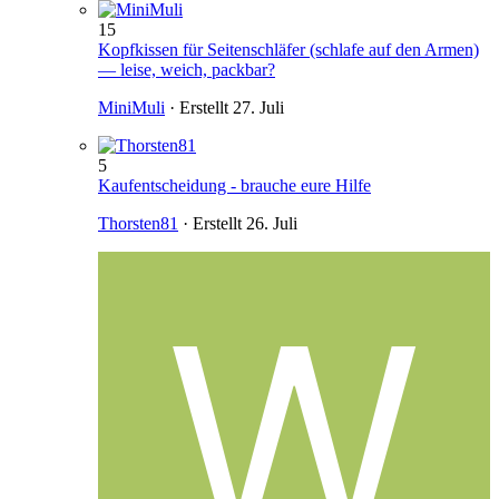
15
Kopfkissen für Seitenschläfer (schlafe auf den Armen)
— leise, weich, packbar?
MiniMuli
· Erstellt
27. Juli
5
Kaufentscheidung - brauche eure Hilfe
Thorsten81
· Erstellt
26. Juli