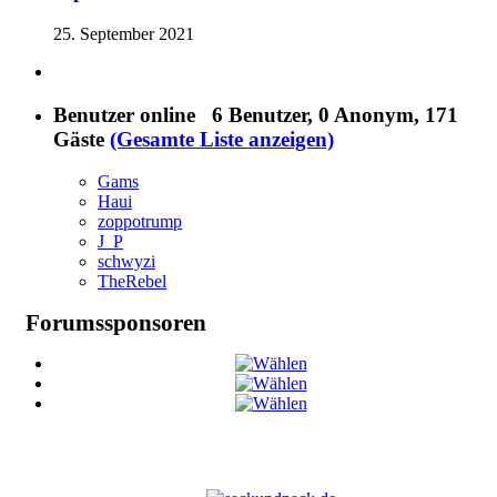
25. September 2021
Benutzer online
6 Benutzer
, 0 Anonym, 171
Gäste
(Gesamte Liste anzeigen)
Gams
Haui
zoppotrump
J_P
schwyzi
TheRebel
Forumssponsoren