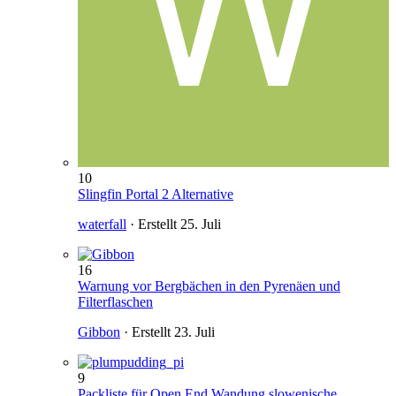
10
Slingfin Portal 2 Alternative
waterfall
· Erstellt
25. Juli
16
Warnung vor Bergbächen in den Pyrenäen und
Filterflaschen
Gibbon
· Erstellt
23. Juli
9
Packliste für Open End Wandung slowenische