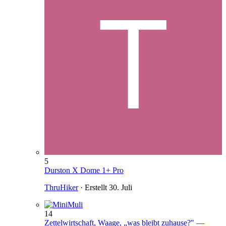
5
Durston X Dome 1+ Pro
ThruHiker
· Erstellt
30. Juli
14
Zettelwirtschaft, Waage, „was bleibt zuhause?" —