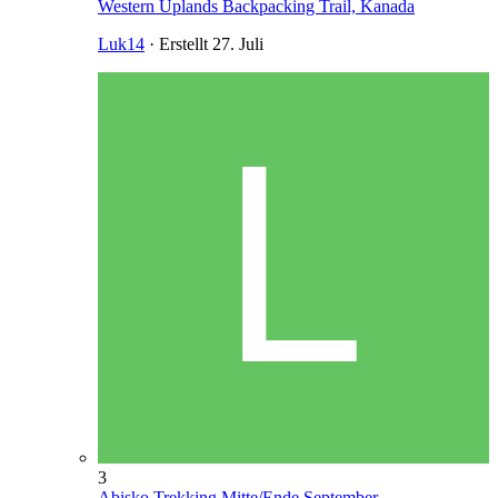
Western Uplands Backpacking Trail, Kanada
Luk14
· Erstellt
27. Juli
3
Abisko Trekking Mitte/Ende September