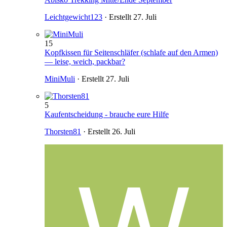
Leichtgewicht123
· Erstellt
27. Juli
15
Kopfkissen für Seitenschläfer (schlafe auf den Armen)
— leise, weich, packbar?
MiniMuli
· Erstellt
27. Juli
5
Kaufentscheidung - brauche eure Hilfe
Thorsten81
· Erstellt
26. Juli