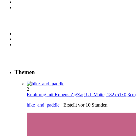
Themen
2
Erfahrung mit Robens ZigZag UL Matte, 182x51x0,3cm,
hike_and_paddle
· Erstellt
vor 10 Stunden