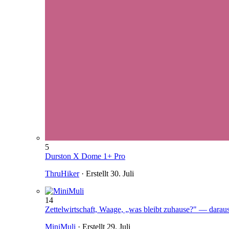
5
Durston X Dome 1+ Pro
ThruHiker
· Erstellt
30. Juli
14
Zettelwirtschaft, Waage, „was bleibt zuhause?" — darau
MiniMuli
· Erstellt
29. Juli