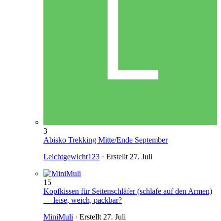
3
Abisko Trekking Mitte/Ende September
Leichtgewicht123
· Erstellt
27. Juli
15
Kopfkissen für Seitenschläfer (schlafe auf den Armen)
— leise, weich, packbar?
MiniMuli
· Erstellt
27. Juli