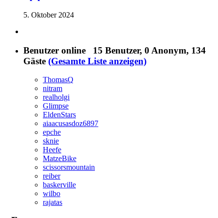
5. Oktober 2024
Benutzer online
15 Benutzer
, 0 Anonym, 134
Gäste
(Gesamte Liste anzeigen)
ThomasQ
nitram
realholgi
Glimpse
EldenStars
aiaacusasdoz6897
epche
sknie
Heefe
MatzeBike
scissorsmountain
reiber
baskerville
wilbo
rajatas