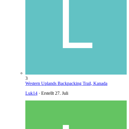
3
Western Uplands Backpacking Trail, Kanada
Luk14
· Erstellt
27. Juli