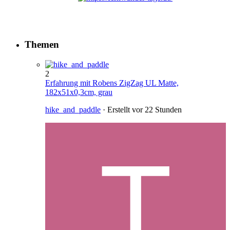
Themen
2
Erfahrung mit Robens ZigZag UL Matte,
182x51x0,3cm, grau
hike_and_paddle
· Erstellt
vor 22 Stunden